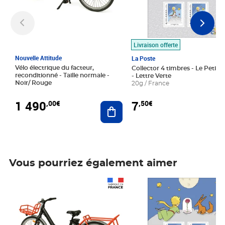
Livraison offerte
Nouvelle Attitude
La Poste
Vélo électrique du facteur,
Collector 4 timbres - Le Petit P
reconditionné - Taille normale -
- Lettre Verte
Noir/ Rouge
20g / France
1 490
7
,00€
,50€
Ajouter au panier
Vous pourriez également aimer
Prix 1 490,00€
Prix 7,50€