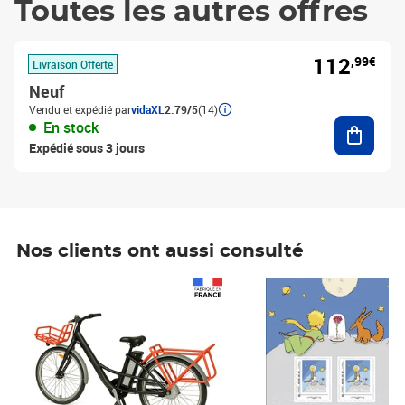
Toutes les autres offres
112
,99€
Livraison Offerte
Neuf
Vendu et expédié par
vidaXL
2.79/5
(14)
Ajouter
En stock
Expédié sous 3 jours
Nos clients ont aussi consulté
Prix 1 490,00€
Prix 7,50€