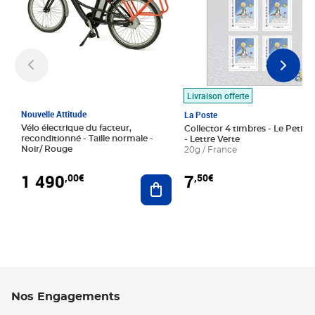
Livraison offerte
Nouvelle Attitude
La Poste
Vélo électrique du facteur,
Collector 4 timbres - Le Petit P
reconditionné - Taille normale -
- Lettre Verte
Noir/ Rouge
20g / France
1 490
7
,00€
,50€
Ajouter au panier
Nos Engagements