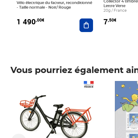
Collector 4 timbres
Vélo électrique du facteur, reconditionné
Lettre Verte
- Taille normale - Noir/ Rouge
20g / France
1 490
7
,00€
,50€
Ajouter au panier
Vous pourriez également ai
Prix 1 490,00€
Prix 7,50€