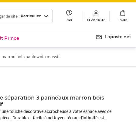
er de site :
Particulier
AIDE
SE CONNECTER
PANIER
Laposte.net
it Prince
x marron bois paulownia massif
Prix 77,99€
de séparation 3 panneaux marron bois
if
et une touche décorative accrocheuse à votre espace avec ce
èce. Durable et facile à nettoyer : l'écran d'intimité est
es de bambou nature, ce qui le rend facile à nettoyer et
e cadre en bois de paulownia massif assure robustesse et