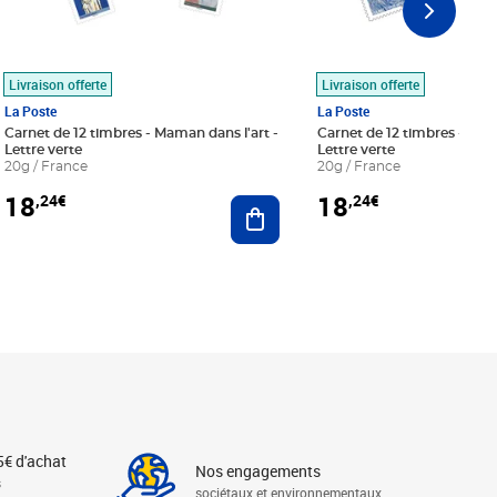
Livraison offerte
Livraison offerte
La Poste
La Poste
Carnet de 12 timbres - Maman dans l'art -
Carnet de 12 timbres - Le bl
Lettre verte
Lettre verte
20g / France
20g / France
18
18
,24€
,24€
r au panier
Ajouter au panier
5€ d'achat
Nos engagements
s
sociétaux et environnementaux