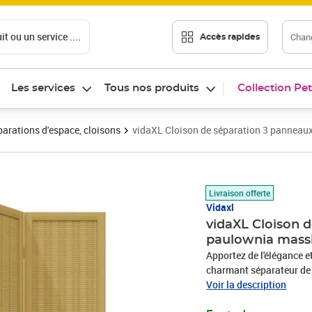
t ou un service ....
Chang
Accès rapides
Les services
Tous nos produits
Collection Pet
arations d'espace, cloisons
vidaXL Cloison de séparation 3 panneau
Prix 76,55€
Livraison offerte
Vidaxl
vidaXL Cloison 
paulownia mass
Apportez de l'élégance 
charmant séparateur de pi
fabriqué à partir de latt
Voir la description
durable.Cadre stable : l