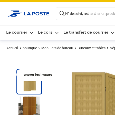
ontenu de la page
N° de suivi, rechercher un produi
Le courrier
Le colis
Le transfert de courrier
Accueil
boutique
Mobiliers de bureau
Bureaux et tables
Sép
Ignorer les images