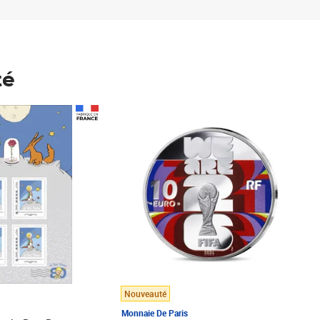
té
Prix 148,00€
Nouveauté
Monnaie De Paris