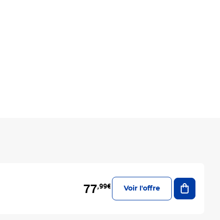
Ajouter a
77
,99€
Voir l'offre