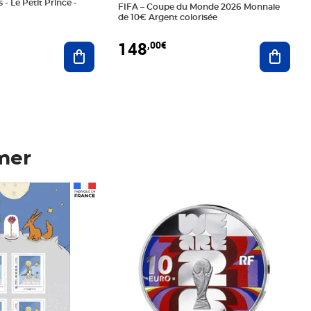
 - Le Petit Prince -
FIFA – Coupe du Monde 2026 Monnaie
de 10€ Argent colorisée
148
,00€
Ajouter au panier
Ajoute
mer
Prix 148,00€