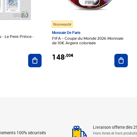
Nouveauté
Monnaie De Paris
 - Le Petit Prince -
FIFA – Coupe du Monde 2026 Monnaie
de 10€ Argent colorisée
148
,00€
Ajouter au panier
Ajoute
Livraison offerte dès 2
iements 100% sécurisés
Hors livres et hors produit