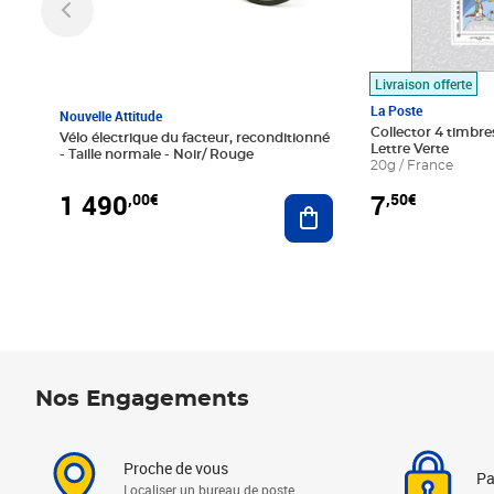
Livraison offerte
La Poste
Nouvelle Attitude
Collector 4 timbres
Vélo électrique du facteur, reconditionné
Lettre Verte
- Taille normale - Noir/ Rouge
20g / France
1 490
7
,00€
,50€
Ajouter au panier
Nos Engagements
Proche de vous
Pa
Localiser un bureau de poste