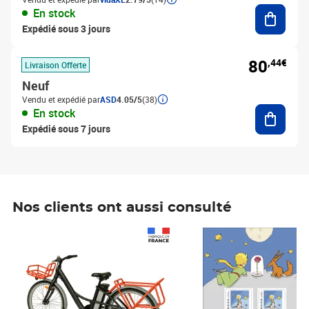
Ajouter
En stock
Expédié sous 3 jours
80
,44€
Livraison Offerte
Neuf
Vendu et expédié par
ASD
4.05/5
(38)
Ajouter
En stock
Expédié sous 7 jours
Nos clients ont aussi consulté
Prix 1 490,00€
Prix 7,50€