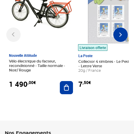
Livraison offerte
Nouvelle Attitude
La Poste
Vélo électrique du facteur,
Collector 4 timbres - Le Petit P
reconditionné - Taille normale -
- Lettre Verte
Noir/ Rouge
20g / France
1 490
7
,00€
,50€
Ajouter au panier
Nos Engagements