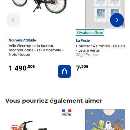
Livraison offerte
Nouvelle Attitude
La Poste
Vélo électrique du facteur,
Collector 4 timbres - Le Petit P
reconditionné - Taille normale -
- Lettre Verte
Noir/ Rouge
20g / France
1 490
7
,00€
,50€
Ajouter au panier
Vous pourriez également aimer
Prix 1 490,00€
Prix 7,50€