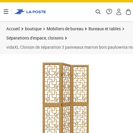
ontenu de la page
Accueil
boutique
Mobiliers de bureau
Bureaux et tables
Séparations d'espace, cloisons
vidaXL Cloison de séparation 3 panneaux marron bois paulownia m
Prix 74,21€
Prix 7
Prix 8