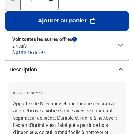
l'extérieur dans votre chambre à coucher, salon, bureau et autres
intérieurs. Vous pouvez également le placer devant une fenêtre
pour bloquer la lumière intense du soleil. Attention :Uniquement
Ajouter au panier
pour une utilisation en intérieur.Couleur : marron Matériau du
cadre : bois de paulownia massif Matériau intérieur : bois
d’ingénierie Dimensions lorsqu'il est déplié : 105-110 x 160 cm (l x
Voir toutes les autres offres
2
H) Taille du panneau (chacun) : 40 x 160 mm (l x H) Épaisseur : 16
2 Neufs
—
mm Nombre de panneaux : 3 Uniquement pour une utilisation en
À partir de 75,99 €
intérieur Assemblage requis : oui
Description
ID 8721012075573
Apportez de l'élégance et une touche décorative
accrocheuse à votre espace avec ce charmant
séparateur de pièce. Durable et facile à nettoyer :
l'écran d'intimité est fabriqué à partir de bois
d'ingénierie, ce qui le rend facile à nettoyer et