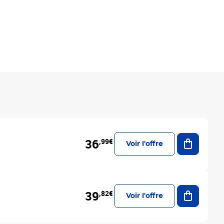
Ajouter a
36
,99€
Voir l'offre
Ajouter a
39
,82€
Voir l'offre