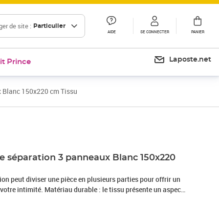
er de site :
Particulier
AIDE
SE CONNECTER
PANIER
Laposte.net
it Prince
x Blanc 150x220 cm Tissu
Prix 36,99€
Prix 39,82€
de séparation 3 panneaux Blanc 150x220
on peut diviser une pièce en plusieurs parties pour offrir un
votre intimité. Matériau durable : le tissu présente un aspect
st respirant et durable.Fonction polyvalente : vous pouvez non
oison de séparation pour séparer la chambre à coucher, ou