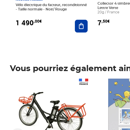
Collector 4 timbres
Vélo électrique du facteur, reconditionné
Lettre Verte
- Taille normale - Noir/ Rouge
20g / France
1 490
7
,00€
,50€
Ajouter au panier
Vous pourriez également ai
Prix 1 490,00€
Prix 7,50€