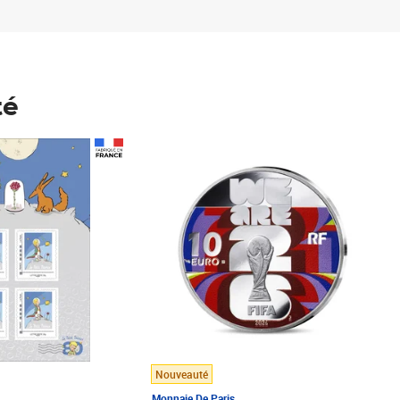
té
Prix 148,00€
Nouveauté
Monnaie De Paris