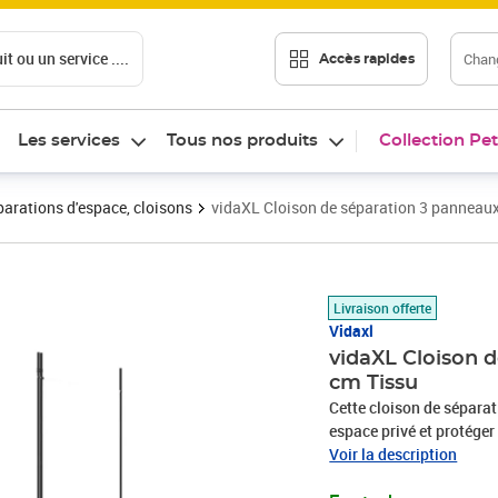
t ou un service ....
Chang
Accès rapides
Les services
Tous nos produits
Collection Pet
arations d'espace, cloisons
vidaXL Cloison de séparation 3 panneau
Prix 36,73€
Livraison offerte
Vidaxl
vidaXL Cloison 
cm Tissu
Cette cloison de séparati
espace privé et protéger 
simple et épuré, et il e
Voir la description
seulement utiliser la cl