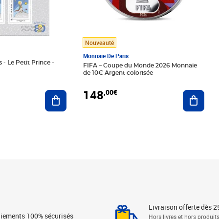
Nouveauté
Monnaie De Paris
 - Le Petit Prince -
FIFA – Coupe du Monde 2026 Monnaie
de 10€ Argent colorisée
148
,00€
Ajouter au panier
Ajoute
Livraison offerte dès 2
iements 100% sécurisés
Hors livres et hors produit