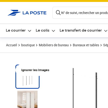
ontenu de la page
N° de suivi, rechercher un produi
Le courrier
Le colis
Le transfert de courrier
Accueil
boutique
Mobiliers de bureau
Bureaux et tables
Sép
Ignorer les images