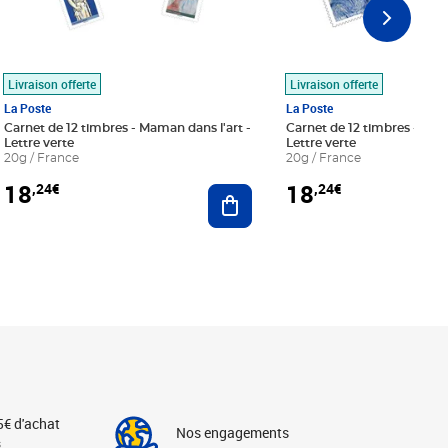
Livraison offerte
Livraison offerte
La Poste
La Poste
Carnet de 12 timbres - Maman dans l'art -
Carnet de 12 timbres - Le bl
Lettre verte
Lettre verte
20g / France
20g / France
18
18
,24€
,24€
r au panier
Ajouter au panier
5€ d'achat
Nos engagements
s