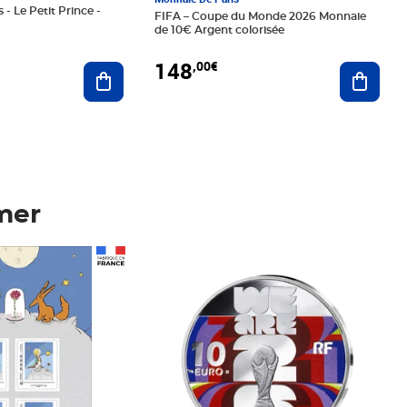
 - Le Petit Prince -
FIFA – Coupe du Monde 2026 Monnaie
de 10€ Argent colorisée
148
,00€
Ajouter au panier
Ajoute
mer
Prix 148,00€