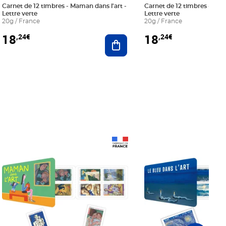
Carnet de 12 timbres - Maman dans l'art -
Carnet de 12 timbres - Le bl
Lettre verte
Lettre verte
20g / France
20g / France
18
18
,24€
,24€
r au panier
Ajouter au panier
Prix 18,24€
Prix 18,24€