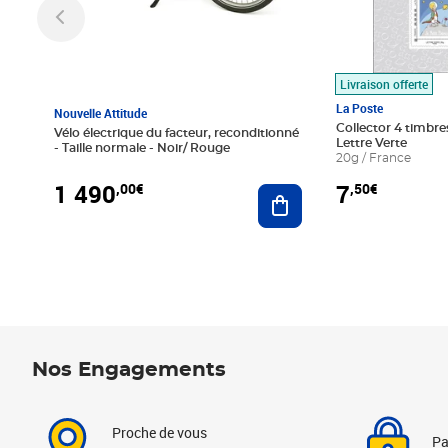
Livraison offerte
La Poste
Nouvelle Attitude
Collector 4 timbres
Vélo électrique du facteur, reconditionné
Lettre Verte
- Taille normale - Noir/ Rouge
20g / France
1 490
7
,00€
,50€
Ajouter au panier
Nos Engagements
Proche de vous
Pa