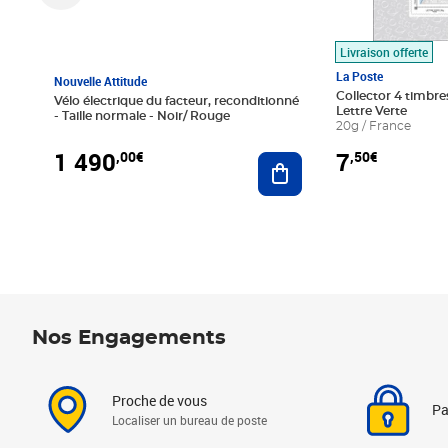
Livraison offerte
La Poste
Nouvelle Attitude
Collector 4 timbres
Vélo électrique du facteur, reconditionné
Lettre Verte
- Taille normale - Noir/ Rouge
20g / France
1 490
7
,00€
,50€
Ajouter au panier
Nos Engagements
Proche de vous
Pa
Localiser un bureau de poste