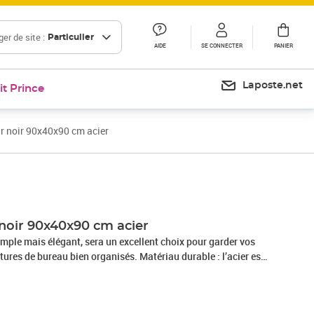
er de site :
Particulier
AIDE
SE CONNECTER
PANIER
Laposte.net
it Prince
r noir 90x40x90 cm acier
Prix 208,99€
 noir 90x40x90 cm acier
imple mais élégant, sera un excellent choix pour garder vos
itures de bureau bien organisés. Matériau durable : l’acier est
ement dur et résistant. Il offre robustesse et stabilité. Le
 la surface de l'acier crée une couche protectrice contre la
l'usure. Fabriqué en acier enduit de poudre, le classeur est