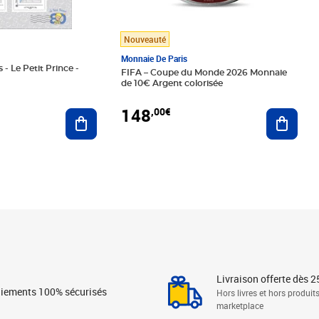
Nouveauté
Monnaie De Paris
 - Le Petit Prince -
FIFA – Coupe du Monde 2026 Monnaie
de 10€ Argent colorisée
148
,00€
Ajouter au panier
Ajoute
Livraison offerte dès 2
iements 100% sécurisés
Hors livres et hors produit
marketplace