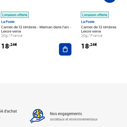
Livraison offerte
Livraison offerte
La Poste
La Poste
Carnet de 12 timbres - Maman dans l'art -
Carnet de 12 timbres - Le bl
Lettre verte
Lettre verte
20g / France
20g / France
18
18
,24€
,24€
r au panier
Ajouter au panier
5€ d'achat
Nos engagements
s
sociétaux et environnementaux