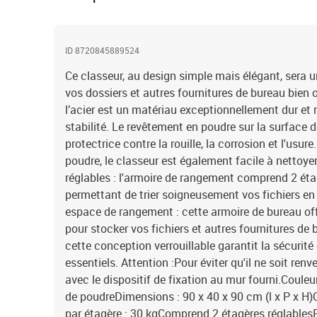
ID 8720845889524
Ce classeur, au design simple mais élégant, sera u
vos dossiers et autres fournitures de bureau bien 
l’acier est un matériau exceptionnellement dur et r
stabilité. Le revêtement en poudre sur la surface d
protectrice contre la rouille, la corrosion et l'usur
poudre, le classeur est également facile à nettoyer
réglables : l'armoire de rangement comprend 2 éta
permettant de trier soigneusement vos fichiers en
espace de rangement : cette armoire de bureau o
pour stocker vos fichiers et autres fournitures de 
cette conception verrouillable garantit la sécurit
essentiels. Attention :Pour éviter qu'il ne soit renve
avec le dispositif de fixation au mur fourni.Couleur
de poudreDimensions : 90 x 40 x 90 cm (l x P x H
par étagère : 30 kgComprend 2 étagères réglablesP