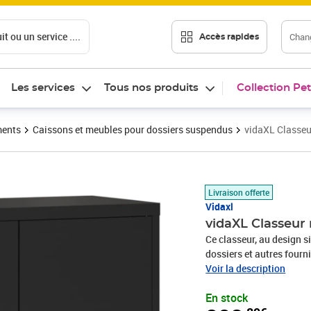
t ou un service ....
Chang
Accès rapides
Les services
Tous nos produits
Collection Pet
ments
Caissons et meubles pour dossiers suspendus
vidaXL Classeu
Prix 208,89€
Livraison offerte
Vidaxl
vidaXL Classeur
Ce classeur, au design s
dossiers et autres fourn
un matériau exceptionnell
Voir la description
revêtement en poudre sur
En stock
rouille, la corrosion et 