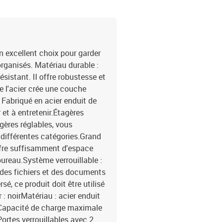
n excellent choix pour garder
organisés. Matériau durable :
ésistant. Il offre robustesse et
e l'acier crée une couche
e. Fabriqué en acier enduit de
 et à entretenir.Étagères
gères réglables, vous
 différentes catégories.Grand
ffre suffisamment d'espace
bureau.Système verrouillable :
é des fichiers et des documents
rsé, ce produit doit être utilisé
 : noirMatériau : acier enduit
)Capacité de charge maximale
ortes verrouillables avec 2