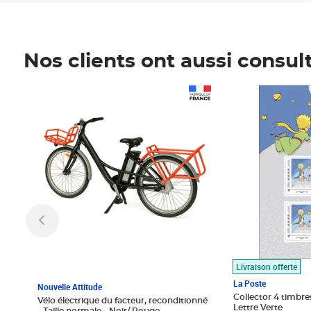
Nos clients ont aussi consul
Prix 1 490,00€
Prix 7,50€
Livraison offerte
La Poste
Nouvelle Attitude
Collector 4 timbres
Vélo électrique du facteur, reconditionné
Lettre Verte
- Taille normale - Noir/ Rouge