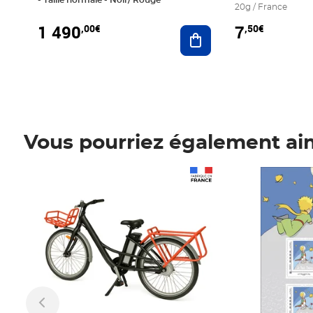
20g / France
1 490
7
,00€
,50€
Ajouter au panier
Vous pourriez également ai
Prix 1 490,00€
Prix 7,50€