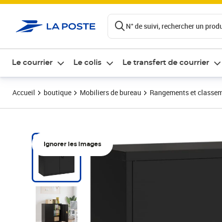
ontenu de la page
N° de suivi, rechercher un produi
Le courrier
Le colis
Le transfert de courrier
Accueil
boutique
Mobiliers de bureau
Rangements et classe
Ignorer les images