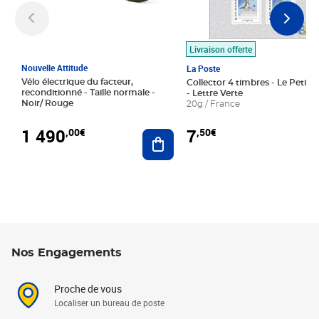
Livraison offerte
Nouvelle Attitude
La Poste
Vélo électrique du facteur,
Collector 4 timbres - Le Petit P
reconditionné - Taille normale -
- Lettre Verte
Noir/ Rouge
20g / France
1 490
7
,00€
,50€
Ajouter au panier
Nos Engagements
Proche de vous
Localiser un bureau de poste