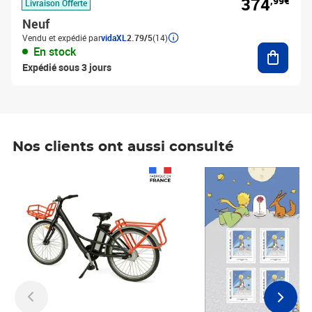
374
,99€
Livraison Offerte
Neuf
Vendu et expédié par
vidaXL
2.79/5
(14)
Ajouter
En stock
Expédié sous 3 jours
Nos clients ont aussi consulté
Prix 1 490,00€
Prix 7,50€