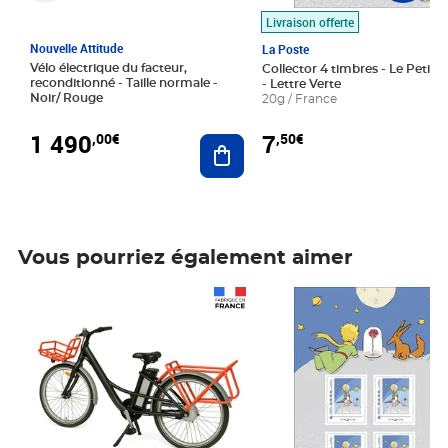
Livraison offerte
Nouvelle Attitude
La Poste
Vélo électrique du facteur,
Collector 4 timbres - Le Petit P
reconditionné - Taille normale -
- Lettre Verte
Noir/ Rouge
20g / France
1 490
7
,00€
,50€
Ajouter au panier
Vous pourriez également aimer
Prix 1 490,00€
Prix 7,50€