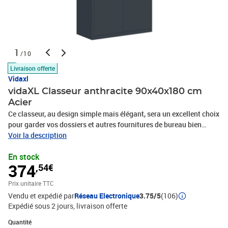
1
/10
Livraison offerte
Vidaxl
vidaXL Classeur anthracite 90x40x180 cm
Acier
Ce classeur, au design simple mais élégant, sera un excellent choix
pour garder vos dossiers et autres fournitures de bureau bien
organisés. Matériau durable : l’acier est un matériau
Voir la description
exceptionnellement dur et résistant. Il offre robustesse et stabilité.
En stock
Le revêtement en poudre sur la surface de l'acier crée une couche
374
,54€
protectrice contre la rouille, la corrosion et l'usure. Fabriqué en
acier enduit de poudre, le classeur est également facile à nettoyer
Prix unitaire TTC
et à entretenir.Étagères réglables : l'armoire de rangement
Vendu et expédié par
Réseau Electronique
3.75/5
(106)
comprend 3 étagères réglables, vous permettant de trier
Expédié sous 2 jours
livraison offerte
soigneusement vos fichiers en différentes catégories.Grand
espace de rangement : l'unité de rangement offre suffisamment
Quantité : 1
Quantité