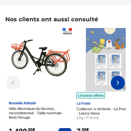
Nos clients ont aussi consulté
Prix 1 490,00€
Prix 7,50€
Livraison offerte
Nouvelle Attitude
La Poste
Vélo électrique du facteur,
Collector 4 timbres - Le Petit P
reconditionné - Taille normale -
- Lettre Verte
Noir/ Rouge
20g / France
1 490
,00€
,50€
Ajouter au panier