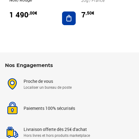
Noir/ Rouge
20g / France
1 490
7
,00€
,50€
Ajouter au panier
Nos Engagements
Proche de vous
Localiser un bureau de poste
Paiements 100% sécurisés
Livraison offerte dès 25€ d'achat
Hors livres et hors produits marketplace