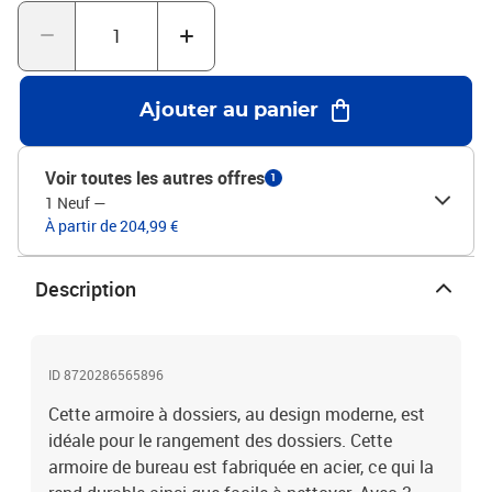
décor de bureau grâce à son design emblématique.Couleur :
anthraciteMatériau : acierDimensions : 46 x 62 x 102,5 cm (l x P x
H)Dimensions : 39 x 51 x 25 cm (l x P x H)Avec une serrure3 tiroirs
avec des glissières à billes en 3 sectionsLes tiroirs peuvent être
complètement étendusFormat de dossier compatible : A4,
Ajouter au panier
légalCapacité de charge par tiroir : 45 kgCapacité de charge totale
: 135 kgL'assemblage est requis
Voir toutes les autres offres
1
1 Neuf
—
À partir de 204,99 €
Description
ID 8720286565896
Cette armoire à dossiers, au design moderne, est
idéale pour le rangement des dossiers. Cette
armoire de bureau est fabriquée en acier, ce qui la