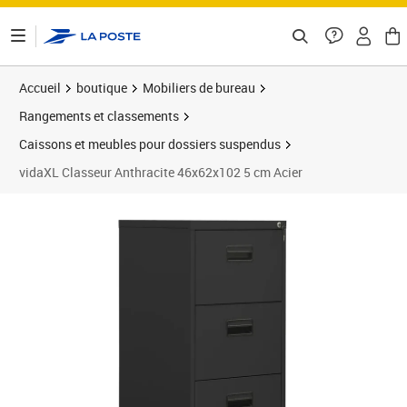
ontenu de la page
Accueil
boutique
Mobiliers de bureau
Rangements et classements
Caissons et meubles pour dossiers suspendus
vidaXL Classeur Anthracite 46x62x102 5 cm Acier
Prix 202,62€
Prix 2