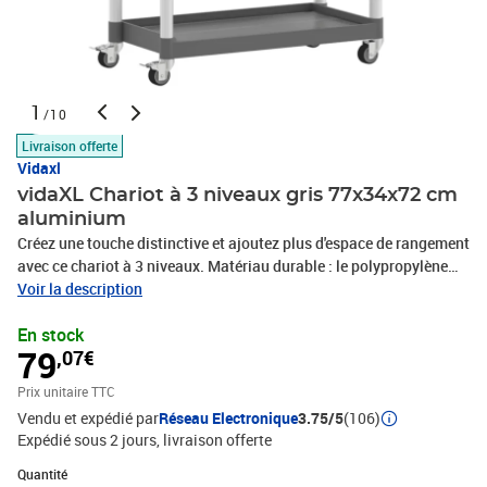
1
/10
Livraison offerte
Vidaxl
vidaXL Chariot à 3 niveaux gris 77x34x72 cm
aluminium
Créez une touche distinctive et ajoutez plus d'espace de rangement
avec ce chariot à 3 niveaux. Matériau durable : le polypropylène
(PP) est un plastique populaire qui est également l'un des
Voir la description
matériaux les plus utilisés dans le mobilier d'extérieur. Il est léger,
En stock
robuste et résistant aux chocs. De plus, les tubes en aluminium
79
,07€
assurent la stabilité et la robustesse du chariot.Grand espace de
rangement : le chariot de cuisine, comprenant de 3 étagères, offre
Prix unitaire TTC
suffisamment d'espace pour placer des collations, des boissons,
Vendu et expédié par
Réseau Electronique
3.75/5
(106)
des vases, des bols de fruits ou d'autres objets
Expédié sous 2 jours
livraison offerte
décoratifs.Déplacement flexible : le chariot à boissons est équipé
de 4 roues en caoutchouc et de 2 poignées, ce qui permet de le
Quantité : 1
Quantité