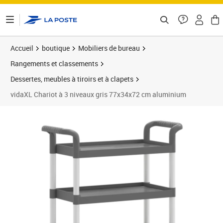
ontenu de la page
Accueil
boutique
Mobiliers de bureau
Rangements et classements
Dessertes, meubles à tiroirs et à clapets
vidaXL Chariot à 3 niveaux gris 77x34x72 cm aluminium
Prix 79,07€
Prix 8