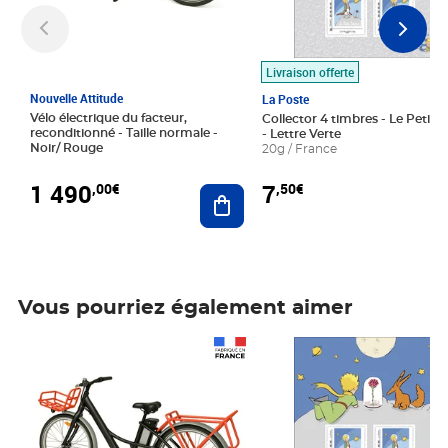
Livraison offerte
Nouvelle Attitude
La Poste
Vélo électrique du facteur,
Collector 4 timbres - Le Petit P
reconditionné - Taille normale -
- Lettre Verte
Noir/ Rouge
20g / France
1 490
7
,00€
,50€
Ajouter au panier
Vous pourriez également aimer
Prix 1 490,00€
Prix 7,50€