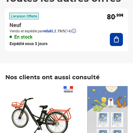
80
,99€
Livraison Offerte
Neuf
Vendu et expédié par
vidaXL
2.79/5
(14)
Ajouter
En stock
Expédié sous 3 jours
Nos clients ont aussi consulté
Prix 1 490,00€
Prix 7,50€