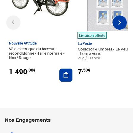
Livraison offerte
Nouvelle Attitude
La Poste
Vélo électrique du facteur,
Collector 4 timbres - Le Petit P
reconditionné - Taille normale -
- Lettre Verte
Noir/ Rouge
20g / France
1 490
7
,00€
,50€
Ajouter au panier
Nos Engagements