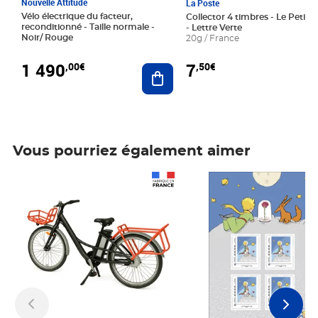
Nouvelle Attitude
La Poste
Vélo électrique du facteur,
Collector 4 timbres - Le Petit P
reconditionné - Taille normale -
- Lettre Verte
Noir/ Rouge
20g / France
1 490
7
,00€
,50€
Ajouter au panier
Vous pourriez également aimer
Prix 1 490,00€
Prix 7,50€