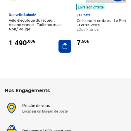
Livraison offerte
Nouvelle Attitude
La Poste
Vélo électrique du facteur,
Collector 4 timbres - Le Petit P
reconditionné - Taille normale -
- Lettre Verte
Noir/ Rouge
20g / France
1 490
7
,00€
,50€
Ajouter au panier
Nos Engagements
Proche de vous
Localiser un bureau de poste
Paiements 100% sécurisés