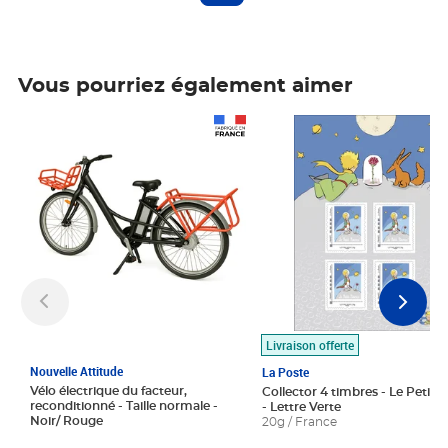
Vous pourriez également aimer
Prix 1 490,00€
Prix 7,50€
Livraison offerte
Nouvelle Attitude
La Poste
Vélo électrique du facteur,
Collector 4 timbres - Le Petit P
reconditionné - Taille normale -
- Lettre Verte
Noir/ Rouge
20g / France