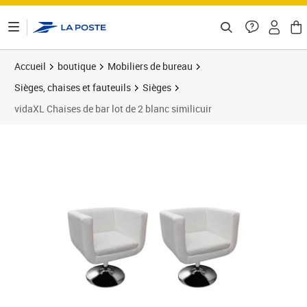
ontenu de la page
Accueil
boutique
Mobiliers de bureau
Sièges, chaises et fauteuils
Sièges
vidaXL Chaises de bar lot de 2 blanc similicuir
Prix 331,89€
Prix 3
Prix 3