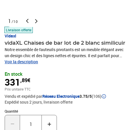
1
/10
Livraison offerte
Vidaxl
vidaXL Chaises de bar lot de 2 blanc similicuir
Notre ensemble de fauteuils pivotants est un meuble élégant avec
un design chic et des lignes nettes et épurées. Il est parfait pour
tout salon, dortoir ou bureau ! Le siège rembourré moderne et
Voir la description
réglable en hauteur est recouvert de cuir artificiel de haute qualité
En stock
conçu pour offrir un confort parfait. Le dossier de niveau
331
,89€
intermédiaire donne un bon soutien à la colonne vertébrale
inférieure. Le tube en acier chromé fournit une construction solide.
Prix unitaire TTC
Innovant dans la conception et intrigant dans le style, cet
Vendu et expédié par
Réseau Electronique
3.75/5
(106)
ensemble de chaises cube est sûr de prendre votre salon au niveau
Expédié sous 2 jours
livraison offerte
suivant ! La livraison comprend 2 chaises carrées
blanches.Couleur : blancHauteur totale : environ 68 à 80
Quantité : 1
Quantité
cmHauteur d'assis e: 43 à 55 cmSiège : 63 x 56 cmMatériau : cuir
synthétique (72 % PVC, 18 % polyuréthane, 6 % coton, 4 %
polyester), acier chroméMatériel: Coton: 4%, Polyester: 2%, PVC: