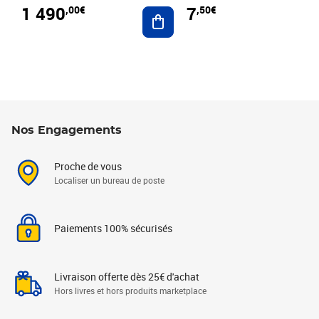
1 490
7
,00€
,50€
Ajouter au panier
Nos Engagements
Proche de vous
Localiser un bureau de poste
Paiements 100% sécurisés
Livraison offerte dès 25€ d'achat
Hors livres et hors produits marketplace