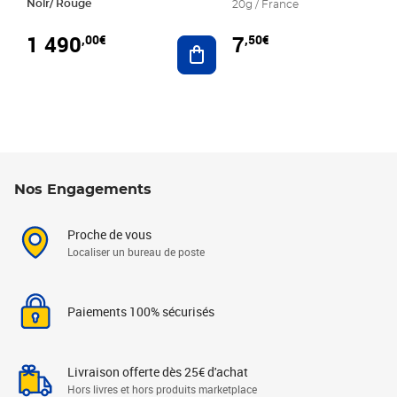
Noir/ Rouge
20g / France
1 490
7
,00€
,50€
Ajouter au panier
Nos Engagements
Proche de vous
Localiser un bureau de poste
Paiements 100% sécurisés
Livraison offerte dès 25€ d'achat
Hors livres et hors produits marketplace