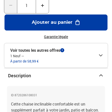
g/m²Inclinable en 3 positionsPliable, facile à transporter et à
rangerL'assemblage est requisCoussin inclus : non
Ajouter au panier
Garantie légale
Voir toutes les autres offres
1
1 Neuf
—
À partir de 58,99 €
Description
ID 8720286108031
Cette chaise inclinable confortable est un
supplément parfait à votre jardin, patio et balcon.