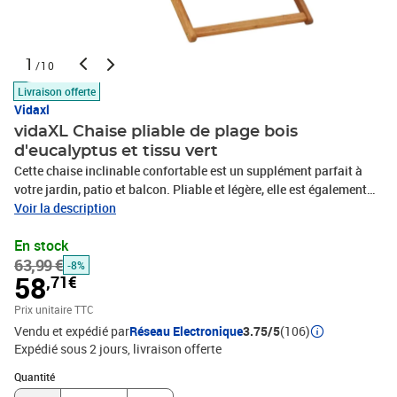
1
/10
Livraison offerte
Vidaxl
vidaXL Chaise pliable de plage bois
d'eucalyptus et tissu vert
Cette chaise inclinable confortable est un supplément parfait à
votre jardin, patio et balcon. Pliable et légère, elle est également
parfaite pour la plage et le camping ! La chaise de camping a un
Voir la description
cadre en bois robuste et un siège en tissu résistant aux
En stock
intempéries de haute qualité. De plus, la chaise pliable est réglable
63,99 €
en 3 réglages inclinables pour un confort optimal. La chaise
-8%
58
,71€
longue d'extérieur peut également être repliée pour faciliter le
transport et le rangement lorsqu'elle n’est pas utilisée. Profitez de
Prix unitaire TTC
vos temps libre avec cette confortable chaise de plage en bois
Vendu et expédié par
Réseau Electronique
3.75/5
(106)
!Couleur : vertMatériau : bois d'eucalyptus massif avec finition à
Expédié sous 2 jours
livraison offerte
l'huile, tissu (100 % polyester)Largeur : 60 cmProfondeur :
Quantité : 1
112/119/127 cm réglableHauteur : 81 / 88,5 / 95 cm
Quantité
réglableLargeur du siège : 40 cmPoids du tissu : 230