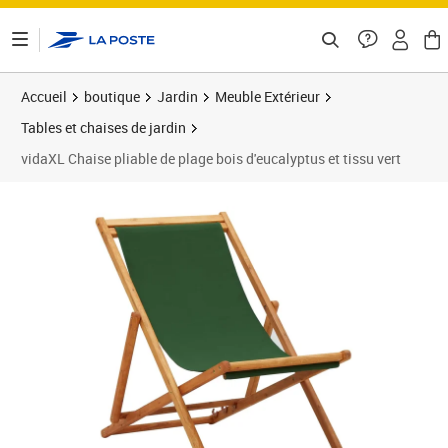
ontenu de la page
Accueil
boutique
Jardin
Meuble Extérieur
Tables et chaises de jardin
vidaXL Chaise pliable de plage bois d'eucalyptus et tissu vert
Prix barré 63,99 €
Prix 58,71€
Prix 5