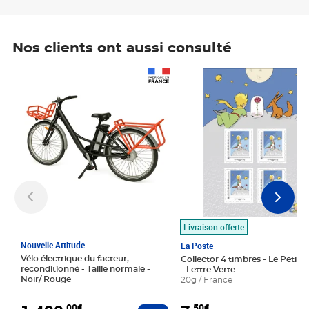
Nos clients ont aussi consulté
Prix 1 490,00€
Prix 7,50€
Livraison offerte
Nouvelle Attitude
La Poste
Vélo électrique du facteur,
Collector 4 timbres - Le Petit P
reconditionné - Taille normale -
- Lettre Verte
Noir/ Rouge
20g / France
,00€
,50€
Ajouter au panier