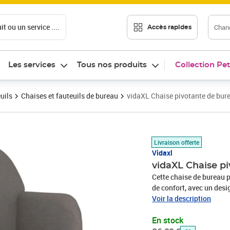
t ou un service ....
Chang
Accès rapides
Les services
Tous nos produits
Collection Pet
uils
Chaises et fauteuils de bureau
vidaXL Chaise pivotante de bure
Prix barré 86,99 €
Prix 79,99€
Livraison offerte
Vidaxl
vidaXL Chaise pi
Cette chaise de bureau 
de confort, avec un desi
espace de travail. Matér
Voir la description
épuré, et il est respiran
En stock
robustesse et stabilité.