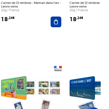
Carnet de 12 timbres - Maman dans l'art -
Carnet de 12 timbres - Le bl
Lettre verte
Lettre verte
20g / France
20g / France
18
18
,24€
,24€
r au panier
Ajouter au panier
Prix 18,24€
Prix 18,24€