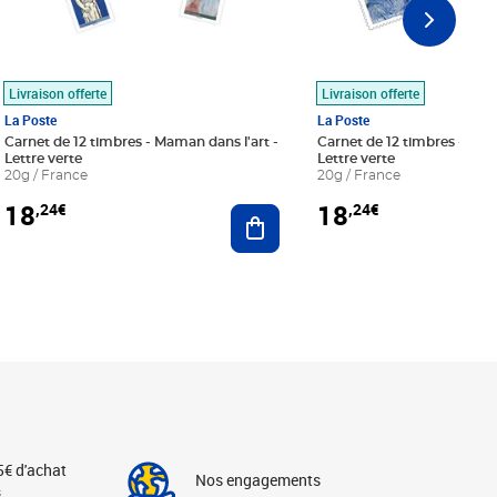
Livraison offerte
Livraison offerte
La Poste
La Poste
Carnet de 12 timbres - Maman dans l'art -
Carnet de 12 timbres - Le bl
Lettre verte
Lettre verte
20g / France
20g / France
18
18
,24€
,24€
r au panier
Ajouter au panier
5€ d'achat
Nos engagements
s