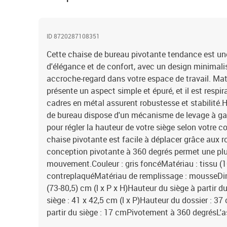
ID 8720287108351
Cette chaise de bureau pivotante tendance est un
d'élégance et de confort, avec un design minimalis
accroche-regard dans votre espace de travail. Mat
présente un aspect simple et épuré, et il est respir
cadres en métal assurent robustesse et stabilité.H
de bureau dispose d'un mécanisme de levage à gaz, 
pour régler la hauteur de votre siège selon votre co
chaise pivotante est facile à déplacer grâce aux rou
conception pivotante à 360 degrés permet une plu
mouvement.Couleur : gris foncéMatériau : tissu (1
contreplaquéMatériau de remplissage : mousseDime
(73-80,5) cm (l x P x H)Hauteur du siège à partir du
siège : 41 x 42,5 cm (l x P)Hauteur du dossier : 3
partir du siège : 17 cmPivotement à 360 degrésL'