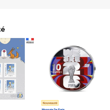
té
Prix 148,00€
Nouveauté
Monnaie De Paris