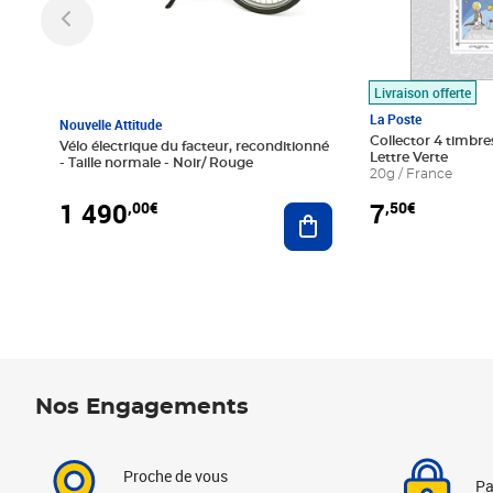
Livraison offerte
La Poste
Nouvelle Attitude
Collector 4 timbres
Vélo électrique du facteur, reconditionné
Lettre Verte
- Taille normale - Noir/ Rouge
20g / France
1 490
7
,00€
,50€
Ajouter au panier
Nos Engagements
Proche de vous
Pa