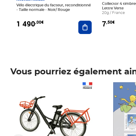
Collector 4 timbres
Vélo électrique du facteur, reconditionné
Lettre Verte
- Taille normale - Noir/ Rouge
20g / France
1 490
7
,00€
,50€
Ajouter au panier
Vous pourriez également ai
Prix 1 490,00€
Prix 7,50€