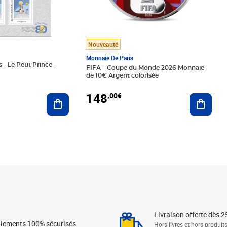
Nouveauté
Monnaie De Paris
 - Le Petit Prince -
FIFA – Coupe du Monde 2026 Monnaie
de 10€ Argent colorisée
148
,00€
Ajouter au panier
Ajoute
Livraison offerte dès 2
iements 100% sécurisés
Hors livres et hors produit