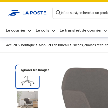
ontenu de la page
N° de suivi, rechercher un produi
Le courrier
Le colis
Le transfert de courrier
Accueil
boutique
Mobiliers de bureau
Sièges, chaises et faute
Ignorer les images