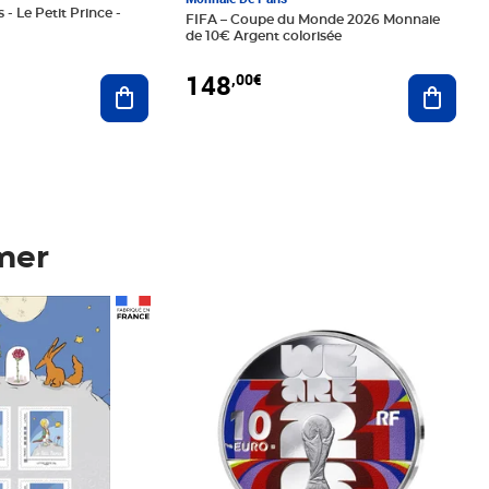
 - Le Petit Prince -
FIFA – Coupe du Monde 2026 Monnaie
de 10€ Argent colorisée
148
,00€
Ajouter au panier
Ajoute
mer
Prix 148,00€