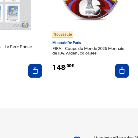
Nouveauté
Monnaie De Paris
 - Le Petit Prince -
FIFA – Coupe du Monde 2026 Monnaie
de 10€ Argent colorisée
148
,00€
Ajouter au panier
Ajoute
Livraison offerte dès 2