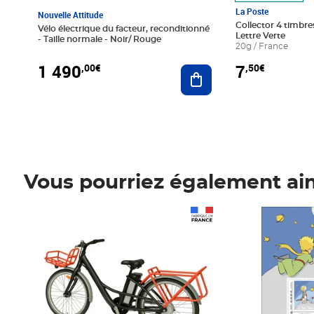
La Poste
Nouvelle Attitude
Collector 4 timbres
Vélo électrique du facteur, reconditionné
Lettre Verte
- Taille normale - Noir/ Rouge
20g / France
1 490
7
,00€
,50€
Ajouter au panier
Vous pourriez également ai
Prix 1 490,00€
Prix 7,50€