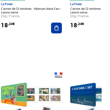
La Poste
La Poste
Carnet de 12 timbres - Maman dans l'art -
Carnet de 12 timbres - Le bl
Lettre verte
Lettre verte
20g / France
20g / France
18
18
,24€
,24€
r au panier
Ajouter au panier
Prix 18,24€
Prix 18,24€