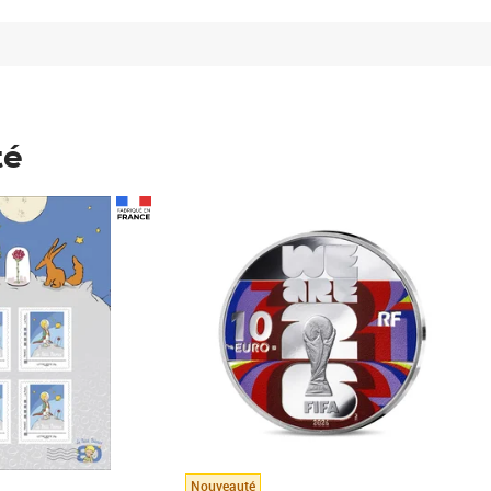
té
Prix 148,00€
Nouveauté