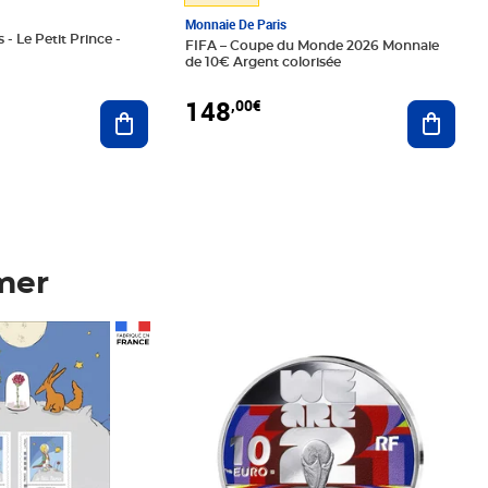
Monnaie De Paris
 - Le Petit Prince -
FIFA – Coupe du Monde 2026 Monnaie
de 10€ Argent colorisée
148
,00€
Ajouter au panier
Ajoute
mer
Prix 148,00€