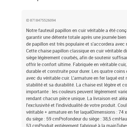
ID 8718475526094
Notre fauteuil papillon en cuir véritable a été co
garantir une détente totale après une journée bien
de papillon est très populaire et s'accordera avec 
Cette chaise papillon classique en cuir véritable d
siège légèrement courbés, afin de soutenir suffis
offrir le confort ultime. Fabriquée en véritable cuir
durable et construite pour durer. Les quatre coins
avec du véritable cuir. L'armature en fer laqué est
stabilité et sa durabilité. La chaise est légère et
importante : les couleurs peuvent légèrement varie
rendant chacun pièce unique. La livraison est aléat
l'exclusivité et l'individualité de votre produit. Co
véritable + armature en fer laquéDimensions : 74 x
du siège : 59 cmProfondeur du siège : 38,5 cmHaute
53 cmProduit entièrement fabriqué à la mainTubes