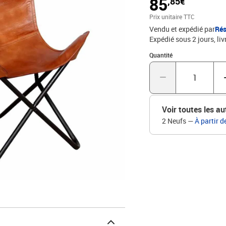
85
,85€
Fabriquée en véritable cu
durer. Les quatre coins d
Prix unitaire TTC
en fer laqué est robuste 
Vendu et expédié par
Rés
et confortable. Remarque
Expédié sous 2 jours
liv
pièce à une autre, rendan
garantit l'exclusivité et
Quantité : 1
Quantité
cuir véritable + armatur
du siège : 59 cmProfonde
cmProduit entièrement f
Voir toutes les au
2 Neufs
—
À partir d