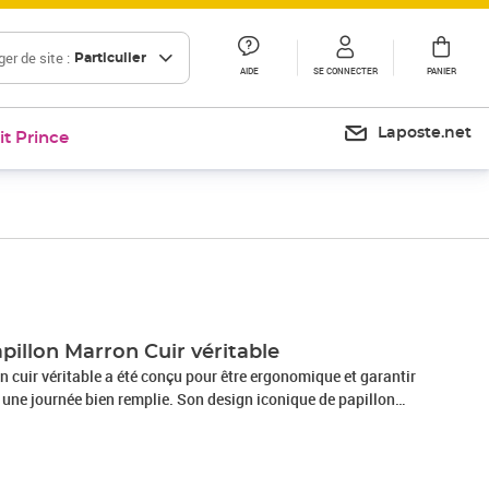
er de site :
Particulier
AIDE
SE CONNECTER
PANIER
Laposte.net
it Prince
Prix 86,99€
Prix 93,67€
pillon Marron Cuir véritable
en cuir véritable a été conçu pour être ergonomique et garantir
 une journée bien remplie. Son design iconique de papillon
ccordera avec n'importe quel décor intérieur. Cette chaise
ir véritable dispose d'un dossier et d'un siège légèrement
r suffisamment votre corps et vous offrir le confort ultime.