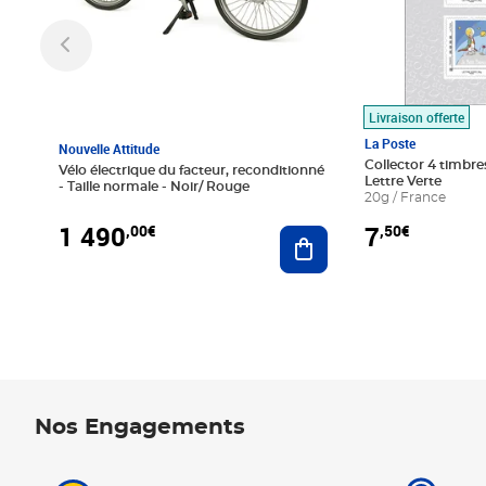
Livraison offerte
La Poste
Nouvelle Attitude
Collector 4 timbres
Vélo électrique du facteur, reconditionné
Lettre Verte
- Taille normale - Noir/ Rouge
20g / France
1 490
7
,00€
,50€
Ajouter au panier
Nos Engagements