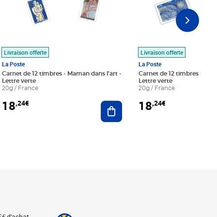
Livraison offerte
Livraison offerte
La Poste
La Poste
Carnet de 12 timbres - Maman dans l'art -
Carnet de 12 timbres - Le bl
Lettre verte
Lettre verte
20g / France
20g / France
18
18
,24€
,24€
r au panier
Ajouter au panier
5€ d'achat