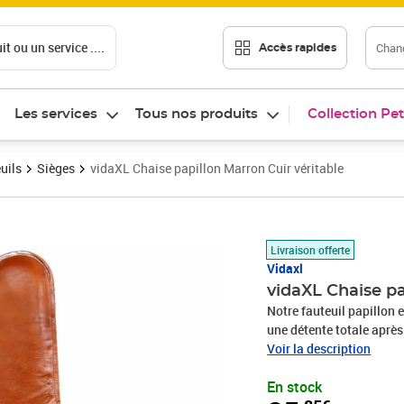
t ou un service ....
Chang
Accès rapides
Les services
Tous nos produits
Collection Pet
uils
Sièges
vidaXL Chaise papillon Marron Cuir véritable
Prix 85,85€
Livraison offerte
Vidaxl
vidaXL Chaise pa
Notre fauteuil papillon 
une détente totale après
est très populaire et s'a
Voir la description
papillon classique en cu
En stock
courbés, afin de souteni