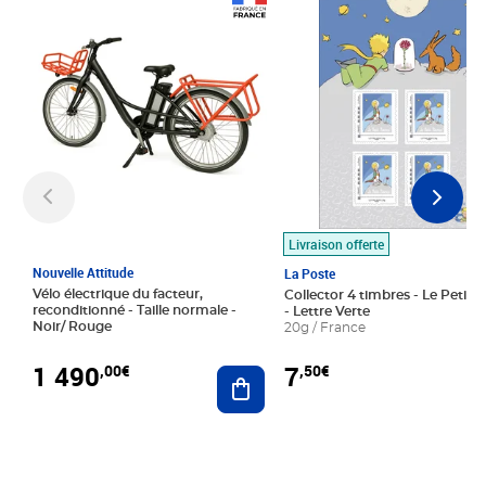
Prix 1 490,00€
Prix 7,50€
Livraison offerte
Nouvelle Attitude
La Poste
Vélo électrique du facteur,
Collector 4 timbres - Le Petit P
reconditionné - Taille normale -
- Lettre Verte
Noir/ Rouge
20g / France
1 490
7
,00€
,50€
Ajouter au panier