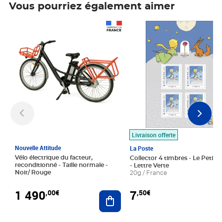
Vous pourriez également aimer
Prix 1 490,00€
Prix 7,50€
Livraison offerte
Nouvelle Attitude
La Poste
Vélo électrique du facteur,
Collector 4 timbres - Le Petit P
reconditionné - Taille normale -
- Lettre Verte
Noir/ Rouge
20g / France
1 490
7
,00€
,50€
Ajouter au panier