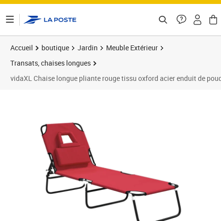
ontenu de la page
Accueil
boutique
Jardin
Meuble Extérieur
Transats, chaises longues
vidaXL Chaise longue pliante rouge tissu oxford acier enduit de pou
Prix 78,39€
Prix 7