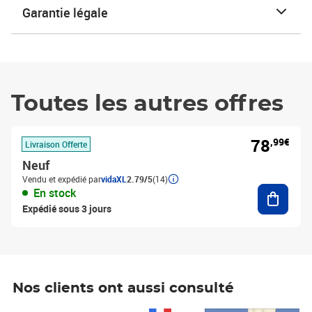
Garantie légale
Toutes les autres offres
78
,99€
Livraison Offerte
Neuf
Vendu et expédié par
vidaXL
2.79/5
(14)
Ajouter
En stock
Expédié sous 3 jours
Nos clients ont aussi consulté