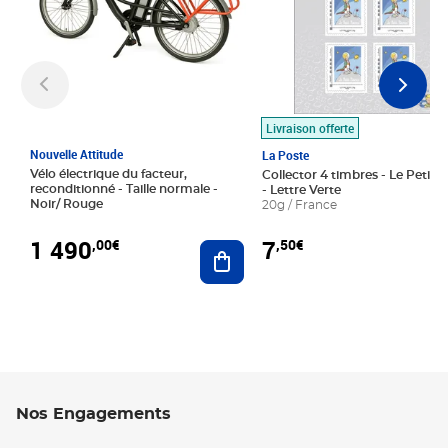
Livraison offerte
Nouvelle Attitude
La Poste
Vélo électrique du facteur,
Collector 4 timbres - Le Petit P
reconditionné - Taille normale -
- Lettre Verte
Noir/ Rouge
20g / France
1 490
7
,00€
,50€
Ajouter au panier
Nos Engagements