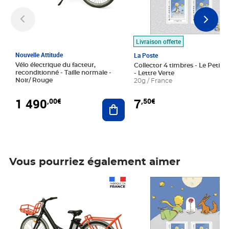
Livraison offerte
Nouvelle Attitude
La Poste
Vélo électrique du facteur,
Collector 4 timbres - Le Petit P
reconditionné - Taille normale -
- Lettre Verte
Noir/ Rouge
20g / France
1 490
7
,00€
,50€
Ajouter au panier
Vous pourriez également aimer
Prix 1 490,00€
Prix 7,50€