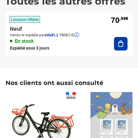
Toutes les autres offres
70
,99€
Livraison Offerte
Neuf
Vendu et expédié par
vidaXL
2.79/5
(14)
Ajouter
En stock
Expédié sous 3 jours
Nos clients ont aussi consulté
Prix 1 490,00€
Prix 7,50€