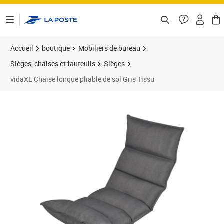
ontenu de la page
Accueil
boutique
Mobiliers de bureau
Sièges, chaises et fauteuils
Sièges
vidaXL Chaise longue pliable de sol Gris Tissu
Prix 70,89€
Prix 7