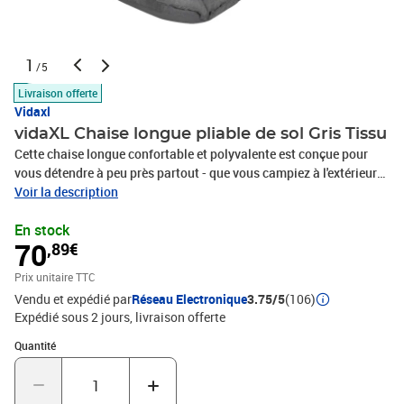
1
/5
Livraison offerte
Vidaxl
vidaXL Chaise longue pliable de sol Gris Tissu
Cette chaise longue confortable et polyvalente est conçue pour
vous détendre à peu près partout - que vous campiez à l'extérieur
ou à la maison. La chaise longue en tissu peut être rabattue en une
Voir la description
unité compacte pour faciliter le rangement ou le transport. Faite
En stock
de 100 % polyester, cette chaise longue simple est légère mais
70
,89€
robuste. Cette chaise longue est entièrement réglable afin que
vous puissiez toujours trouver la position la plus confortable.
Prix unitaire TTC
Notre chaise longue flexible sera également utile lorsque l'espace
Vendu et expédié par
Réseau Electronique
3.75/5
(106)
de couchage supplémentaire est nécessaire.Couleur : grisChaise
Expédié sous 2 jours
livraison offerte
longue en tissu de haute qualitéDimensions : 130 x 50 x 13 cm (L x
l x H)Entièrement réglablePliable facilement pour le stockage ou le
Quantité : 1
Quantité
transportMatériel: Polyester: 100%