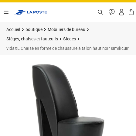
ontenu de la page
Accueil
boutique
Mobiliers de bureau
Sièges, chaises et fauteuils
Sièges
vidaXL Chaise en forme de chaussure à talon haut noir similicuir
Prix 189,54€
Prix 1
Prix 2