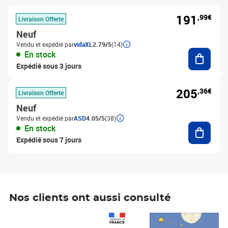
191
,99€
Livraison Offerte
Neuf
Vendu et expédié par
vidaXL
2.79/5
(14)
Ajouter
En stock
Expédié sous 3 jours
205
,36€
Livraison Offerte
Neuf
Vendu et expédié par
ASD
4.05/5
(38)
Ajouter
En stock
Expédié sous 7 jours
Nos clients ont aussi consulté
Prix 1 490,00€
Prix 7,50€