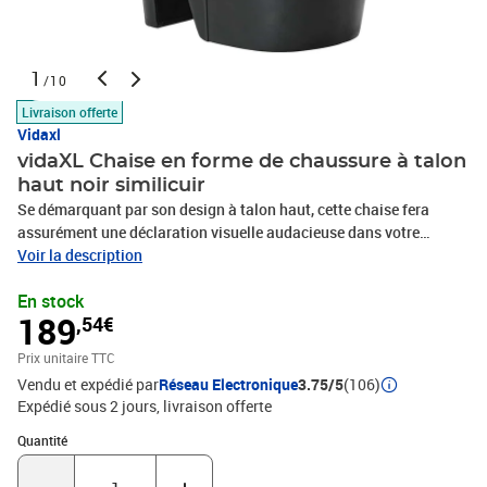
1
/10
Livraison offerte
Vidaxl
vidaXL Chaise en forme de chaussure à talon
haut noir similicuir
Se démarquant par son design à talon haut, cette chaise fera
assurément une déclaration visuelle audacieuse dans votre
décoration intérieure. Rembourrée de similicuir fin, cette chaise
Voir la description
apporte une touche moderne et extravagante. Elle est parfaite
En stock
pour les soirées à thème et attirera les regards de vos invités à
189
,54€
première vue ! Asseyez-vous et détendez-vous sur la chaise en
forme de chaussure à talon haut ! La chaise est facile à
Prix unitaire TTC
assembler.Couleur : noirMatériau : similicuirDimensions : 43 x
Vendu et expédié par
Réseau Electronique
3.75/5
(106)
82,5 x 85,5 cm (l x P x H)Avec un design unique de chaussure à
Expédié sous 2 jours
livraison offerte
talon hautCapacité de charge max. : 110 kgMatériel: Coton: 5%,
Polyester: 25%, PVC: 70%
Quantité : 1
Quantité