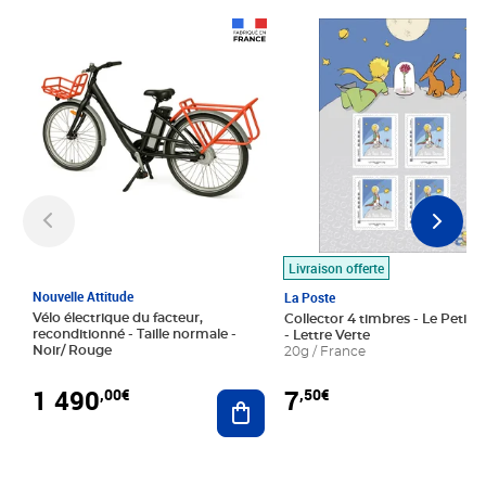
Prix 1 490,00€
Prix 7,50€
Livraison offerte
Nouvelle Attitude
La Poste
Vélo électrique du facteur,
Collector 4 timbres - Le Petit P
reconditionné - Taille normale -
- Lettre Verte
Noir/ Rouge
20g / France
1 490
7
,00€
,50€
Ajouter au panier