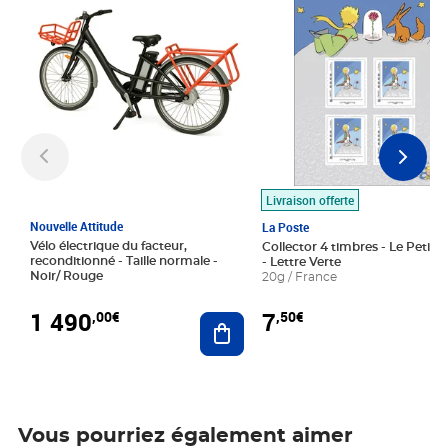
Livraison offerte
Nouvelle Attitude
La Poste
Vélo électrique du facteur,
Collector 4 timbres - Le Petit P
reconditionné - Taille normale -
- Lettre Verte
Noir/ Rouge
20g / France
1 490
7
,00€
,50€
Ajouter au panier
Vous pourriez également aimer