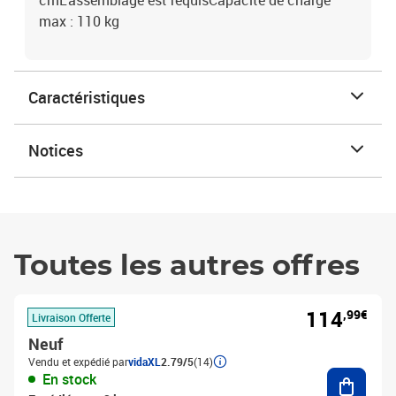
cmL'assemblage est requisCapacité de charge
max : 110 kg
Caractéristiques
Notices
Toutes les autres offres
114
,99€
Livraison Offerte
Neuf
Vendu et expédié par
vidaXL
2.79/5
(14)
Ajouter
En stock