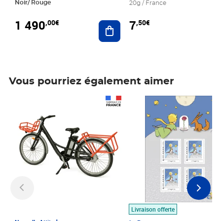
Noir/ Rouge
20g / France
1 490
7
,00€
,50€
Ajouter au panier
Vous pourriez également aimer
Prix 1 490,00€
Prix 7,50€
Livraison offerte