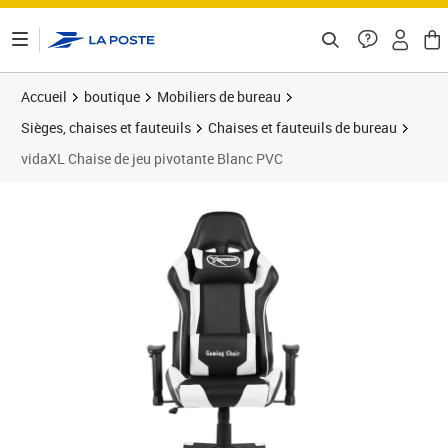
ontenu de la page
Accueil
boutique
Mobiliers de bureau
Sièges, chaises et fauteuils
Chaises et fauteuils de bureau
vidaXL Chaise de jeu pivotante Blanc PVC
Prix barré 164,99 €
Prix 114,89€
Prix 1