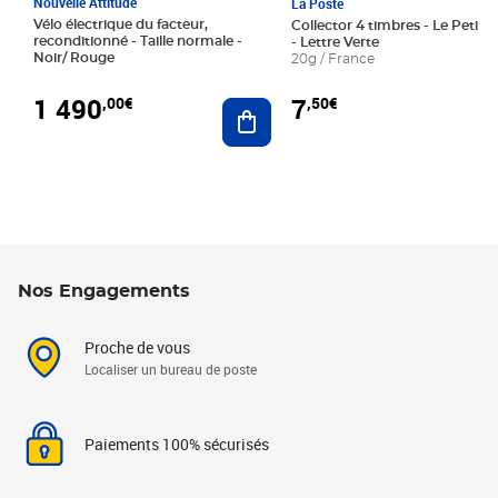
Nouvelle Attitude
La Poste
Vélo électrique du facteur,
Collector 4 timbres - Le Petit P
reconditionné - Taille normale -
- Lettre Verte
Noir/ Rouge
20g / France
1 490
7
,00€
,50€
Ajouter au panier
Nos Engagements
Proche de vous
Localiser un bureau de poste
Paiements 100% sécurisés