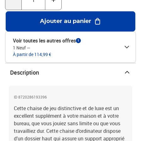
rouler librement et en douceur.Couleur : blanc et noirMatériau :
métal, PVCDimensions : 68 x 69 x 123-133 cm (l x P x H)Taille du
siège : 37 x 51 cm (l x P)Hauteur du siège à partir du sol : 44 - 54
Ajouter au panier
cmHauteur de l'accoudoir à partir du siège : 17-23
cmL'assemblage est requisCapacité de charge max : 110 kg
Voir toutes les autres offres
1
1 Neuf
—
À partir de 114,99 €
Description
ID 8720286193396
Cette chaise de jeu distinctive et de luxe est un
excellent supplément à votre maison et à votre
bureau, que vous jouiez sans limite ou que vous
travailliez dur. Cette chaise d’ordinateur dispose
d’un dossier haut qui assure un support approprié