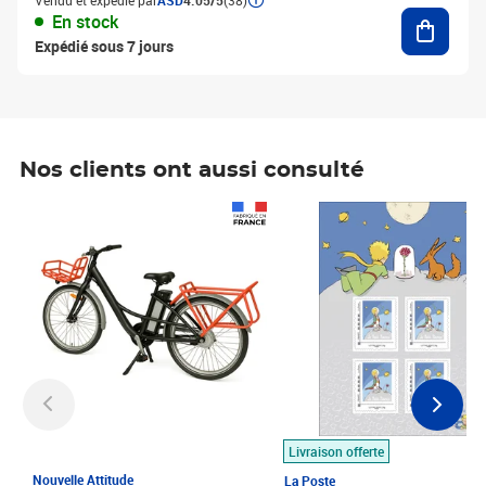
Vendu et expédié par
ASD
4.05/5
(38)
Ajouter
En stock
Expédié sous 7 jours
Nos clients ont aussi consulté
Prix 1 490,00€
Prix 7,50€
Livraison offerte
Nouvelle Attitude
La Poste