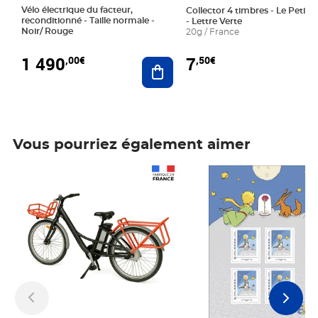
Vélo électrique du facteur,
Collector 4 timbres - Le Petit P
reconditionné - Taille normale -
- Lettre Verte
Noir/ Rouge
20g / France
1 490
7
,00€
,50€
Ajouter au panier
Vous pourriez également aimer
Prix 1 490,00€
Prix 7,50€