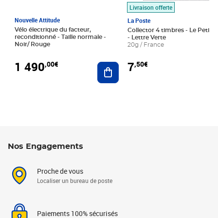
Livraison offerte
Nouvelle Attitude
La Poste
Vélo électrique du facteur,
Collector 4 timbres - Le Petit P
reconditionné - Taille normale -
- Lettre Verte
Noir/ Rouge
20g / France
1 490
7
,00€
,50€
Ajouter au panier
Nos Engagements
Proche de vous
Localiser un bureau de poste
Paiements 100% sécurisés