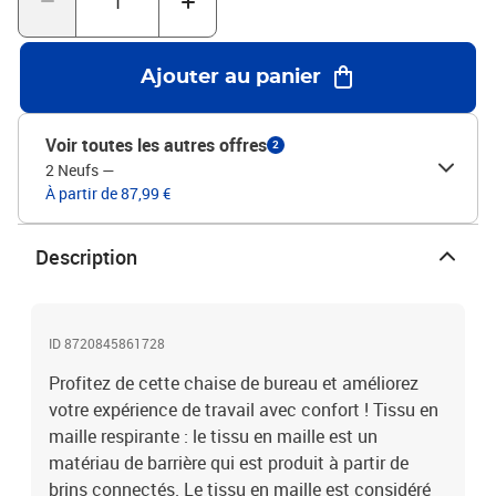
116 cm (l x P x H) Taille du siège : 49 x 49 cm (l x P) Hauteur du
siège à partir du sol : 42-52 cm Hauteur du dossier : 69 cm Avec
accoudoirs et appui-têteCapacité de charge maximale : 110
Ajouter au panier
kgL'assemblage est requis
Voir toutes les autres offres
2
2 Neufs
—
À partir de 87,99 €
Description
ID 8720845861728
Profitez de cette chaise de bureau et améliorez
votre expérience de travail avec confort ! Tissu en
maille respirante : le tissu en maille est un
matériau de barrière qui est produit à partir de
brins connectés. Le tissu en maille est considéré