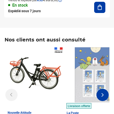
Vendu et expédié par
ASD
4.05/5
(38)
Ajouter
En stock
Expédié sous 7 jours
Nos clients ont aussi consulté
Prix 1 490,00€
Prix 7,50€
Livraison offerte
Nouvelle Attitude
La Poste