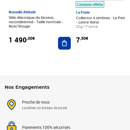
Livraison offerte
Nouvelle Attitude
La Poste
Vélo électrique du facteur,
Collector 4 timbres - Le Petit P
reconditionné - Taille normale -
- Lettre Verte
Noir/ Rouge
20g / France
1 490
7
,00€
,50€
Ajouter au panier
Nos Engagements
Proche de vous
Localiser un bureau de poste
Paiements 100% sécurisés