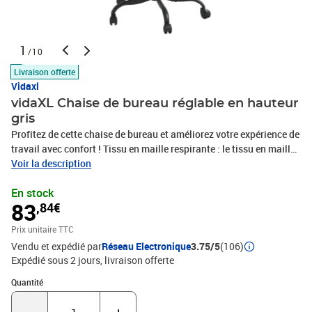
1
/10
Livraison offerte
Vidaxl
vidaXL Chaise de bureau réglable en hauteur
gris
Profitez de cette chaise de bureau et améliorez votre expérience de
travail avec confort ! Tissu en maille respirante : le tissu en maille
est un matériau de barrière qui est produit à partir de brins
Voir la description
connectés. Le tissu en maille est considéré comme respirant avec
En stock
le motif général des espaces ouverts. Cadre robuste et stable : le
83
,84€
cadre en métal et en contreplaqué de la chaise de bureau assurent
robustesse et stabilité. Hauteur réglable : vous pouvez utiliser le
Prix unitaire TTC
levier pour régler la hauteur de votre chaise à votre convenance.
Vendu et expédié par
Réseau Electronique
3.75/5
(106)
Design pratique : le design pivotant à 360 degrés permet une plus
Expédié sous 2 jours
livraison offerte
grande liberté de mouvement. En outre, elle est pratique à déplacer
grâce aux roulettes.Couleur : gris Matériau : tissu en maille (100 %
Quantité : 1
Quantité
polyester), similicuir (75 % polyvinylchloride, 20 % polyester, 5 %
coton), métal, contreplaqué Dimensions totales : 67 x 68 x 106-