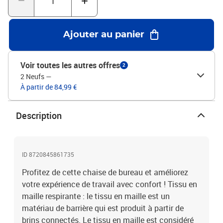
116 cm (l x P x H) Taille du siège : 49 x 49 cm (l x P) Hauteur du
siège à partir du sol : 42-52 cm Hauteur du dossier : 69 cm Avec
accoudoirs et appui-têteCapacité de charge maximale : 110
Ajouter au panier
kgL'assemblage est requis
Voir toutes les autres offres
2
2 Neufs
—
À partir de 84,99 €
Description
ID 8720845861735
Profitez de cette chaise de bureau et améliorez
votre expérience de travail avec confort ! Tissu en
maille respirante : le tissu en maille est un
matériau de barrière qui est produit à partir de
brins connectés. Le tissu en maille est considéré