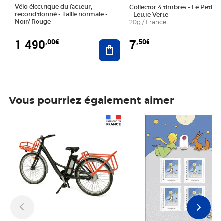
Vélo électrique du facteur,
Collector 4 timbres - Le Petit P
reconditionné - Taille normale -
- Lettre Verte
Noir/ Rouge
20g / France
1 490
7
,00€
,50€
Ajouter au panier
Vous pourriez également aimer
Prix 1 490,00€
Prix 7,50€