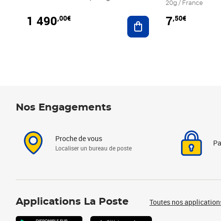
20g / France
1 490
7
,00€
,50€
Ajouter au panier
Nos Engagements
Proche de vous
Pa
Localiser un bureau de poste
Applications La Poste
Toutes nos application