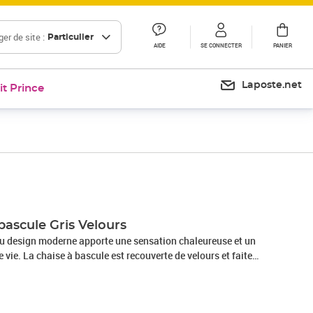
er de site :
Particulier
AIDE
SE CONNECTER
PANIER
Laposte.net
it Prince
Prix 104,99€
bascule Gris Velours
au design moderne apporte une sensation chaleureuse et un
 vie. La chaise à bascule est recouverte de velours et faite
de poudre, ce qui la rend stable et douce pour l'utiliser. Le
porte un confort supplémentaire lorsque vous êtes assis
le. De plus, les pieds en bois de hêtre offrent également une