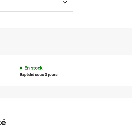
En stock
Expédié sous 3 jours
té