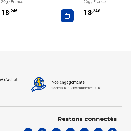
20g / France
20g / France
18
18
,24€
,24€
r au panier
Ajouter au panier
5€ d'achat
Nos engagements
s
sociétaux et environnementaux
Linkedin
Instagram
X
Tiktok
Facebook
Youtube
Threads
Restons connectés