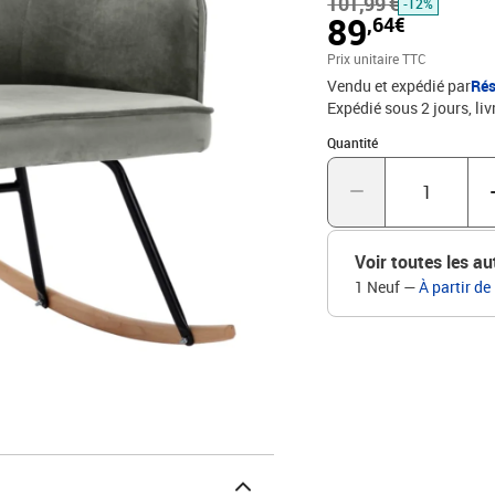
101,99 €
grande stabilité. Avec l
-12%
89
,64€
facilement. Cette chaise 
et toute autre pièce.Coul
Prix unitaire TTC
totales : 60 x 74 x 84 cm
Vendu et expédié par
Rés
H)Hauteur du dossier : 
Expédié sous 2 jours
liv
requisCapacité de charg
Quantité : 1
Quantité
Voir toutes les au
1 Neuf
—
À partir de