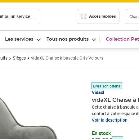
t ou un service ....
Chang
Accès rapides
Les services
Tous nos produits
Collection Pet
uils
Sièges
vidaXL Chaise à bascule Gris Velours
Prix barré 101,99 €
Prix 89,64€
Livraison offerte
Vidaxl
vidaXL Chaise à 
Cette chaise à bascule 
confort à votre espace de
d'un cadre en fer enduit 
Voir la description
siège rembourré vous ap
En stock
dans le fauteuil à bascu