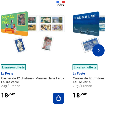
Prix 18,24€
Prix 18,24€
Livraison offerte
Livraison offerte
La Poste
La Poste
Carnet de 12 timbres - Maman dans l'art -
Carnet de 12 timbres - Le bl
Lettre verte
Lettre verte
20g / France
20g / France
18
18
,24€
,24€
r au panier
Ajouter au panier