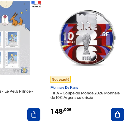
Prix 148,00€
Nouveauté
Monnaie De Paris
 - Le Petit Prince -
FIFA – Coupe du Monde 2026 Monnaie
de 10€ Argent colorisée
148
,00€
Ajouter au panier
Ajoute