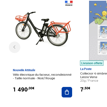
Prix 1 490,00€
Prix 7,50€
Livraison offerte
La Poste
Nouvelle Attitude
Collector 4 timbres
Vélo électrique du facteur, reconditionné
Lettre Verte
- Taille normale - Noir/ Rouge
20g / France
1 490
7
,00€
,50€
Ajouter au panier