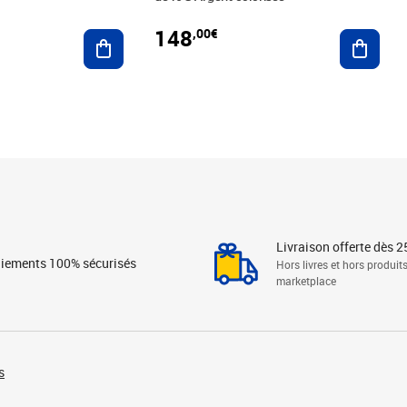
148
,00€
Ajouter au panier
Ajoute
Livraison offerte dès 2
iements 100% sécurisés
Hors livres et hors produit
marketplace
s