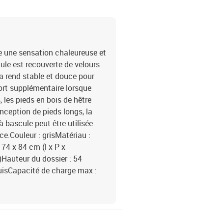
e une sensation chaleureuse et
ule est recouverte de velours
 la rend stable et douce pour
fort supplémentaire lorsque
, les pieds en bois de hêtre
nception de pieds longs, la
 bascule peut être utilisée
èce.Couleur : grisMatériau :
 74 x 84 cm (l x P x
)Hauteur du dossier : 54
uisCapacité de charge max :