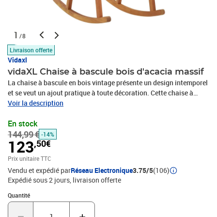
1
/8
Livraison offerte
Vidaxl
vidaXL Chaise à bascule bois d'acacia massif
La chaise à bascule en bois vintage présente un design intemporel
et se veut un ajout pratique à toute décoration. Cette chaise à
bascule en bois d'acacia massif se distingue par sa durabilité et sa
Voir la description
résistance aux intempéries. Le dossier haut ajoute au confort
En stock
d'assise supplémentaire. Vous pouvez placer le fauteuil à bascule
144,99 €
dans votre salon ou sur votre terrasse extérieure pour profiter de
-14%
123
,50€
bons livres et d'une tasse de café.Matériau : bois d'acacia massif
avec finition à l'huileDimensions : 57 x 100 x 117 cm (l x P x
Prix unitaire TTC
H)L'assemblage est requisCoussin inclus : non
Vendu et expédié par
Réseau Electronique
3.75/5
(106)
Expédié sous 2 jours
livraison offerte
Quantité : 1
Quantité