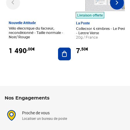
Livraison offerte
Nouvelle Attitude
La Poste
Vélo électrique du facteur,
Collector 4 timbres - Le Petit P
reconditionné - Taille normale -
- Lettre Verte
Noir/ Rouge
20g / France
1 490
7
,00€
,50€
Ajouter au panier
Nos Engagements
Proche de vous
Localiser un bureau de poste