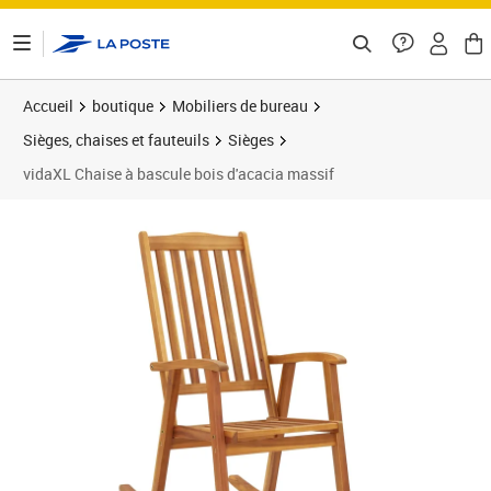
ontenu de la page
Accueil
boutique
Mobiliers de bureau
Sièges, chaises et fauteuils
Sièges
vidaXL Chaise à bascule bois d'acacia massif
Prix barré 144,99 €
Prix 123,50€
Prix 1