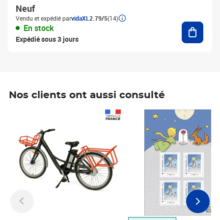
Neuf
Vendu et expédié par
vidaXL
2.79/5
(14)
Ajouter
En stock
Expédié sous 3 jours
Nos clients ont aussi consulté
Prix 1 490,00€
Prix 7,50€