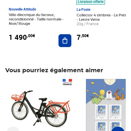
Livraison offerte
Nouvelle Attitude
La Poste
Vélo électrique du facteur,
Collector 4 timbres - Le Petit P
reconditionné - Taille normale -
- Lettre Verte
Noir/ Rouge
20g / France
1 490
7
,00€
,50€
Ajouter au panier
Vous pourriez également aimer
Prix 1 490,00€
Prix 7,50€