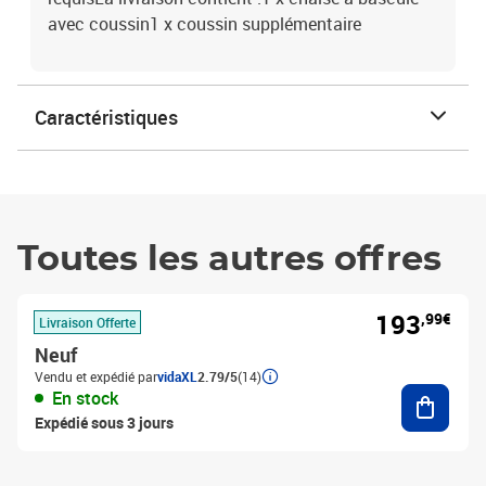
avec coussin1 x coussin supplémentaire
Caractéristiques
Toutes les autres offres
193
,99€
Livraison Offerte
Neuf
Vendu et expédié par
vidaXL
2.79/5
(14)
Ajouter
En stock
Expédié sous 3 jours