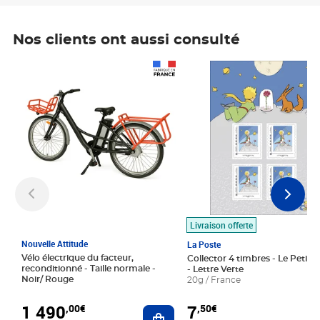
Nos clients ont aussi consulté
Prix 1 490,00€
Prix 7,50€
Livraison offerte
Nouvelle Attitude
La Poste
Vélo électrique du facteur,
Collector 4 timbres - Le Petit P
reconditionné - Taille normale -
- Lettre Verte
Noir/ Rouge
20g / France
1 490
7
,00€
,50€
Ajouter au panier