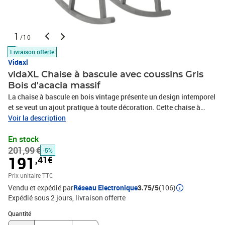
1
/10
Livraison offerte
Vidaxl
vidaXL Chaise à bascule avec coussins Gris
Bois d'acacia massif
La chaise à bascule en bois vintage présente un design intemporel
et se veut un ajout pratique à toute décoration. Cette chaise à
bascule en bois d'acacia massif se distingue par sa durabilité et sa
Voir la description
résistance aux intempéries. Le dossier haut ajoute au confort
En stock
d'assise supplémentaire. Vous pouvez placer le fauteuil à bascule
201,99 €
dans votre salon ou sur votre patio extérieur pour profiter des bons
-5%
191
,41€
livres et d'une tasse de café. De plus, le coussin inclus offre un
confort supplémentaire tout en vous prélassant. Il est composé à
Prix unitaire TTC
100 % de polyester qui a été traité pour le rendre imperméable.
Vendu et expédié par
Réseau Electronique
3.75/5
(106)
Chaque coussin a une bande élastique et deux jeux de cordes pour
Expédié sous 2 jours
livraison offerte
le fixer fermement sur la chaise.Couleur du coussin : bleu
Quantité : 1
royalMatériau de la chaise : bois d'acacia massif avec finition
Quantité
grise délavéeMatériau du coussin : tissu (100 %