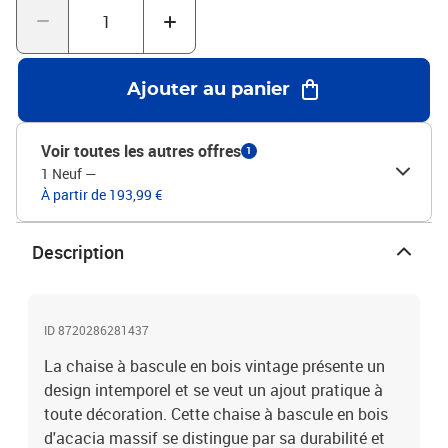
polyester)Dimensions de la chaise : 57 x 100 x 117 cm (l x P x
H)Dimensions du coussin : 120 x 50 x 3 cm (l x P x H)Coussin
imperméableLe coussin comprend une sangle élastique et 2 jeux
de cordesL'assemblage est requisLa livraison contient :1 x chaise
Ajouter au panier
à bascule avec coussin1 x coussin supplémentaire
Voir toutes les autres offres
1
1 Neuf
—
À partir de 193,99 €
Description
ID 8720286281437
La chaise à bascule en bois vintage présente un
design intemporel et se veut un ajout pratique à
toute décoration. Cette chaise à bascule en bois
d'acacia massif se distingue par sa durabilité et