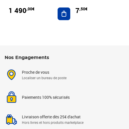
1 490
7
,00€
,50€
Ajouter au panier
Nos Engagements
Proche de vous
Localiser un bureau de poste
Paiements 100% sécurisés
Livraison offerte dès 25€ d'achat
Hors livres et hors produits marketplace