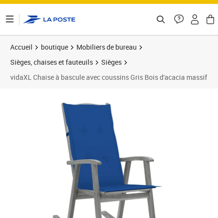
ontenu de la page
Accueil
boutique
Mobiliers de bureau
Sièges, chaises et fauteuils
Sièges
vidaXL Chaise à bascule avec coussins Gris Bois d'acacia massif
Prix barré 201,99 €
Prix 191,41€
Prix 1