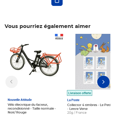
Vous pourriez également aimer
Prix 1 490,00€
Prix 7,50€
Livraison offerte
Nouvelle Attitude
La Poste
Vélo électrique du facteur,
Collector 4 timbres - Le Petit P
reconditionné - Taille normale -
- Lettre Verte
Noir/ Rouge
20g / France