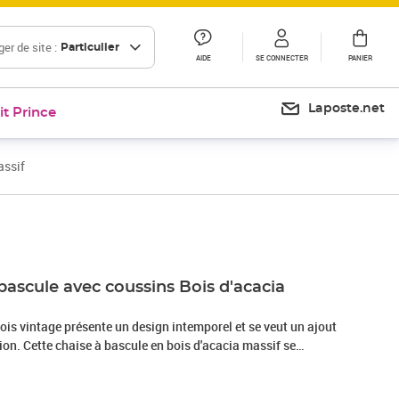
er de site :
Particulier
AIDE
SE CONNECTER
PANIER
Laposte.net
it Prince
assif
Prix 161,99€
bascule avec coussins Bois d'acacia
ois vintage présente un design intemporel et se veut un ajout
ion. Cette chaise à bascule en bois d'acacia massif se
ité et sa résistance aux intempéries. Le dossier haut ajoute au
entaire. Vous pouvez placer le fauteuil à bascule dans votre