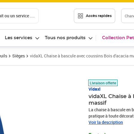
t ou un service ....
Chang
Accès rapides
Les services
Tous nos produits
Collection Pet
uils
Sièges
vidaXL Chaise à bascule avec coussins Bois d'acacia m
Prix barré 188,99 €
Prix 161,89€
Livraison offerte
Vidaxl
vidaXL Chaise à 
massif
La chaise à bascule en b
pratique à toute décorat
distingue par sa durabil
Voir la description
confort d'assise supplém