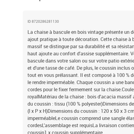
ID 8720286281130
La chaise à bascule en bois vintage présente un d
ajout pratique à toute décoration. Cette chaise à 
massif se distingue par sa durabilité et sa résista
haut ajoute au confort d'assise supplémentaire. V
bascule dans votre salon ou sur votre patio extérie
et d'une tasse de café. De plus, le coussin inclus
tout en vous prélassant. Il est composé à 100 % de
le rendre imperméable. Chaque coussin a une band
cordes pour le fixer fermement sur la chaise.Coule
royalMatériau de la chaise : bois d'acacia massif a
du coussin : tissu (100 % polyester)Dimensions de
(l x P x H)Dimensions du coussin : 120 x 50 x 3 cm
imperméableLe coussin comprend une sangle élast
cordesL'assemblage est requisLa livraison contien
coussin1 x coussin supplémentaire