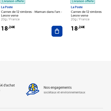
Livraison offerte
Livraison offerte
La Poste
La Poste
Carnet de 12 timbres - Maman dans l'art -
Carnet de 12 timbres - Le bl
Lettre verte
Lettre verte
20g / France
20g / France
18
18
,24€
,24€
r au panier
Ajouter au panier
5€ d'achat
Nos engagements
s
sociétaux et environnementaux
Linkedin
Instagram
X
Tiktok
Facebook
Youtube
Threads