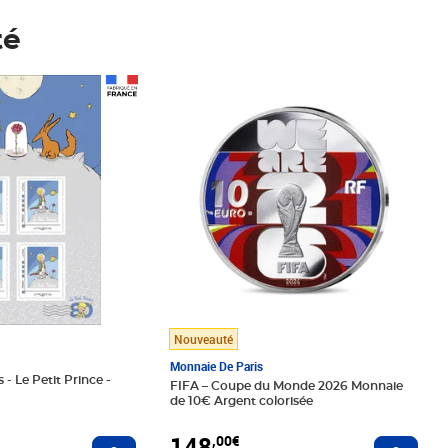
té
Prix 148,00€
Nouveauté
Monnaie De Paris
 - Le Petit Prince -
FIFA – Coupe du Monde 2026 Monnaie
de 10€ Argent colorisée
148
,00€
Ajouter au panier
Ajoute