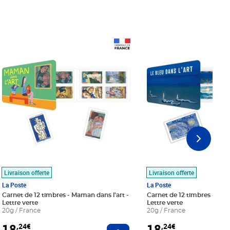
Prix 18,24€
Prix 18,24€
Livraison offerte
Livraison offerte
La Poste
La Poste
Carnet de 12 timbres - Maman dans l'art -
Carnet de 12 timbres - Le bl
Lettre verte
Lettre verte
20g / France
20g / France
18
18
,24€
,24€
r au panier
Ajouter au panier