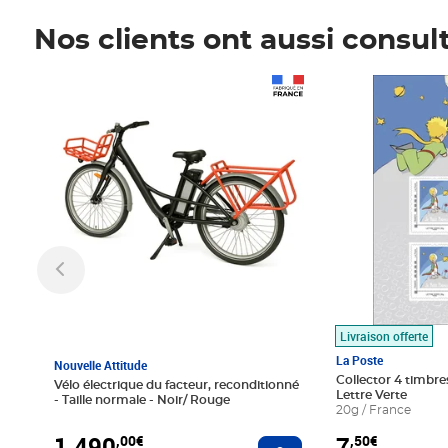
Nos clients ont aussi consul
Prix 1 490,00€
Prix 7,50€
Livraison offerte
La Poste
Nouvelle Attitude
Collector 4 timbres
Vélo électrique du facteur, reconditionné
Lettre Verte
- Taille normale - Noir/ Rouge
20g / France
1 490
7
,00€
,50€
Ajouter au panier