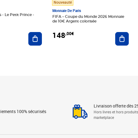
Nouveauté
Monnaie De Paris
 - Le Petit Prince -
FIFA – Coupe du Monde 2026 Monnaie
de 10€ Argent colorisée
148
,00€
Ajouter au panier
Ajoute
Livraison offerte dès 2
iements 100% sécurisés
Hors livres et hors produit
marketplace