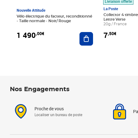
Livraison offerte
La Poste
Nouvelle Attitude
Collector 4 timbres
Vélo électrique du facteur, reconditionné
Lettre Verte
- Taille normale - Noir/ Rouge
20g / France
1 490
7
,00€
,50€
Ajouter au panier
Nos Engagements
Proche de vous
Pa
Localiser un bureau de poste