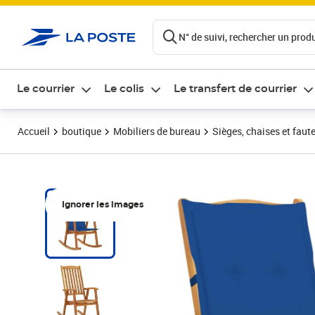
ontenu de la page
N° de suivi, rechercher un produi
Le courrier
Le colis
Le transfert de courrier
Accueil
boutique
Mobiliers de bureau
Sièges, chaises et faute
Ignorer les images