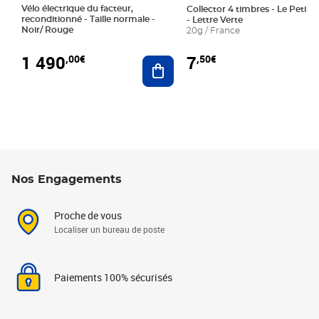
Vélo électrique du facteur,
Collector 4 timbres - Le Petit P
reconditionné - Taille normale -
- Lettre Verte
Noir/ Rouge
20g / France
1 490
7
,00€
,50€
Ajouter au panier
Nos Engagements
Proche de vous
Localiser un bureau de poste
Paiements 100% sécurisés