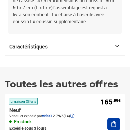
de l'assise : 47,5 cmDimensions du coussin : 50 x
50 x 7 cm (L x l x é)L'assemblage est requisLa
livraison contient :1 x chaise à bascule avec
coussin1 x coussin supplémentaire
Caractéristiques
Toutes les autres offres
165
,99€
Livraison Offerte
Neuf
Vendu et expédié par
vidaXL
2.79/5
(14)
Ajouter
En stock
Expédié sous 3 jours