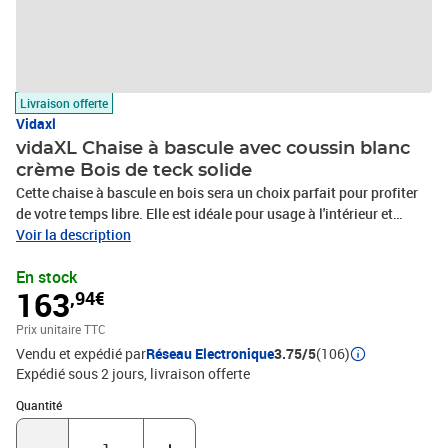
Livraison offerte
Vidaxl
vidaXL Chaise à bascule avec coussin blanc
crème Bois de teck solide
Cette chaise à bascule en bois sera un choix parfait pour profiter
de votre temps libre. Elle est idéale pour usage à l'intérieur et
l'extérieur. Fabriquée en bois dur de teck extrêmement durable,
Voir la description
cette pièce de meuble en teck a été chevronnée, séchée au four puis
En stock
finement poncée pour lui donner un aspect très lisse. Le bois de
163
,94€
teck est connu pour sa résistance exceptionnelle aux intempéries,
ce qui le rend bien plus adapté aux meubles de jardin que tout
Prix unitaire TTC
autre type de bois. Le bois de teck est le choix idéal si vous
Vendu et expédié par
Réseau Electronique
3.75/5
(106)
souhaitez acheter un meuble de jardin durable. Le dossier et
Expédié sous 2 jours
livraison offerte
l'assise à lattes peuvent offrir un excellent soutien. C'est le meilleur
siège pour discuter, lire, regarder la télévision ou simplement vous
Quantité : 1
Quantité
détendre ! Le coussin inclus est pratique et a une fonction
décorative.Couleur du coussin : blanc casséMatériau : bois dur de