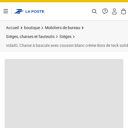
ontenu de la page
Accueil
boutique
Mobiliers de bureau
Sièges, chaises et fauteuils
Sièges
vidaXL Chaise à bascule avec coussin blanc crème Bois de teck soli
Prix 163,94€
Prix 1