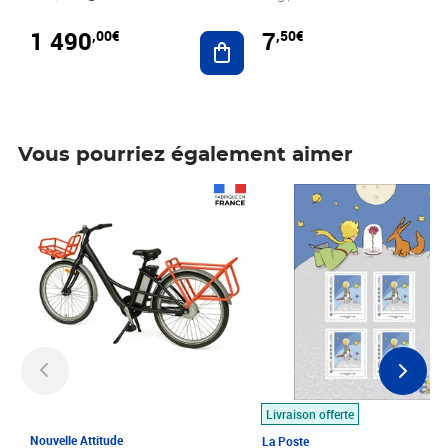
1 490
7
,00€
,50€
Ajouter au panier
Vous pourriez également aimer
Prix 1 490,00€
Prix 7,50€
Livraison offerte
Nouvelle Attitude
La Poste