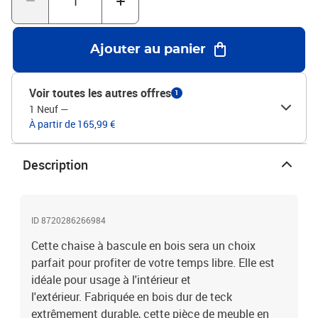
teck finement poncé avec finition à base d’eauMatériau du coussin
: tissu (100 % polyester) Dimensions : 58 x 92,5 x 106 cm (l x P x
H)Profondeur du siège : 50 cmHauteur du siège à partir du sol :
Ajouter au panier
54,5 cmHauteur du dossier à partir de l'assise : 47,5
cmDimensions du coussin : 50 x 50 x 7 cm (L x l x é)L'assemblage
est requisLa livraison contient :1 x chaise à bascule avec coussin1
Voir toutes les autres offres
1
x coussin supplémentaire
1 Neuf
—
À partir de 165,99 €
Description
ID 8720286266984
Cette chaise à bascule en bois sera un choix
parfait pour profiter de votre temps libre. Elle est
idéale pour usage à l'intérieur et
l'extérieur. Fabriquée en bois dur de teck
extrêmement durable, cette pièce de meuble en