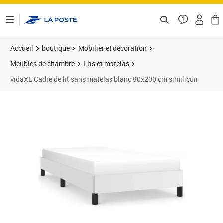
ontenu de la page
Accueil
boutique
Mobilier et décoration
Meubles de chambre
Lits et matelas
vidaXL Cadre de lit sans matelas blanc 90x200 cm similicuir
Prix 68,99€
Prix b
Prix 6
Prix 7