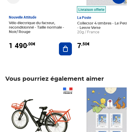
Livraison offerte
Nouvelle Attitude
La Poste
Vélo électrique du facteur,
Collector 4 timbres - Le Petit P
reconditionné - Taille normale -
- Lettre Verte
Noir/ Rouge
20g / France
1 490
7
,00€
,50€
Ajouter au panier
Vous pourriez également aimer
Prix 1 490,00€
Prix 7,50€