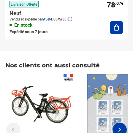
78
,07€
Livraison Offerte
Neuf
Vendu et expédié par
ASD
4.05/5
(38)
Ajouter
En stock
Expédié sous 7 jours
Nos clients ont aussi consulté
Prix 1 490,00€
Prix 7,50€