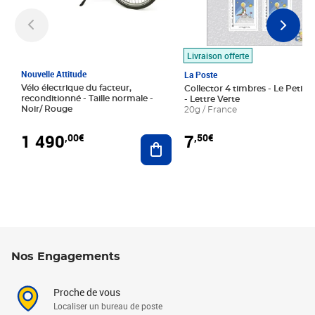
Livraison offerte
Nouvelle Attitude
La Poste
Vélo électrique du facteur,
Collector 4 timbres - Le Petit P
reconditionné - Taille normale -
- Lettre Verte
Noir/ Rouge
20g / France
1 490
7
,00€
,50€
Ajouter au panier
Nos Engagements
Proche de vous
Localiser un bureau de poste