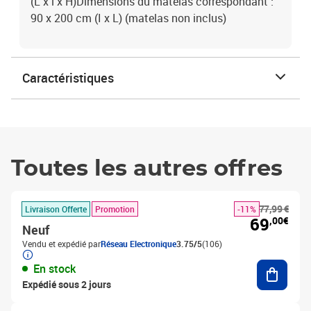
(L x l x H)Dimensions du matelas correspondant :
90 x 200 cm (I x L) (matelas non inclus)
Caractéristiques
Toutes les autres offres
77,99 €
Livraison Offerte
Promotion
-11%
69
,00€
Neuf
Vendu et expédié par
Réseau Electronique
3.75/5
(106)
Ajouter
En stock
Expédié sous 2 jours