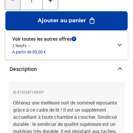
assortis.Chaque produit est livré avec un manuel de montage dans
la boîte pour un montage facile.Couleur : blancMatériau :
similicuir (75 % chlorure de polyvinyle, 5 % coton, 20 % polyester),
Ajouter au panier
contreplaqué, bois d'ingénierieDimensions totales : 203 x 93 x 25
cm (L x l x H)Dimensions du matelas correspondant : 90 x 200 cm
(I x L) (matelas non inclus)
Voir toutes les autres offres
2
2 Neufs
—
À partir de 69,00 €
Description
ID 8720287169307
Obtenez une meilleure nuit de sommeil reposante
grâce à ce cadre de lit ! Il est un supplément
accueillant à toute chambre à coucher. Similicuir
durable : le similicuir de qualité supérieure est un
matériau très durable. Il est résistant aux taches,