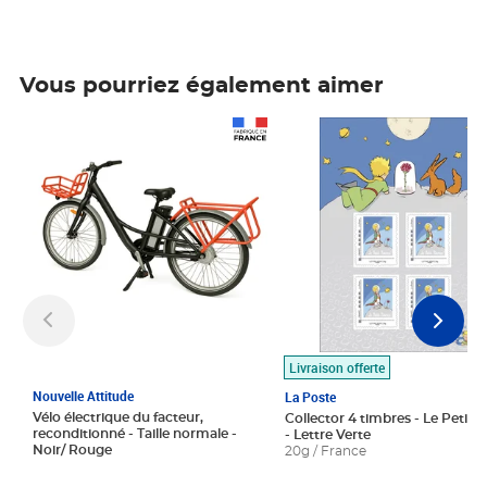
Vous pourriez également aimer
Prix 1 490,00€
Prix 7,50€
Livraison offerte
Nouvelle Attitude
La Poste
Vélo électrique du facteur,
Collector 4 timbres - Le Petit P
reconditionné - Taille normale -
- Lettre Verte
Noir/ Rouge
20g / France