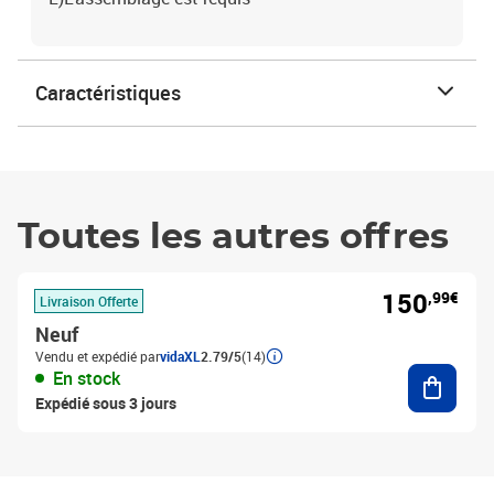
Caractéristiques
Toutes les autres offres
150
,99€
Livraison Offerte
Neuf
Vendu et expédié par
vidaXL
2.79/5
(14)
Ajouter
En stock
Expédié sous 3 jours