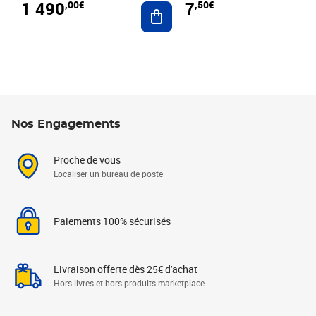
1 490
7
,00€
,50€
Ajouter au panier
Nos Engagements
Proche de vous
Localiser un bureau de poste
Paiements 100% sécurisés
Livraison offerte dès 25€ d'achat
Hors livres et hors produits marketplace