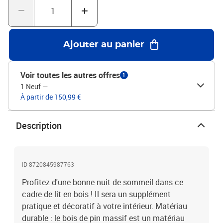
matelas assorti.Matériau : bois de pin massif (non
traité)Dimensions totales du lit : 203,5 x 163,5 x 81 cm (L x l x
H)Hauteur libre sous le lit : 21 cmTaille de matelas adaptée
(matelas non inclus) : 160 x 200 cm (l x L)L'assemblage est requis
Ajouter au panier
Voir toutes les autres offres
1
1 Neuf
—
À partir de 150,99 €
Description
ID 8720845987763
Profitez d'une bonne nuit de sommeil dans ce
cadre de lit en bois ! Il sera un supplément
pratique et décoratif à votre intérieur. Matériau
durable : le bois de pin massif est un matériau