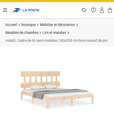
ontenu de la page
Accueil
boutique
Mobilier et décoration
Meubles de chambre
Lits et matelas
vidaXL Cadre de lit sans matelas 160x200 cm bois massif de pin
Prix barré 184,99 €
Prix 150,95€
Prix 1