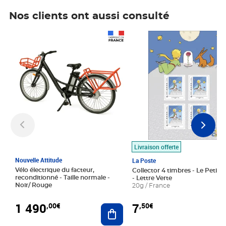
Nos clients ont aussi consulté
Prix 1 490,00€
Prix 7,50€
Livraison offerte
Nouvelle Attitude
La Poste
Vélo électrique du facteur,
Collector 4 timbres - Le Petit P
reconditionné - Taille normale -
- Lettre Verte
Noir/ Rouge
20g / France
1 490
7
,00€
,50€
Ajouter au panier