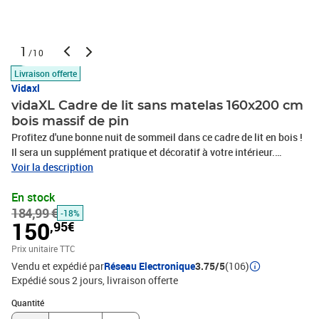
1
/10
Livraison offerte
Vidaxl
vidaXL Cadre de lit sans matelas 160x200 cm
bois massif de pin
Profitez d'une bonne nuit de sommeil dans ce cadre de lit en bois !
Il sera un supplément pratique et décoratif à votre intérieur.
Matériau durable : le bois de pin massif est un matériau naturel
Voir la description
magnifique. Le bois de pin a un grain droit et les nœuds donnent
En stock
au matériau son aspect caractéristique et rustique. Fabriqué en
184,99 €
pin massif, ce lit est robuste et durable.Lattes en contreplaqué :
-18%
150
,95€
les lattes en contreplaqué assurent une bonne répartition du
poids, garantissant à votre matelas le soutien et la respirabilité
Prix unitaire TTC
dont il a tant besoin.Excellent soutien : la tête de lit en bois offre
Vendu et expédié par
Réseau Electronique
3.75/5
(106)
un excellent soutien du dos lorsque vous vous asseyez sur votre lit
Expédié sous 2 jours
livraison offerte
pour lire ou regarder la télévision. Bon à savoir : Un matelas n'est
Quantité : 1
pas inclus avec ce lit. Nous offrons une sélection variée de
Quantité
matelas. Vous pouvez consulter notre boutique pour trouver un