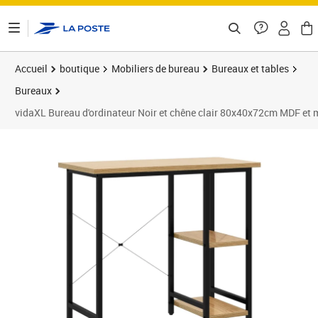
ontenu de la page
Accueil
boutique
Mobiliers de bureau
Bureaux et tables
Bureaux
vidaXL Bureau d'ordinateur Noir et chêne clair 80x40x72cm MDF et 
Prix 58,06€
Prix 5
Prix 6