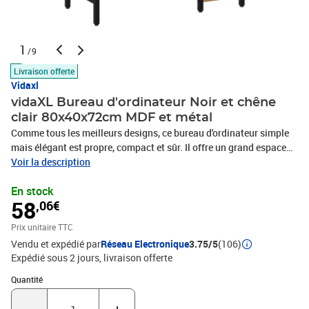
1
/9
Livraison offerte
Vidaxl
vidaXL Bureau d'ordinateur Noir et chêne
clair 80x40x72cm MDF et métal
Comme tous les meilleurs designs, ce bureau d'ordinateur simple
mais élégant est propre, compact et sûr. Il offre un grand espace
de travail, ce qui en fait un meuble très pratique et polyvalent à
Voir la description
utiliser à la maison ou au bureau. Fabriqué en MDF et en métal
En stock
enduit de poudre, le bureau est extrêmement stable, solide et
58
,06€
durable. De plus, le cadre en métal confère au bureau un style
industriel, apportant une touche de charme unique à votre
Prix unitaire TTC
intérieur. Améliorez votre intérieur avec ce bureau moderne
Vendu et expédié par
Réseau Electronique
3.75/5
(106)
!Couleur : noir et chêne clairMatériau : MDF, métal enduit de
Expédié sous 2 jours
livraison offerte
poudreDimensions totales : 80 x 40 x 72 cm (L x I x H)Épaisseur du
MDF : 15 mmL'assemblage est requisAVERTISSEMENT: Afin
Quantité : 1
Quantité
d'éviter qu'il ne bascule, le produit doit être utilisé avec le dispositif
de fixation murale fourni.Legal Documents:Vous trouverez ici plus