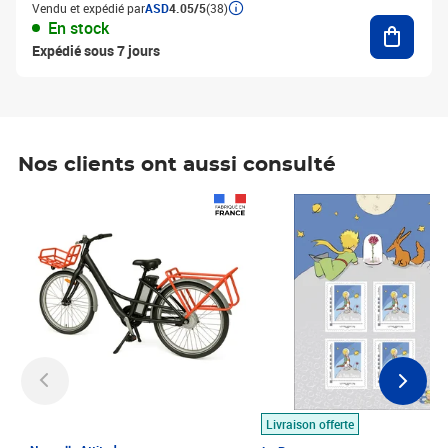
Vendu et expédié par
ASD
4.05/5
(38)
Ajouter
En stock
Expédié sous 7 jours
Nos clients ont aussi consulté
Prix 1 490,00€
Prix 7,50€
Livraison offerte