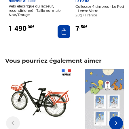
Nouvelle Attitude
La Poste
Vélo électrique du facteur,
Collector 4 timbres - Le Petit P
reconditionné - Taille normale -
- Lettre Verte
Noir/ Rouge
20g / France
1 490
7
,00€
,50€
Ajouter au panier
Vous pourriez également aimer
Prix 1 490,00€
Prix 7,50€