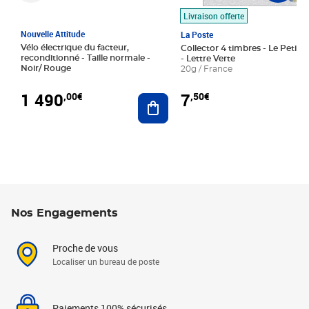
Livraison offerte
Nouvelle Attitude
La Poste
Vélo électrique du facteur,
Collector 4 timbres - Le Petit P
reconditionné - Taille normale -
- Lettre Verte
Noir/ Rouge
20g / France
1 490
7
,00€
,50€
Ajouter au panier
Nos Engagements
Proche de vous
Localiser un bureau de poste
Paiements 100% sécurisés