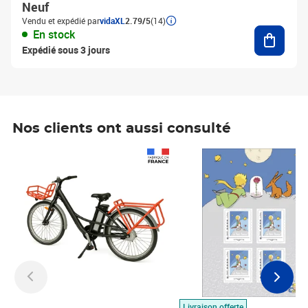
Neuf
Vendu et expédié par
vidaXL
2.79/5
(14)
Ajouter
En stock
Expédié sous 3 jours
Nos clients ont aussi consulté
Prix 1 490,00€
Prix 7,50€
Livraison offerte