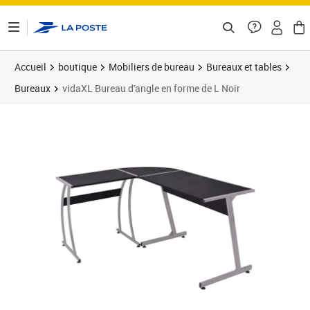
ontenu de la page
Accueil
boutique
Mobiliers de bureau
Bureaux et tables
Bureaux
vidaXL Bureau d'angle en forme de L Noir
Prix barré 98,99 €
Prix 59,27€
Prix 6