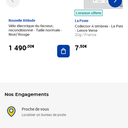
Livraison offerte
Nouvelle Attitude
La Poste
Vélo électrique du facteur,
Collector 4 timbres - Le Petit P
reconditionné - Taille normale -
- Lettre Verte
Noir/ Rouge
20g / France
1 490
7
,00€
,50€
Ajouter au panier
Nos Engagements
Proche de vous
Localiser un bureau de poste