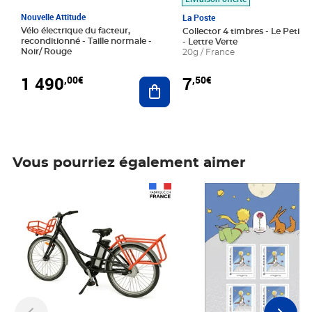
Nouvelle Attitude
La Poste
Vélo électrique du facteur,
Collector 4 timbres - Le Petit P
reconditionné - Taille normale -
- Lettre Verte
Noir/ Rouge
20g / France
1 490
7
,00€
,50€
Ajouter au panier
Vous pourriez également aimer
Prix 1 490,00€
Prix 7,50€