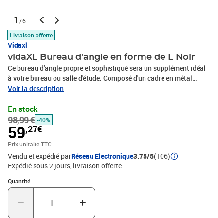
1
/6
Livraison offerte
Vidaxl
vidaXL Bureau d'angle en forme de L Noir
Ce bureau d'angle propre et sophistiqué sera un supplément idéal
à votre bureau ou salle d'étude. Composé d'un cadre en métal
durable et d'un dessus en bois d’ingénierie de haute qualité, ce
Voir la description
bureau d'angle est résistant, robuste et stable. Le grand bureau en
En stock
L est idéal pour travailler ou étudier. Il offre suffisamment d'espace
98,99 €
pour placer votre ordinateur, ordinateur portable, livres, dossiers,
-40%
59
,27€
documents ou cadres photo, objets décoratifs, plantes en pot,
etc.Couleur : NoirMatériau : bois d’ingénierie avec revêtement en
Prix unitaire TTC
PVC + métalDimensions totales : 152 x 117 x 74 cm (L x l x H)
Vendu et expédié par
Réseau Electronique
3.75/5
(106)
Expédié sous 2 jours
livraison offerte
Quantité : 1
Quantité