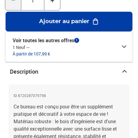
pour un montage facile. Couleur : chêne sonomaMatériau : bois
d'ingénierieDimensions : 100 x 50 x 75 cm (l x P x H)Legal
Documents:Vous trouverez ici plus de détails sur la façon
Ajouter au panier
d'empêcher vos meubles de basculer
Voir toutes les autres offres
1
1 Neuf
—
À partir de 107,99 €
Description
ID 8720287079798
Ce bureau est conçu pour être un supplément
pratique et décoratif à votre espace de vie !
Matériau robuste : le bois d'ingénierie est d'une
qualité exceptionnelle avec une surface lisse et
présente également résistance, stabilité et