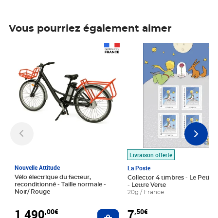
Vous pourriez également aimer
Prix 1 490,00€
Prix 7,50€
Livraison offerte
Nouvelle Attitude
La Poste
Vélo électrique du facteur,
Collector 4 timbres - Le Petit P
reconditionné - Taille normale -
- Lettre Verte
Noir/ Rouge
20g / France
1 490
7
,00€
,50€
Ajouter au panier