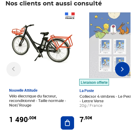
Nos clients ont aussi consulté
Prix 1 490,00€
Prix 7,50€
Livraison offerte
Nouvelle Attitude
La Poste
Vélo électrique du facteur,
Collector 4 timbres - Le Petit P
reconditionné - Taille normale -
- Lettre Verte
Noir/ Rouge
20g / France
1 490
7
,00€
,50€
Ajouter au panier