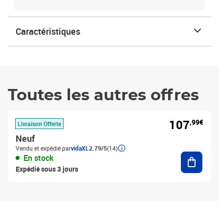
Caractéristiques
Toutes les autres offres
107
,99€
Livraison Offerte
Neuf
Vendu et expédié par
vidaXL
2.79/5
(14)
Ajouter
En stock
Expédié sous 3 jours