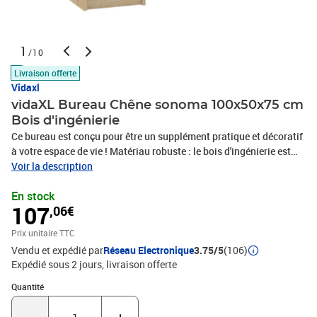
1
/10
Livraison offerte
Vidaxl
vidaXL Bureau Chêne sonoma 100x50x75 cm
Bois d'ingénierie
Ce bureau est conçu pour être un supplément pratique et décoratif
à votre espace de vie ! Matériau robuste : le bois d'ingénierie est
d'une qualité exceptionnelle avec une surface lisse et présente
Voir la description
également résistance, stabilité et résistance à l'humidité. Grand
En stock
espace de rangement : cette table d'ordinateur comprend une
107
,06€
fonction de rangement polyvalente avec un tiroir et des
compartiments, vous permettant de trier soigneusement vos livres
Prix unitaire TTC
et fichiers en différentes catégories, ce qui offre un bureau propre
Vendu et expédié par
Réseau Electronique
3.75/5
(106)
et en ordre. Design intemporel : le design minimaliste permet à
Expédié sous 2 jours
livraison offerte
l'armoire de bureau de s'intégrer facilement dans votre décor.
Avertissement :Afin d'éviter qu'il ne bascule, ce produit doit être
Quantité : 1
Quantité
utilisé avec le dispositif de fixation murale fourni. Remarque
:Chaque produit est livré avec un manuel de montage dans la boîte