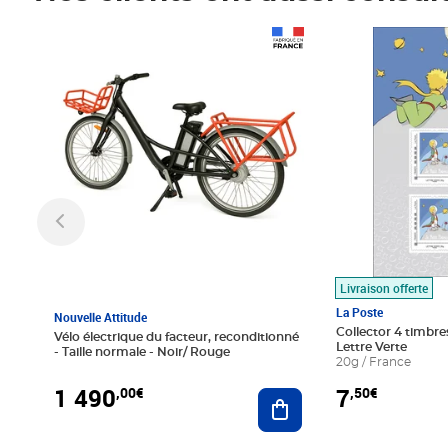
Prix 1 490,00€
Prix 7,50€
Livraison offerte
La Poste
Nouvelle Attitude
Collector 4 timbres
Vélo électrique du facteur, reconditionné
Lettre Verte
- Taille normale - Noir/ Rouge
20g / France
1 490
7
,00€
,50€
Ajouter au panier