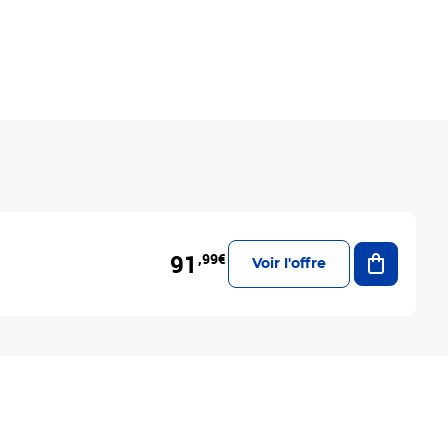
Ajouter a
91
,99€
Voir l'offre