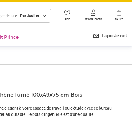
er de site :
Particulier
AIDE
SE CONNECTER
PANIER
Laposte.net
it Prince
Prix 91,99€
Chêne fumé 100x49x75 cm Bois
e élégant à votre espace de travail ou d'étude avec ce bureau
riau durable : le bois d'ingénierie est d'une qualité
surface lisse et présente également résistance, stabilité et
Grand espace de rangement : avec 1 tiroir et 1 armoire, ce