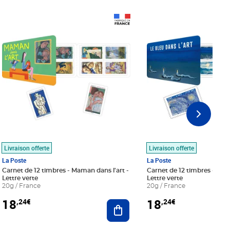
Prix 18,24€
Prix 18,24€
Livraison offerte
Livraison offerte
La Poste
La Poste
Carnet de 12 timbres - Maman dans l'art -
Carnet de 12 timbres - Le bl
Lettre verte
Lettre verte
20g / France
20g / France
18
18
,24€
,24€
r au panier
Ajouter au panier