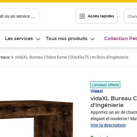
t ou un service ....
Chang
Accès rapides
Les services
Tous nos produits
Collection Pet
reaux
vidaXL Bureau Chêne fumé 100x49x75 cm Bois d'ingénierie
Prix 90,42€
Livraison offerte
Vidaxl
vidaXL Bureau 
d'ingénierie
Apportez un air de charm
élégant et moderne ! Maté
exceptionnelle avec une 
Voir la description
résistance à l'humidité.