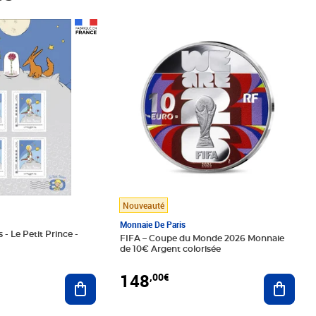
Prix 148,00€
Nouveauté
Monnaie De Paris
 - Le Petit Prince -
FIFA – Coupe du Monde 2026 Monnaie
de 10€ Argent colorisée
148
,00€
Ajouter au panier
Ajoute