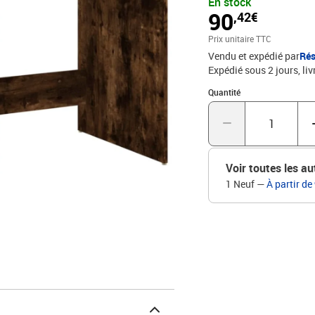
En stock
bureau offre un grand e
90
,42€
bien organisés et à porté
poussière en les cachant 
Prix unitaire TTC
d'éviter qu'il ne bascule,
Vendu et expédié par
Rés
fourni. Remarque :Chaqu
Expédié sous 2 jours
liv
pour un montage facile.
: 100 x 49 x 75 cm (l x 
Quantité : 1
Quantité
façon d'empêcher vos m
Voir toutes les au
1 Neuf
—
À partir de