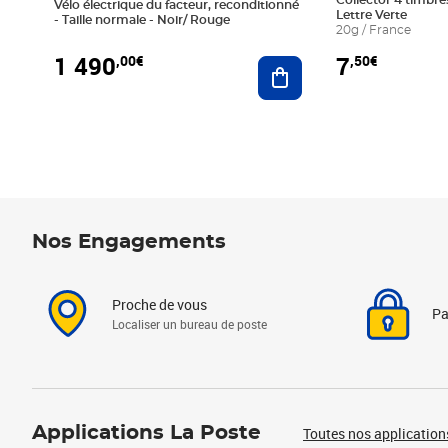
Collector 4 timbres
Vélo électrique du facteur, reconditionné
Lettre Verte
- Taille normale - Noir/ Rouge
20g / France
1 490
7
,00€
,50€
Ajouter au panier
Nos Engagements
Proche de vous
Pa
Localiser un bureau de poste
Applications La Poste
Toutes nos application