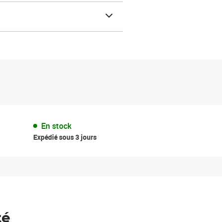
En stock
Expédié sous 3 jours
té