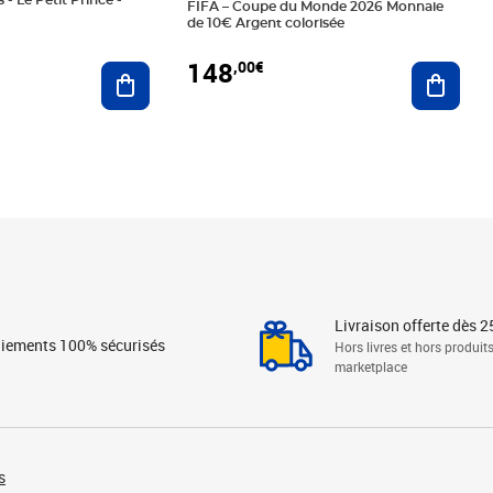
 - Le Petit Prince -
FIFA – Coupe du Monde 2026 Monnaie
de 10€ Argent colorisée
148
,00€
Ajouter au panier
Ajoute
Livraison offerte dès 2
iements 100% sécurisés
Hors livres et hors produit
marketplace
s