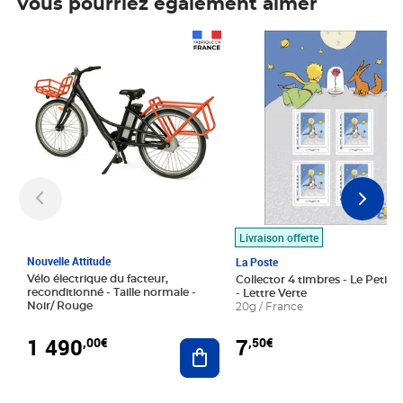
Vous pourriez également aimer
Prix 1 490,00€
Prix 7,50€
Livraison offerte
Nouvelle Attitude
La Poste
Vélo électrique du facteur,
Collector 4 timbres - Le Petit P
reconditionné - Taille normale -
- Lettre Verte
Noir/ Rouge
20g / France
1 490
7
,00€
,50€
Ajouter au panier