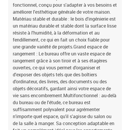
fonctionnel, conçu pour s'adapter à vos besoins et
idéal pour les appartements et les bureaux.Facile à entretenir :
grâce à sa surface lisse, le bureau se nettoie facilement à l'aide
améliorer l'esthétique générale de votre maison.
d'un chiffon humide et nécessite peu d'entretien. Attention :Pour
Matériau stable et durable : le bois d'ingénierie est
éviter qu'il ne bascule, ce produit doit être utilisé avec le dispositif
un matériau durable et stable dont la surface lisse
de fixation murale fourni.Couleur : vieux boisMatériau : bois
résiste à l'humidité, à la déformation et au
d'ingénierieDimensions totales : 102 x 62 x 77,5 cm (l x P x
fendillement, ce qui en fait un choix fiable pour
H)Capacité de poids totale : 60 kgCapacité de charge de l'étagère :
une grande variété de projets.Grand espace de
20 kgCapacité de poids du tiroir : 5 kgAssemblage requis : oui
rangement : Le bureau offre un vaste espace de
rangement grâce à son tiroir et à ses étagères
ouvertes, ce qui vous permet d'organiser et
d'exposer des objets tels que des boîtiers
d'ordinateur, des livres, des documents ou des
objets décoratifs, gardant ainsi votre espace de
vie sans encombrement.Multifonctionnel : au-delà
du bureau ou de l'étude, ce bureau est
suffisamment polyvalent pour agrémenter
n'importe quel espace, qu'il s'agisse du salon ou
de la salle à manger. Sa conception adaptable en