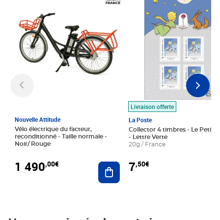
Livraison offerte
Nouvelle Attitude
La Poste
Vélo électrique du facteur,
Collector 4 timbres - Le Petit P
reconditionné - Taille normale -
- Lettre Verte
Noir/ Rouge
20g / France
1 490
7
,00€
,50€
Ajouter au panier