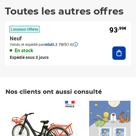
Toutes les autres offres
93
,99€
Livraison Offerte
Neuf
Vendu et expédié par
vidaXL
2.79/5
(14)
Ajouter
En stock
Expédié sous 3 jours
Nos clients ont aussi consulté
Prix 1 490,00€
Prix 7,50€