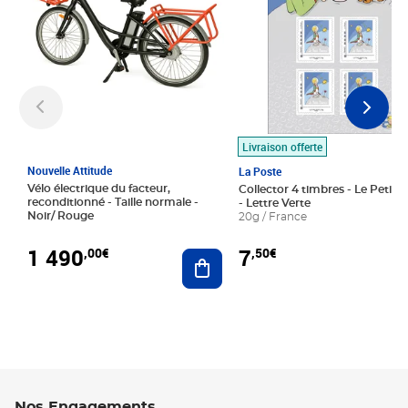
Livraison offerte
Nouvelle Attitude
La Poste
Vélo électrique du facteur,
Collector 4 timbres - Le Petit P
reconditionné - Taille normale -
- Lettre Verte
Noir/ Rouge
20g / France
1 490
7
,00€
,50€
Ajouter au panier
Nos Engagements