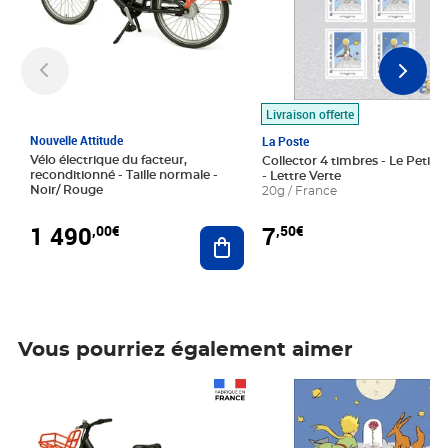
Livraison offerte
Nouvelle Attitude
La Poste
Vélo électrique du facteur,
Collector 4 timbres - Le Petit P
reconditionné - Taille normale -
- Lettre Verte
Noir/ Rouge
20g / France
1 490
7
,00€
,50€
Ajouter au panier
Vous pourriez également aimer
Prix 1 490,00€
Prix 7,50€