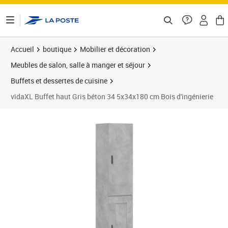
ontenu de la page
Accueil
boutique
Mobilier et décoration
Meubles de salon, salle à manger et séjour
Buffets et dessertes de cuisine
vidaXL Buffet haut Gris béton 34 5x34x180 cm Bois d'ingénierie
Prix barré 105,99 €
Prix 93,10€
Prix 9