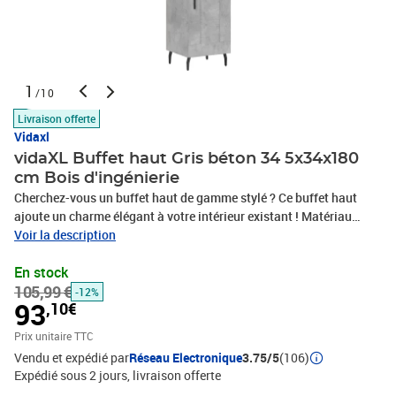
1
/10
Livraison offerte
Vidaxl
vidaXL Buffet haut Gris béton 34 5x34x180
cm Bois d'ingénierie
Cherchez-vous un buffet haut de gamme stylé ? Ce buffet haut
ajoute un charme élégant à votre intérieur existant ! Matériau
durable : le bois d'ingénierie est d'une qualité exceptionnelle avec
Voir la description
une surface lisse et présente également résistance, stabilité et
En stock
résistance à l'humidité.Grand espace de rangement : l'armoire
105,99 €
offre un grand espace de rangement pour garder vos différents
-12%
93
,10€
articles essentiels quotidiens bien organisés et facilement
accessibles.Portes pratiques : gardez votre espace sans
Prix unitaire TTC
encombrement en cachant de petits articles essentiels derrière les
Vendu et expédié par
Réseau Electronique
3.75/5
(106)
portes de l'armoire de rangement.Pieds en métal : les pieds en
Expédié sous 2 jours
livraison offerte
métal ajoutent un style calme à votre intérieur tout en assurant la