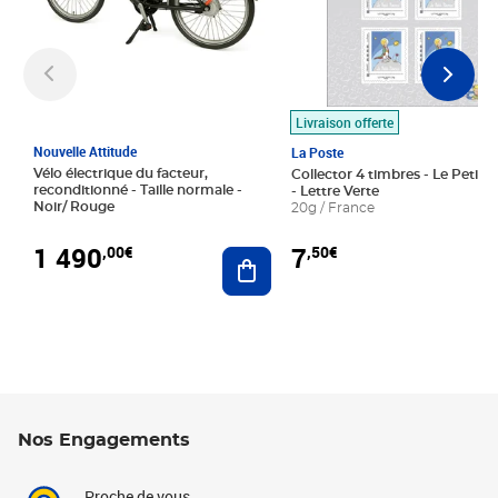
Livraison offerte
Nouvelle Attitude
La Poste
Vélo électrique du facteur,
Collector 4 timbres - Le Petit P
reconditionné - Taille normale -
- Lettre Verte
Noir/ Rouge
20g / France
1 490
7
,00€
,50€
Ajouter au panier
Nos Engagements
Proche de vous