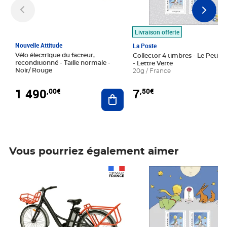
Livraison offerte
Nouvelle Attitude
La Poste
Vélo électrique du facteur,
Collector 4 timbres - Le Petit P
reconditionné - Taille normale -
- Lettre Verte
Noir/ Rouge
20g / France
1 490
7
,00€
,50€
Ajouter au panier
Vous pourriez également aimer
Prix 1 490,00€
Prix 7,50€