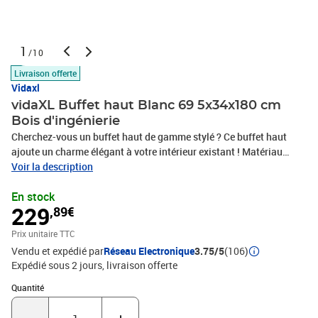
1
/10
Livraison offerte
Vidaxl
vidaXL Buffet haut Blanc 69 5x34x180 cm
Bois d'ingénierie
Cherchez-vous un buffet haut de gamme stylé ? Ce buffet haut
ajoute un charme élégant à votre intérieur existant ! Matériau
durable : le bois d'ingénierie est d'une qualité exceptionnelle avec
Voir la description
une surface lisse et présente également résistance, stabilité et
En stock
résistance à l'humidité.Grand espace de rangement : l'armoire
229
,89€
offre un grand espace de rangement pour garder vos différents
articles essentiels quotidiens bien organisés et facilement
Prix unitaire TTC
accessibles.Porte pratique : gardez votre espace sans
Vendu et expédié par
Réseau Electronique
3.75/5
(106)
encombrement en cachant de petits articles essentiels derrière la
Expédié sous 2 jours
livraison offerte
porte de l'armoire de rangement.Pieds en métal : les pieds en métal
ajoutent un style calme à votre intérieur tout en assurant la
Quantité : 1
Quantité
stabilité. Attention :Pour éviter qu'il ne soit renversé, ce produit
doit être utilisé avec le dispositif de fixation au mur fourni. Bon à