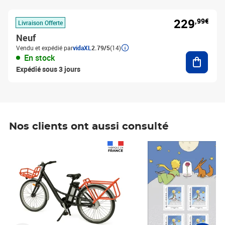
229
,99€
Livraison Offerte
Neuf
Vendu et expédié par
vidaXL
2.79/5
(14)
Ajouter
En stock
Expédié sous 3 jours
Nos clients ont aussi consulté
Prix 1 490,00€
Prix 7,50€