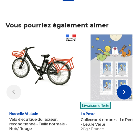
Vous pourriez également aimer
Prix 1 490,00€
Prix 7,50€
Livraison offerte
Nouvelle Attitude
La Poste
Vélo électrique du facteur,
Collector 4 timbres - Le Petit P
reconditionné - Taille normale -
- Lettre Verte
Noir/ Rouge
20g / France