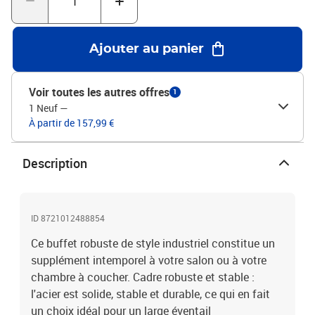
être utilisé avec le dispositif de fixation murale fourni.Couleur :
blancMatériau : bois de manguier massif, acierDimensions : 60 x
34 x 75 cm (L x l x H)Avec 3 tiroirsAssemblage requis : ouiLegal
Ajouter au panier
Documents:Vous trouverez ici plus de détails sur la façon
d'empêcher vos meubles de basculer
Voir toutes les autres offres
1
1 Neuf
—
À partir de 157,99 €
Description
ID 8721012488854
Ce buffet robuste de style industriel constitue un
supplément intemporel à votre salon ou à votre
chambre à coucher. Cadre robuste et stable :
l'acier est solide, stable et durable, ce qui en fait
un choix idéal pour un large éventail