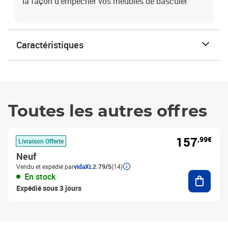
la façon d'empêcher vos meubles de basculer
Caractéristiques
Toutes les autres offres
157
,99€
Livraison Offerte
Neuf
Vendu et expédié par
vidaXL
2.79/5
(14)
Ajouter
En stock
Expédié sous 3 jours