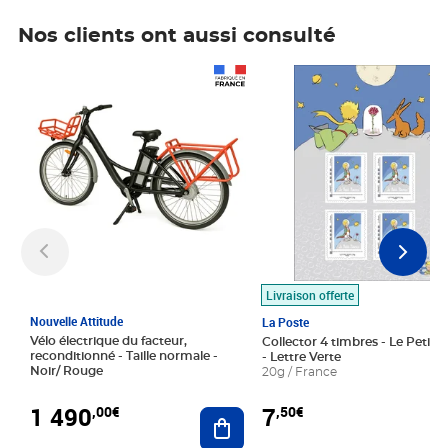
Nos clients ont aussi consulté
Prix 1 490,00€
Prix 7,50€
Livraison offerte
Nouvelle Attitude
La Poste
Vélo électrique du facteur,
Collector 4 timbres - Le Petit P
reconditionné - Taille normale -
- Lettre Verte
Noir/ Rouge
20g / France
1 490
7
,00€
,50€
Ajouter au panier