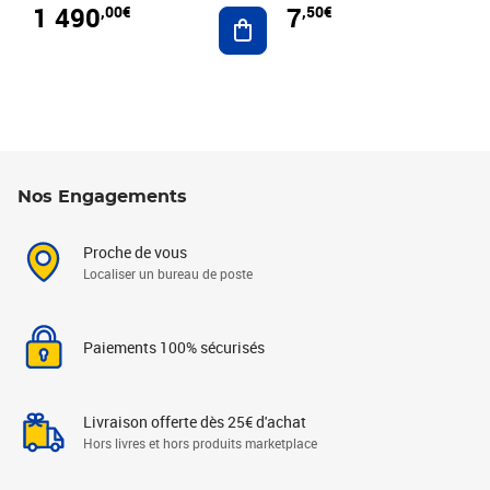
1 490
7
,00€
,50€
Ajouter au panier
Nos Engagements
Proche de vous
Localiser un bureau de poste
Paiements 100% sécurisés
Livraison offerte dès 25€ d'achat
Hors livres et hors produits marketplace