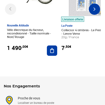
Livraison offerte
Nouvelle Attitude
La Poste
Vélo électrique du facteur,
Collector 4 timbres - Le Petit P
reconditionné - Taille normale -
- Lettre Verte
Noir/ Rouge
20g / France
1 490
7
,00€
,50€
Ajouter au panier
Nos Engagements
Proche de vous
Localiser un bureau de poste