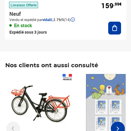
159
,99€
Livraison Offerte
Neuf
Vendu et expédié par
vidaXL
2.79/5
(14)
Ajouter
En stock
Expédié sous 3 jours
Nos clients ont aussi consulté
Prix 1 490,00€
Prix 7,50€