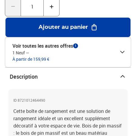
collations, des boissons, des vases, des bols de fruits ou d’autres
objets décoratifs. Cette boîte de rangement peut également être
utilisée comme table basse, bout de canapé, table d’appoint,
etc.Poignées en métal : le coffre à jouets est livré avec des
Ajouter au panier
poignées en métal qui facilitent l'ouverture et la fermeture des
tiroirs tout en ajoutant à la beauté supplémentaire.Matériau : bois
de pin massif avec une finition à la cire de miel, bois d'ingénierie,
Voir toutes les autres offres
1
métalDimensions : 90 x 78 x 45 cm (l x P x H)Capacité de poids
1 Neuf
—
maximale : 140 kgNom de l'assortiment : CoronaAssemblage
À partir de 159,99 €
requis : oui
Description
ID 8721012464490
Cette boîte de rangement est une solution de
rangement idéale et un excellent supplément
décoratif à votre espace de vie. Bois de pin massif
: le bois de pin massif est un beau matériau