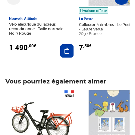
Livraison offerte
Nouvelle Attitude
La Poste
Vélo électrique du facteur,
Collector 4 timbres - Le Petit P
reconditionné - Taille normale -
- Lettre Verte
Noir/ Rouge
20g / France
1 490
7
,00€
,50€
Ajouter au panier
Vous pourriez également aimer
Prix 1 490,00€
Prix 7,50€