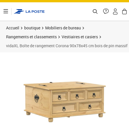
ontenu de la page
Accueil
boutique
Mobiliers de bureau
Rangements et classements
Vestiaires et casiers
vidaXL Boîte de rangement Corona 90x78x45 cm bois de pin massif
Prix barré 192,99 €
Prix 157,39€
Prix 1