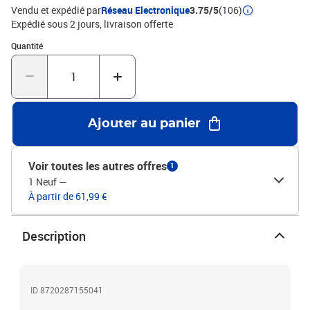
noirMatériau : similicuir (75 % chlorure de polyvinyle, 5 % coton, 20
Vendu et expédié par
Réseau Electronique
3.75/5
(106)
% polyester), contreplaquéMatériau de remplissage :
Expédié sous 2 jours
livraison offerte
mousseDimensions : 100 x 30 x 30 cm (l x P x H)
Quantité : 1
Quantité
Ajouter au panier
Voir toutes les autres offres
1
1 Neuf
—
À partir de 61,99 €
Description
ID 8720287155041