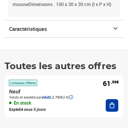
mousseDimensions : 100 x 30 x 30 cm (l x P x H)
Caractéristiques
Toutes les autres offres
61
,99€
Livraison Offerte
Neuf
Vendu et expédié par
vidaXL
2.79/5
(14)
Ajouter
En stock
Expédié sous 3 jours