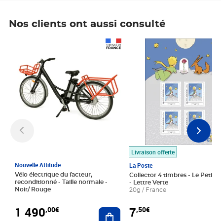
Nos clients ont aussi consulté
Prix 1 490,00€
Prix 7,50€
Livraison offerte
Nouvelle Attitude
La Poste
Vélo électrique du facteur,
Collector 4 timbres - Le Petit P
reconditionné - Taille normale -
- Lettre Verte
Noir/ Rouge
20g / France
1 490
7
,00€
,50€
Ajouter au panier