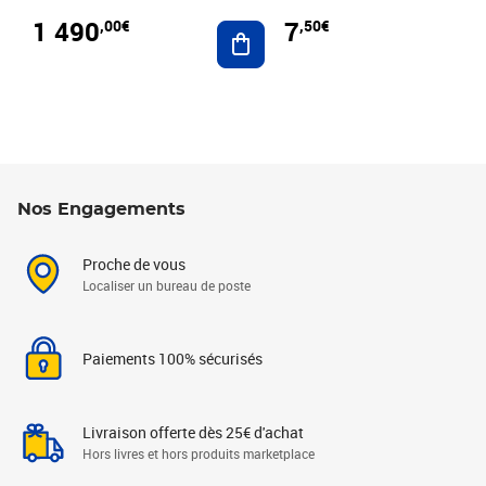
1 490
7
,00€
,50€
Ajouter au panier
Nos Engagements
Proche de vous
Localiser un bureau de poste
Paiements 100% sécurisés
Livraison offerte dès 25€ d'achat
Hors livres et hors produits marketplace