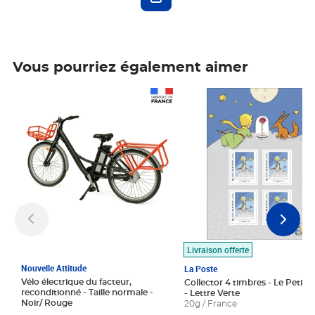
Vous pourriez également aimer
Prix 1 490,00€
Prix 7,50€
Livraison offerte
Nouvelle Attitude
La Poste
Vélo électrique du facteur,
Collector 4 timbres - Le Petit P
reconditionné - Taille normale -
- Lettre Verte
Noir/ Rouge
20g / France