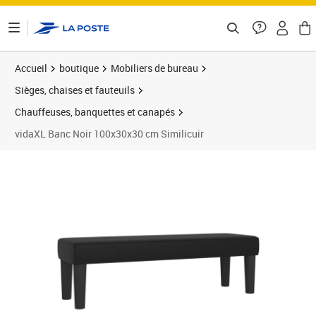
ontenu de la page
Accueil
boutique
Mobiliers de bureau
Sièges, chaises et fauteuils
Chauffeuses, banquettes et canapés
vidaXL Banc Noir 100x30x30 cm Similicuir
Prix 61,89€
Prix 6