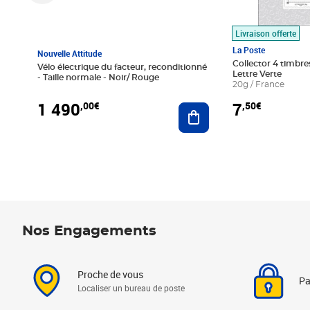
Livraison offerte
La Poste
Nouvelle Attitude
Collector 4 timbres
Vélo électrique du facteur, reconditionné
Lettre Verte
- Taille normale - Noir/ Rouge
20g / France
1 490
7
,00€
,50€
Ajouter au panier
Nos Engagements
Proche de vous
Pa
Localiser un bureau de poste