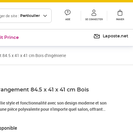
er de site :
Particulier
AIDE
SE CONNECTER
PANIER
Laposte.net
it Prince
84.5 x 41 x 41 cm Bois d'ingénierie
rangement 84.5 x 41 x 41 cm Bois
ie style et fonctionnalité avec son design moderne et son
t une pièce polyvalente pour n'importe quel salon, offrant
ce de rangement supplémentaire caché sous un extérieur
ie. Sa forme rectangulaire élégante apporte une ambiance
sponible
t adaptée aux intérieurs minimalistes. Son efficacité réside