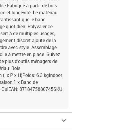
ble Fabriqué à partir de bois
nce et longévité. Le matériau
arantissant que le banc
e quotidien. Polyvalence
 sert à de multiples usages,
gement discret ajoute de la
ordre avec style. Assemblage
ile à mettre en place. Suivez
 de plus d'outils ménagers de
riau: Bois
 (l x P x H)Poids: 6.3 kgIndoor
vraison:1 x Banc de
s: OuiEAN: 8718475880745SKU: