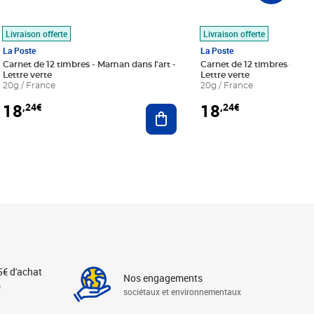
Livraison offerte
Livraison offerte
La Poste
La Poste
Carnet de 12 timbres - Maman dans l'art -
Carnet de 12 timbres - Le bl
Lettre verte
Lettre verte
20g / France
20g / France
18
18
,24€
,24€
r au panier
Ajouter au panier
5€ d'achat
Nos engagements
s
sociétaux et environnementaux