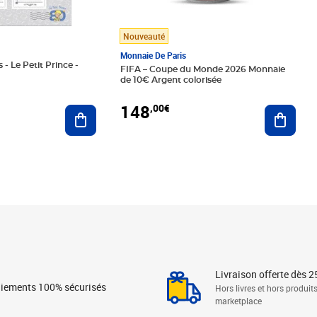
Nouveauté
Monnaie De Paris
 - Le Petit Prince -
FIFA – Coupe du Monde 2026 Monnaie
de 10€ Argent colorisée
148
,00€
Ajouter au panier
Ajoute
Livraison offerte dès 2
iements 100% sécurisés
Hors livres et hors produit
marketplace