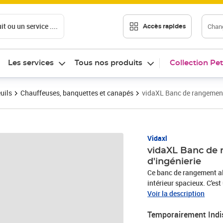
t ou un service ....
Chang
Accès rapides
Les services
Tous nos produits
Collection Pet
uils
Chauffeuses, banquettes et canapés
vidaXL Banc de rangement 
Vidaxl
vidaXL Banc de 
d'ingénierie
Ce banc de rangement all
intérieur spacieux. C'es
commodité avec un espa
Voir la description
lisse en bois d'ingénier
Temporairement Indi
contemporaine, la rendan