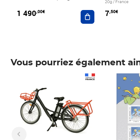
20g / France
1 490
7
,00€
,50€
Ajouter au panier
Vous pourriez également ai
Prix 1 490,00€
Prix 7,50€