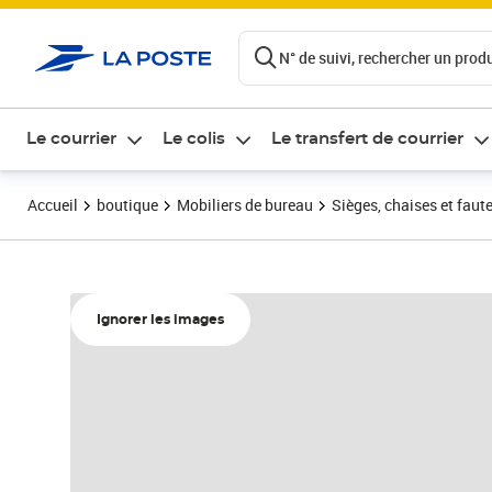
ontenu de la page
N° de suivi, rechercher un produi
Le courrier
Le colis
Le transfert de courrier
Accueil
boutique
Mobiliers de bureau
Sièges, chaises et faute
Ignorer les images