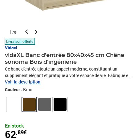
1
/9
Livraison offerte
Vidaxl
vidaXL Banc d'entrée 80x40x45 cm Chêne
sonoma Bois d'ingénierie
Ce banc d’entrée ajoute un aspect moderne, constituant un
supplément élégant et pratique à votre espace de vie. Fabriqué en
bois d'ingénierie de qualité, ce banc de rangement est durable et
Voir la description
facile à nettoyer avec un chiffon humide. Avec un tiroir coulissant
Couleur :
Brun
facile, il offre un espace suffisant pour ranger vos vêtements,
livres, chaussures ou vos affaires personnelles. C’est une aide
parfaite pour garder votre couloir, espace d’entrée ou d’autres
zones de vie bien rangés et sans encombrement.Couleur : chêne
sonomaMatériau : bois d'ingénierieDimensions : 80 x 40 x 45 cm (L
En stock
x l x H)L'assemblage est requis
62
,89€