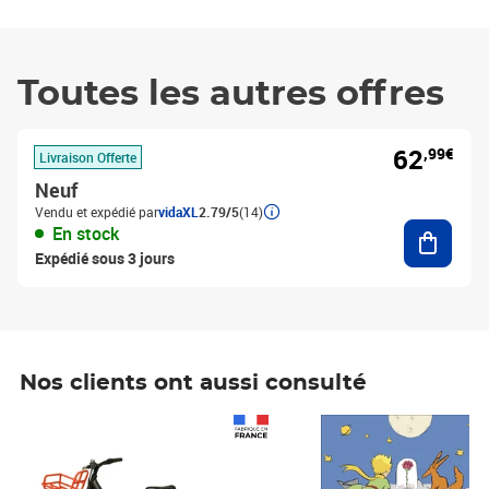
Toutes les autres offres
62
,99€
Livraison Offerte
Neuf
Vendu et expédié par
vidaXL
2.79/5
(14)
Ajouter
En stock
Expédié sous 3 jours
Nos clients ont aussi consulté
Prix 1 490,00€
Prix 7,50€