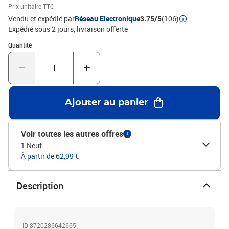
Prix unitaire TTC
Vendu et expédié par
Réseau Electronique
3.75/5
(106)
Expédié sous 2 jours
livraison offerte
Quantité : 1
Quantité
Ajouter au panier
Voir toutes les autres offres
1
1 Neuf
—
À partir de 62,99 €
Description
ID 8720286642665