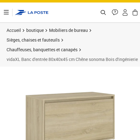
ontenu de la page
Accueil
boutique
Mobiliers de bureau
Sièges, chaises et fauteuils
Chauffeuses, banquettes et canapés
vidaXL Banc d'entrée 80x40x45 cm Chêne sonoma Bois d'ingénierie
Prix 62,89€
Prix 6