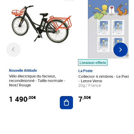
Livraison offerte
Nouvelle Attitude
La Poste
Vélo électrique du facteur,
Collector 4 timbres - Le Petit P
reconditionné - Taille normale -
- Lettre Verte
Noir/ Rouge
20g / France
1 490
7
,00€
,50€
Ajouter au panier