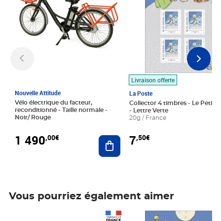
Livraison offerte
Nouvelle Attitude
La Poste
Vélo électrique du facteur,
Collector 4 timbres - Le Petit P
reconditionné - Taille normale -
- Lettre Verte
Noir/ Rouge
20g / France
1 490
7
,00€
,50€
Ajouter au panier
Vous pourriez également aimer
Prix 1 490,00€
Prix 7,50€