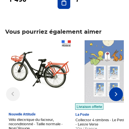
Vous pourriez également aimer
Prix 1 490,00€
Prix 7,50€
Livraison offerte
Nouvelle Attitude
La Poste
Vélo électrique du facteur,
Collector 4 timbres - Le Petit P
reconditionné - Taille normale -
- Lettre Verte
Noir/ Rouge
20g / France