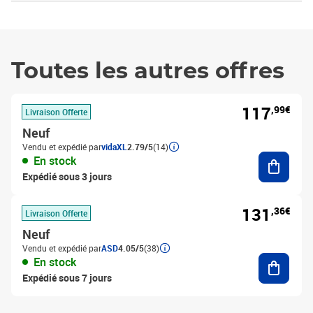
Toutes les autres offres
117
,99€
Livraison Offerte
Neuf
Vendu et expédié par
vidaXL
2.79/5
(14)
Ajouter
En stock
Expédié sous 3 jours
131
,36€
Livraison Offerte
Neuf
Vendu et expédié par
ASD
4.05/5
(38)
Ajouter
En stock
Expédié sous 7 jours