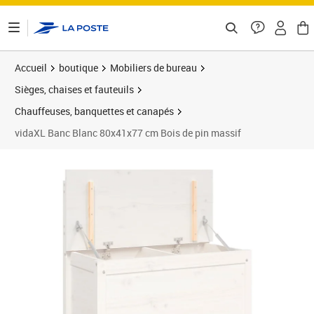
ontenu de la page
Accueil
boutique
Mobiliers de bureau
Sièges, chaises et fauteuils
Chauffeuses, banquettes et canapés
vidaXL Banc Blanc 80x41x77 cm Bois de pin massif
Prix barré 128,99 €
Prix 117,89€
Prix 1
Prix 1