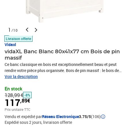
1
/10
Livraison offerte
Vidaxl
vidaXL Banc Blanc 80x41x77 cm Bois de pin
massif
Ce banc classique en bois est exceptionnellement beau et peut
rendre votre pièce plus organisée. Bois de pin massif : le bois de
pin massif est un matériau naturel magnifique. Le bois de pin a un
Voir la description
grain droit et les nœuds donnent au matériau son aspect
En stock
caractéristique et rustique.Grand espace de rangement : le banc de
128,99 €
rangement offre un grand espace de rangement pour que vous
-8%
117
,89€
puissiez ranger soigneusement divers articles.Dossier pratique : le
banc est conçu avec un dossier afin que vous puissiez détendre
Prix unitaire TTC
votre corps selon votre confort.Cadre robuste et stable : le cadre
Vendu et expédié par
Réseau Electronique
3.75/5
(106)
en bois assure robustesse et stabilité. Remarque :Chaque produit
Expédié sous 2 jours
livraison offerte
est livré avec un manuel de montage dans la boîte pour un