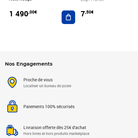
1 490
7
,00€
,50€
Ajouter au panier
Nos Engagements
Proche de vous
Localiser un bureau de poste
Paiements 100% sécurisés
Livraison offerte dès 25€ d'achat
Hors livres et hors produits marketplace