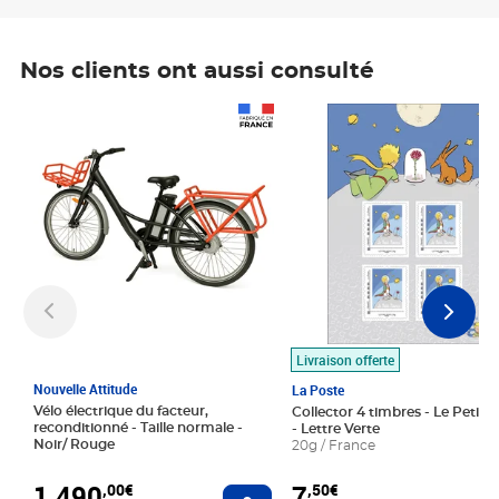
Nos clients ont aussi consulté
Prix 1 490,00€
Prix 7,50€
Livraison offerte
Nouvelle Attitude
La Poste
Vélo électrique du facteur,
Collector 4 timbres - Le Petit P
reconditionné - Taille normale -
- Lettre Verte
Noir/ Rouge
20g / France
1 490
7
,00€
,50€
Ajouter au panier