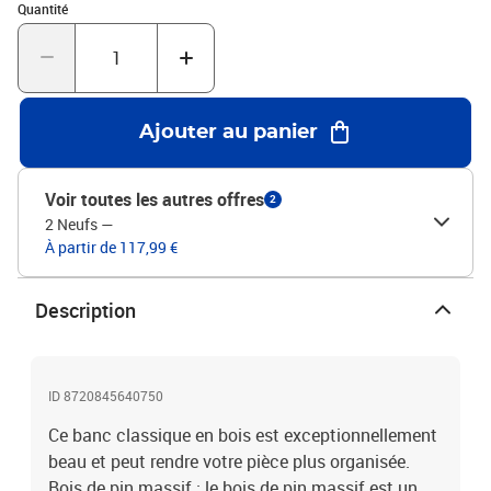
Quantité : 1
montage facile.Couleur : blancMatériau : bois de pin
Quantité
massifDimensions : 80 x 41 x 77 cm (l x P x H)
Ajouter au panier
Voir toutes les autres offres
2
2 Neufs
—
À partir de 117,99 €
Description
ID 8720845640750
Ce banc classique en bois est exceptionnellement
beau et peut rendre votre pièce plus organisée.
Bois de pin massif : le bois de pin massif est un