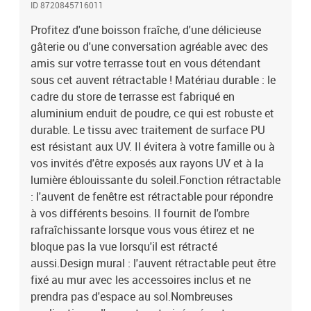
ID 8720845716011
votre maison ou environnement commercial. Il convient à une
variété d'endroits, tels que les balcons, les patios, les cours, les
Profitez d'une boisson fraîche, d'une délicieuse
restaurants, les cafés, les magasins, et plus encore.Auvent
gâterie ou d'une conversation agréable avec des
:Couleur : orange et marronMatériau : tissu (100 % polyester) avec
amis sur votre terrasse tout en vous détendant
un revêtement de PUDimensions : 3 x 2,5 m (L x l)Cadre :Couleur :
sous cet auvent rétractable ! Matériau durable : le
blancMatériau : aluminium enduit de poudreTension : 230 V, 50/60
cadre du store de terrasse est fabriqué en
HzPuissance : 226 WCouple : 40 NmVitesse : 13
aluminium enduit de poudre, ce qui est robuste et
tr/minL'assemblage est requisLa livraison contient :1 x auvent
durable. Le tissu avec traitement de surface PU
rétractable1 x télécommande
est résistant aux UV. Il évitera à votre famille ou à
vos invités d'être exposés aux rayons UV et à la
lumière éblouissante du soleil.Fonction rétractable
: l'auvent de fenêtre est rétractable pour répondre
à vos différents besoins. Il fournit de l'ombre
rafraîchissante lorsque vous vous étirez et ne
bloque pas la vue lorsqu'il est rétracté
aussi.Design mural : l'auvent rétractable peut être
fixé au mur avec les accessoires inclus et ne
prendra pas d'espace au sol.Nombreuses