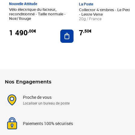
Nouvelle Attitude
La Poste
Vélo électrique du facteur,
Collector 4 timbres - Le Petit P
reconditionné - Taille normale -
- Lettre Verte
Noir/ Rouge
20g / France
1 490
7
,00€
,50€
Ajouter au panier
Nos Engagements
Proche de vous
Localiser un bureau de poste
Paiements 100% sécurisés