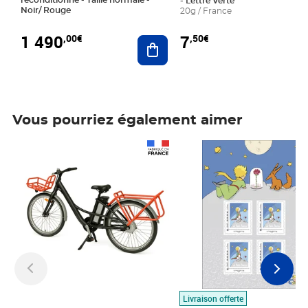
- Lettre Verte
Noir/ Rouge
20g / France
1 490
7
,00€
,50€
Ajouter au panier
Vous pourriez également aimer
Prix 1 490,00€
Prix 7,50€
Livraison offerte