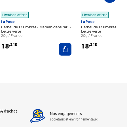
Livraison offerte
Livraison offerte
La Poste
La Poste
Carnet de 12 timbres - Maman dans l'art -
Carnet de 12 timbres - Le bl
Lettre verte
Lettre verte
20g / France
20g / France
18
18
,24€
,24€
r au panier
Ajouter au panier
5€ d'achat
Nos engagements
s
sociétaux et environnementaux