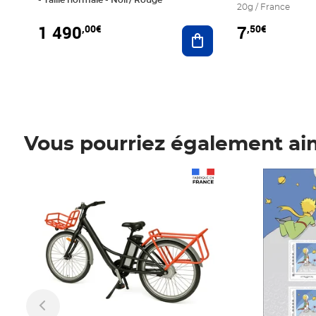
20g / France
1 490
7
,00€
,50€
Ajouter au panier
Vous pourriez également ai
Prix 1 490,00€
Prix 7,50€