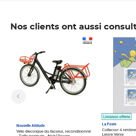
Nos clients ont aussi consul
Prix 1 490,00€
Prix 7,50€
Livraison offerte
La Poste
Nouvelle Attitude
Collector 4 timbres
Vélo électrique du facteur, reconditionné
Lettre Verte
- Taille normale - Noir/ Rouge