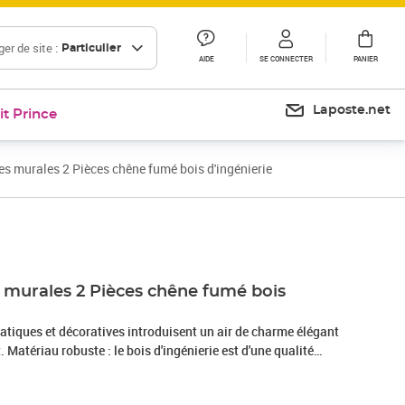
er de site :
Particulier
AIDE
SE CONNECTER
PANIER
Laposte.net
it Prince
s murales 2 Pièces chêne fumé bois d'ingénierie
Prix 128,99€
 murales 2 Pièces chêne fumé bois
atiques et décoratives introduisent un air de charme élégant
t. Matériau robuste : le bois d'ingénierie est d'une qualité
surface lisse et présente également résistance, stabilité et
.Grand espace de rangement : l'armoire de rangement offre un