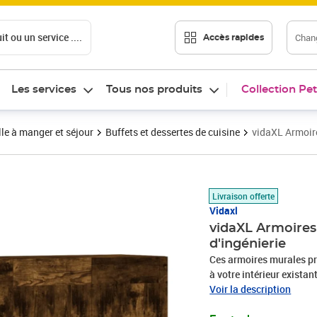
t ou un service ....
Chang
Accès rapides
Les services
Tous nos produits
Collection Pet
le à manger et séjour
Buffets et dessertes de cuisine
vidaXL Armoire
Prix barré 152,99 €
Prix 128,89€
Livraison offerte
Vidaxl
vidaXL Armoires
d'ingénierie
Ces armoires murales pr
à votre intérieur existan
exceptionnelle avec une 
Voir la description
résistance à l'humidité