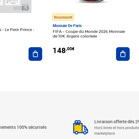
Nouveauté
Monnaie De Paris
 - Le Petit Prince -
FIFA – Coupe du Monde 2026 Monnaie
de 10€ Argent colorisée
148
,00€
Ajouter au panier
Ajoute
Livraison offerte dès 2
iements 100% sécurisés
Hors livres et hors produit
marketplace