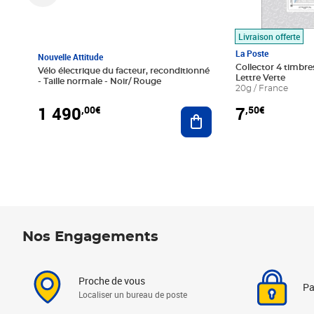
Livraison offerte
La Poste
Nouvelle Attitude
Collector 4 timbres
Vélo électrique du facteur, reconditionné
Lettre Verte
- Taille normale - Noir/ Rouge
20g / France
1 490
7
,00€
,50€
Ajouter au panier
Nos Engagements
Proche de vous
Pa
Localiser un bureau de poste