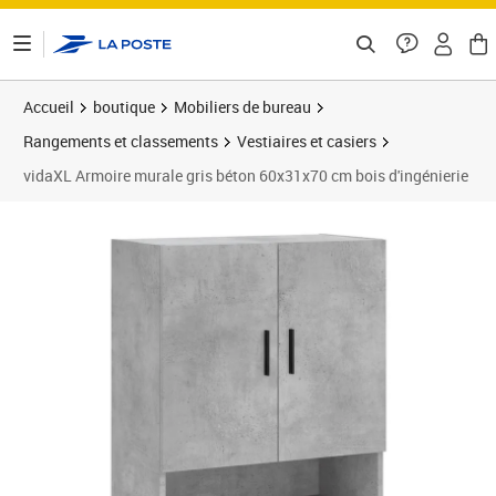
ontenu de la page
Accueil
boutique
Mobiliers de bureau
Rangements et classements
Vestiaires et casiers
vidaXL Armoire murale gris béton 60x31x70 cm bois d'ingénierie
Prix 86,89€
Prix 8
Prix 1