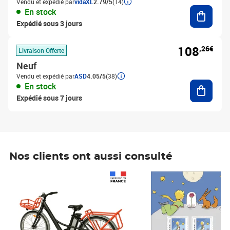
Vendu et expédié par
vidaXL
2.79/5
(14)
Ajouter
En stock
Expédié sous 3 jours
108
,26€
Livraison Offerte
Neuf
Vendu et expédié par
ASD
4.05/5
(38)
Ajouter
En stock
Expédié sous 7 jours
Nos clients ont aussi consulté
Prix 1 490,00€
Prix 7,50€