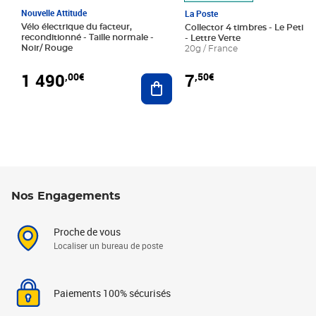
Nouvelle Attitude
La Poste
Vélo électrique du facteur,
Collector 4 timbres - Le Petit P
reconditionné - Taille normale -
- Lettre Verte
Noir/ Rouge
20g / France
1 490
7
,00€
,50€
Ajouter au panier
Nos Engagements
Proche de vous
Localiser un bureau de poste
Paiements 100% sécurisés