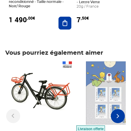
reconditionné - Taille normale -
- Lettre Verte
Noir/ Rouge
20g / France
1 490
7
,00€
,50€
Ajouter au panier
Vous pourriez également aimer
Prix 1 490,00€
Prix 7,50€
Livraison offerte