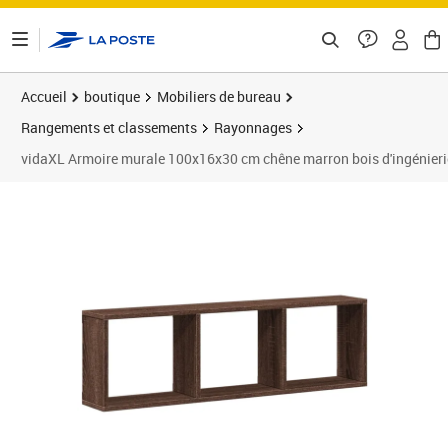
ontenu de la page
Accueil
boutique
Mobiliers de bureau
Rangements et classements
Rayonnages
vidaXL Armoire murale 100x16x30 cm chêne marron bois d'ingénieri
Prix 37,89€
Prix 3