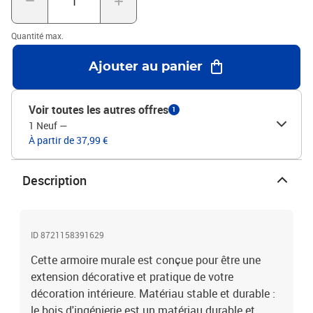
nécessite moins d'entretien. Bon à savoir :Les vis et les chevilles
pour l'intérieur du mur ne sont pas incluses. Nous vous conseillons
Quantité max.
de trouver et d'utiliser des vis et des chevilles adaptées
spécifiquement à vos murs. Si vous n'êtes pas sûr, vous pouvez
Ajouter au panier
consulter un professionnel. Veuillez lire et suivre chaque étape des
instructions.Couleur : chêne marronMatériau : bois
d'ingénierieDimensions : 100 x 16 x 30 cm (l x P x H)Assemblage
Voir toutes les autres offres
1
requis : oui
1 Neuf
—
À partir de 37,99 €
Description
ID 8721158391629
Cette armoire murale est conçue pour être une
extension décorative et pratique de votre
décoration intérieure. Matériau stable et durable :
le bois d'ingénierie est un matériau durable et