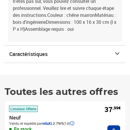
n'êtes pas sûr, vous pouvez consulter un
professionnel. Veuillez lire et suivre chaque étape
des instructions.Couleur : chêne marronMatériau :
bois d'ingénierieDimensions : 100 x 16 x 30 cm (l x
P x H)Assemblage requis : oui
Caractéristiques
Toutes les autres offres
37
,99€
Livraison Offerte
Neuf
Vendu et expédié par
vidaXL
2.79/5
(14)
Ajouter
En stock