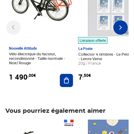
Livraison offerte
Nouvelle Attitude
La Poste
Vélo électrique du facteur,
Collector 4 timbres - Le Petit P
reconditionné - Taille normale -
- Lettre Verte
Noir/ Rouge
20g / France
1 490
7
,00€
,50€
Ajouter au panier
Vous pourriez également aimer
Prix 1 490,00€
Prix 7,50€