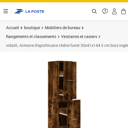
ontenu de la page
Accueil
boutique
Mobiliers de bureau
Rangements et classements
Vestiaires et casiers
vidaXL Armoire d'apothicaire chêne fumé 30x41x144 5 cm bois ingén
Prix 90,89€
Prix 9