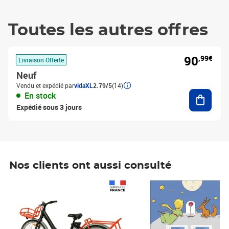
Toutes les autres offres
90
,99€
Livraison Offerte
Neuf
Vendu et expédié par
vidaXL
2.79/5
(14)
Ajouter
En stock
Expédié sous 3 jours
Nos clients ont aussi consulté
Prix 1 490,00€
Prix 7,50€