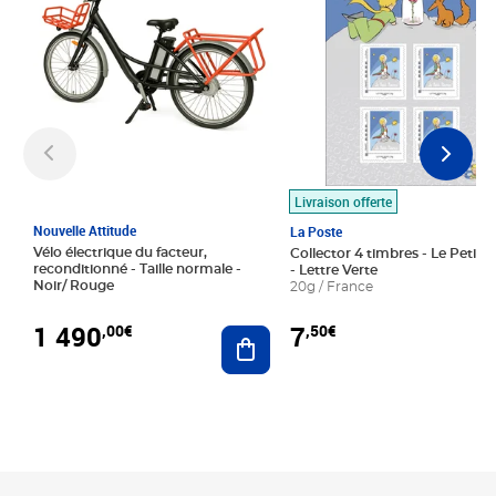
Livraison offerte
Nouvelle Attitude
La Poste
Vélo électrique du facteur,
Collector 4 timbres - Le Petit P
reconditionné - Taille normale -
- Lettre Verte
Noir/ Rouge
20g / France
1 490
7
,00€
,50€
Ajouter au panier