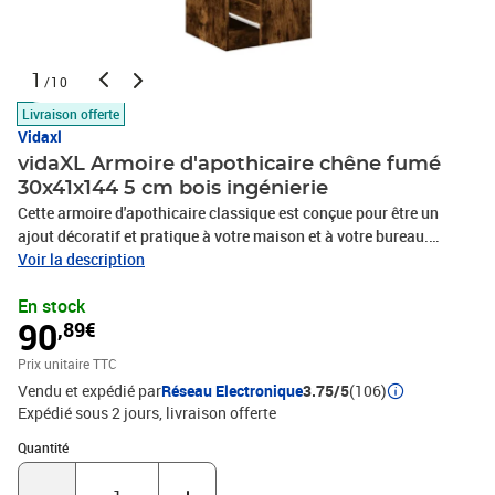
1
/10
Livraison offerte
Vidaxl
vidaXL Armoire d'apothicaire chêne fumé
30x41x144 5 cm bois ingénierie
Cette armoire d'apothicaire classique est conçue pour être un
ajout décoratif et pratique à votre maison et à votre bureau.
Matériau stable et durable : le bois d'ingénierie est un matériau
Voir la description
durable et stable dont la surface lisse résiste à l'humidité, à la
En stock
déformation et au fendillement, ce qui en fait un choix fiable pour
90
,89€
une grande variété de projets.Grand espace de rangement : le
coffre d'apothicaire offre un grand espace de rangement pour
Prix unitaire TTC
garder vos objets quotidiens bien organisés et les protéger de la
Vendu et expédié par
Réseau Electronique
3.75/5
(106)
poussière et de la saleté.Facile à utiliser : les meubles
Expédié sous 2 jours
livraison offerte
d'apothicaire sont dotés de glissières en métal de qualité et de
poignées élégantes, ce qui permet de les déplacer en douceur et
Quantité : 1
Quantité
d'accéder facilement aux objets qui y sont
rangés.Multifonctionnelle : cette armoire d'apothicaire peut être