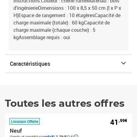
instructions.Couleur : chêne fuméMatériau : bois
d'ingénierieDimensions : 100 x 8,5 x 50 cm (l x P x
H)Espace de rangement : 10 étagèresCapacité de
charge maximale (totale) : 60 kgCapacité de
charge maximale (chaque couche) : 5
kgAssemblage requis : oui
Caractéristiques
Toutes les autres offres
41
,99€
Livraison Offerte
Neuf
Vendu et expédié par
vidaXL
2.79/5
(14)