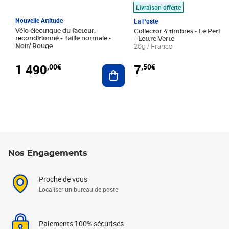
Livraison offerte
Nouvelle Attitude
La Poste
Vélo électrique du facteur,
Collector 4 timbres - Le Petit P
reconditionné - Taille normale -
- Lettre Verte
Noir/ Rouge
20g / France
1 490
7
,00€
,50€
Ajouter au panier
Nos Engagements
Proche de vous
Localiser un bureau de poste
Paiements 100% sécurisés