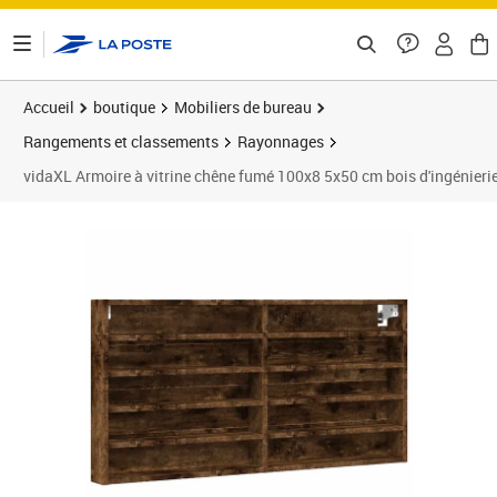
ontenu de la page
Accueil
boutique
Mobiliers de bureau
Rangements et classements
Rayonnages
vidaXL Armoire à vitrine chêne fumé 100x8 5x50 cm bois d'ingénieri
Prix 41,59€
Prix 4