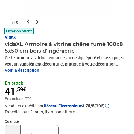
1
/10
Livraison offerte
Vidaxl
vidaXL Armoire à vitrine chêne fumé 100x8
5x50 cm bois d'ingénierie
Cette armoire à vitrine tendance, au design épuré et classique, se
veut un supplément décoratif et pratique à votre décoration
intérieure existante. Matériau durable : le bois d'ingénierie est
Voir la description
d'une qualité exceptionnelle avec une surface lisse et se
En stock
caractérise également par sa solidité, sa stabilité et sa résistance
41
,59€
à l'humidité.Grand espace de rangement : l'armoire flottante offre
un espace de rangement pratique pour garder vos différents
Prix unitaire TTC
articles essentiels quotidiens bien organisés et facilement
Vendu et expédié par
Réseau Electronique
3.75/5
(106)
accessibles.Facile à entretenir : grâce à sa surface lisse, l'armoire
Expédié sous 2 jours
livraison offerte
se nettoie facilement à l'aide d'un chiffon humide et nécessite peu
d'entretien.Nombreuses applications : pour répondre à vos
Quantité : 1
Quantité
besoins, cette armoire est polyvalente et convient aux chambres à
coucher, aux salons, aux couloirs, etc. Bon à savoir :Les vis et les