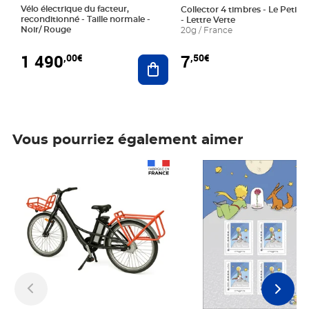
Vélo électrique du facteur,
Collector 4 timbres - Le Petit P
reconditionné - Taille normale -
- Lettre Verte
Noir/ Rouge
20g / France
1 490
7
,00€
,50€
Ajouter au panier
Vous pourriez également aimer
Prix 1 490,00€
Prix 7,50€