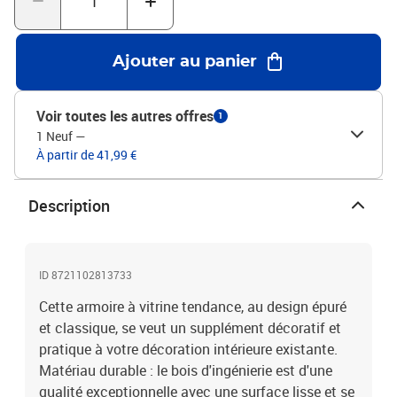
chevilles pour l'intérieur du mur ne sont pas incluses. Nous vous
conseillons de trouver et d'utiliser des vis et des chevilles adaptées
spécifiquement à vos murs. Si vous n'êtes pas sûr, vous pouvez
Ajouter au panier
consulter un professionnel. Veuillez lire et suivre chaque étape des
instructions.Couleur : chêne fuméMatériau : bois
d'ingénierieDimensions : 100 x 8,5 x 50 cm (l x P x H)Espace de
Voir toutes les autres offres
1
rangement : 10 étagèresCapacité de charge maximale (totale) : 60
1 Neuf
—
kgCapacité de charge maximale (chaque couche) : 5
À partir de 41,99 €
kgAssemblage requis : oui
Description
ID 8721102813733
Cette armoire à vitrine tendance, au design épuré
et classique, se veut un supplément décoratif et
pratique à votre décoration intérieure existante.
Matériau durable : le bois d'ingénierie est d'une
qualité exceptionnelle avec une surface lisse et se