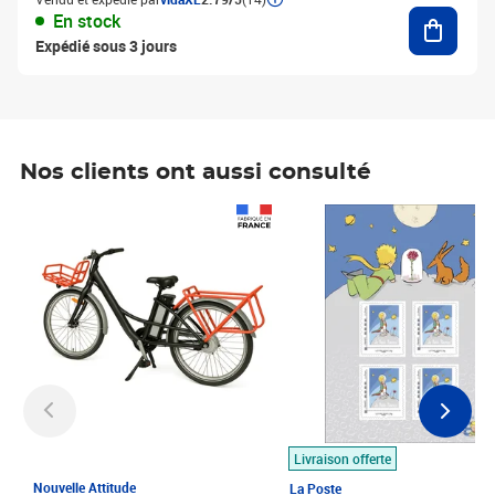
Ajouter
En stock
Expédié sous 3 jours
Nos clients ont aussi consulté
Prix 1 490,00€
Prix 7,50€
Livraison offerte
Nouvelle Attitude
La Poste