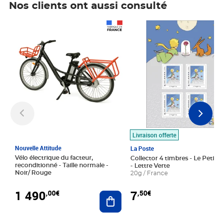
Nos clients ont aussi consulté
Prix 1 490,00€
Prix 7,50€
Livraison offerte
Nouvelle Attitude
La Poste
Vélo électrique du facteur,
Collector 4 timbres - Le Petit P
reconditionné - Taille normale -
- Lettre Verte
Noir/ Rouge
20g / France
1 490
7
,00€
,50€
Ajouter au panier