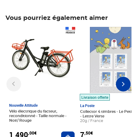
Vous pourriez également aimer
Prix 1 490,00€
Prix 7,50€
Livraison offerte
Nouvelle Attitude
La Poste
Vélo électrique du facteur,
Collector 4 timbres - Le Petit P
reconditionné - Taille normale -
- Lettre Verte
Noir/ Rouge
20g / France
1 490
7
,00€
,50€
Ajouter au panier