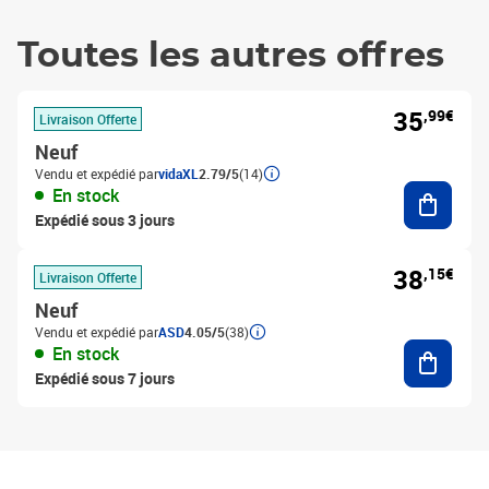
Toutes les autres offres
35
,99€
Livraison Offerte
Neuf
Vendu et expédié par
vidaXL
2.79/5
(14)
Ajouter
En stock
Expédié sous 3 jours
38
,15€
Livraison Offerte
Neuf
Vendu et expédié par
ASD
4.05/5
(38)
Ajouter
En stock
Expédié sous 7 jours