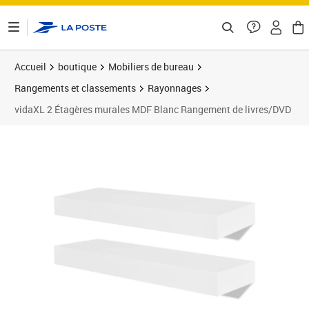
ontenu de la page
Accueil
boutique
Mobiliers de bureau
Rangements et classements
Rayonnages
vidaXL 2 Étagères murales MDF Blanc Rangement de livres/DVD
Prix 35,37€
Prix 3
Prix 3