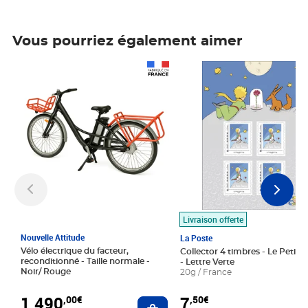
Vous pourriez également aimer
Prix 1 490,00€
Prix 7,50€
Livraison offerte
Nouvelle Attitude
La Poste
Vélo électrique du facteur,
Collector 4 timbres - Le Petit P
reconditionné - Taille normale -
- Lettre Verte
Noir/ Rouge
20g / France
1 490
7
,00€
,50€
Ajouter au panier