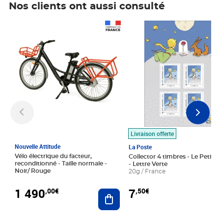
Nos clients ont aussi consulté
Prix 1 490,00€
Prix 7,50€
Livraison offerte
Nouvelle Attitude
La Poste
Vélo électrique du facteur,
Collector 4 timbres - Le Petit P
reconditionné - Taille normale -
- Lettre Verte
Noir/ Rouge
20g / France
1 490
7
,00€
,50€
Ajouter au panier