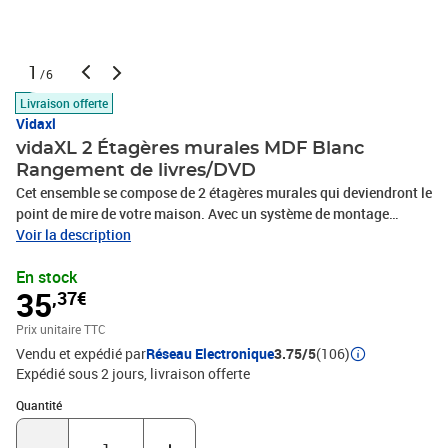
1
/6
Livraison offerte
Vidaxl
vidaXL 2 Étagères murales MDF Blanc
Rangement de livres/DVD
Cet ensemble se compose de 2 étagères murales qui deviendront le
point de mire de votre maison. Avec un système de montage
invisible, ces étagères murales sont faciles à installer et
Voir la description
constituent le lieu idéal pour stocker des objets tels que des prix,
En stock
des livres, des objets de collection, des ornements, etc. Ces
35
,37€
étagères conviendront pour tous les décors et fera d'un mur vide,
un article de fond! Cette étagère suspendue est faite de MDF de
Prix unitaire TTC
haute qualité avec une finition mate. La livraison inclus 2 étagères
Vendu et expédié par
Réseau Electronique
3.75/5
(106)
murales, vis et chevilles.Couleur : BlancMatériau : MDF avec une
Expédié sous 2 jours
livraison offerte
finition mateDimensions de l'étagère: 40 x 20 x 3,8 cm (l x P x
H)Système de montage invisibleLa livraison inclus 2 étagères
Quantité : 1
Quantité
d'affichages, vis et chevillesCapacité de charge maximale par
étagère : 5 kg