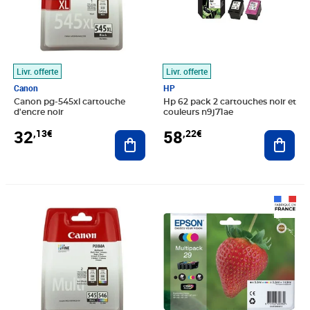
Livr. offerte
Livr. offerte
Canon
HP
Canon pg-545xl cartouche
Hp 62 pack 2 cartouches noir et
d'encre noir
couleurs n9j71ae
32
58
,13€
,22€
Ajouter au panier
Ajout
Prix 53,17€
Prix 53,19€