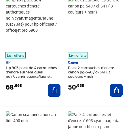
Livr. offerte
Livr. offerte
HP
Canon
Hp 903 pack de 4 cartouches
Pack 2 cartouches d'encre
d'encre authentiques
canon pg-540 / cl-541 ( 3
noir/cyan/magenta/jaune
couleurs + noir )
(6zc73ae) pour hp officejet /
68
50
,66€
,95€
officejet pro 6900
Ajouter au panier
Ajout
Prix 92,20€
Prix 48,58€