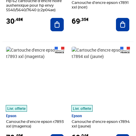
Hp 62 cartouche d'encre noire
Cartouche d'encre epson t7891
authentique pour hp envy
xxl (noir)
5540/5640/7640 (c2p04ae)
30
69
,48€
,35€
Ajouter au panier
Ajout
Prix 70,49€
Prix 69,04€
Livr. offerte
Livr. offerte
Epson
Epson
Cartouche d'encre epson t7893
Cartouche d'encre epson t7894
xxl (magenta)
xxl (jaune)
,49€
,04€
Ajouter au panier
Ajout