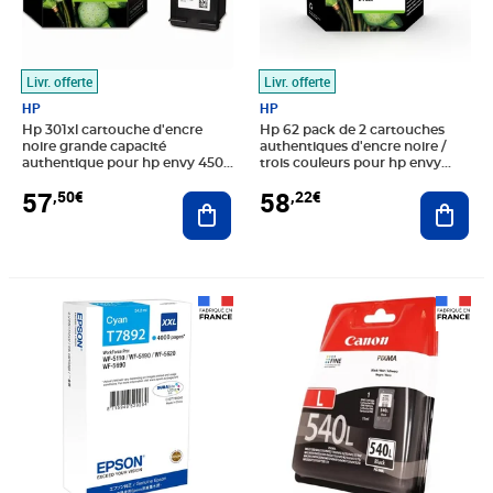
Livr. offerte
Livr. offerte
HP
HP
Hp 301xl cartouche d'encre
Hp 62 pack de 2 cartouches
noire grande capacité
authentiques d'encre noire /
authentique pour hp envy 4505
trois couleurs pour hp envy
et hp deskjet
5540/5640/7640 (n9j71ae)
57
58
,50€
,22€
1050/1512/2548/3057a (ch563ee)
Ajouter au panier
Ajout
Prix 69,04€
Prix 30,08€