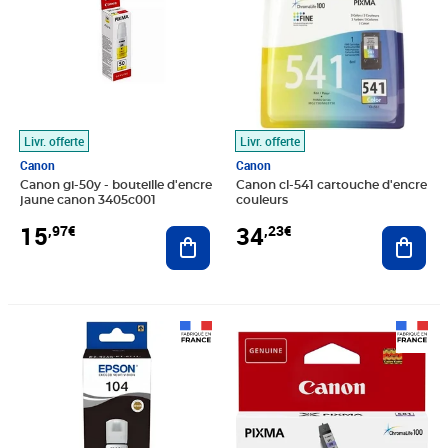
Livr. offerte
Livr. offerte
Canon
Canon
Canon gi-50y - bouteille d'encre
Canon cl-541 cartouche d'encre
jaune canon 3405c001
couleurs
15
34
,97€
,23€
Ajouter au panier
Ajout
Prix 17,32€
Prix 17,05€