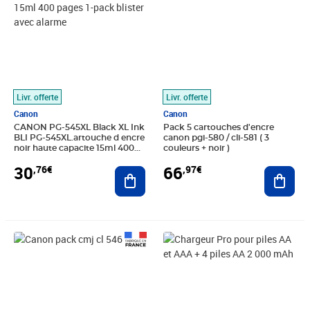
Livr. offerte
Livr. offerte
Canon
Canon
CANON PG-545XL Black XL Ink
Pack 5 cartouches d'encre
BLI PG-545XL.artouche d encre
canon pgi-580 / cli-581 ( 3
noir haute capacite 15ml 400
couleurs + noir )
pages 1-pack blister avec
30
66
,76€
,97€
alarme
Ajouter au panier
Ajout
Prix 26,33€
Prix 30,58€