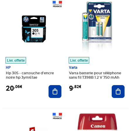
Prix 20,06€
Prix 9,82€
Livr. offerte
Livr. offerte
HP
Varta
Hp 305 - cartouche d'encre
Varta batterie pour téléphone
noire hp 3ym61ae
sans fil T398B 1.2 V 750 mAh
20
9
,06€
,82€
Ajouter au panier
Ajout
Prix 15,97€
Prix 34,23€