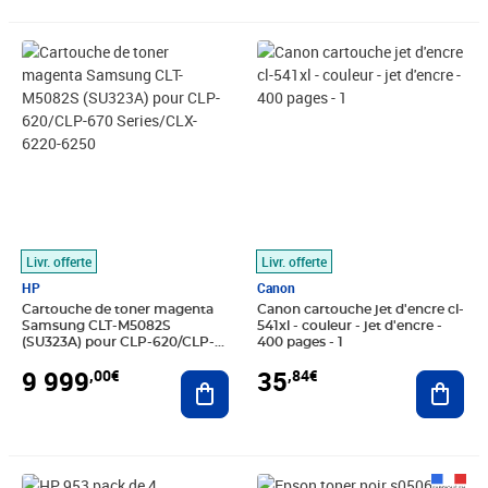
Prix 9 999,00€
Prix 35,84€
Livr. offerte
Livr. offerte
HP
Canon
Cartouche de toner magenta
Canon cartouche jet d'encre cl-
Samsung CLT-M5082S
541xl - couleur - jet d'encre -
(SU323A) pour CLP-620/CLP-
400 pages - 1
670 Series/CLX-6220-6250
9 999
35
,00€
,84€
Ajouter au panier
Ajout
Prix 135,25€
Prix 9 999,00€