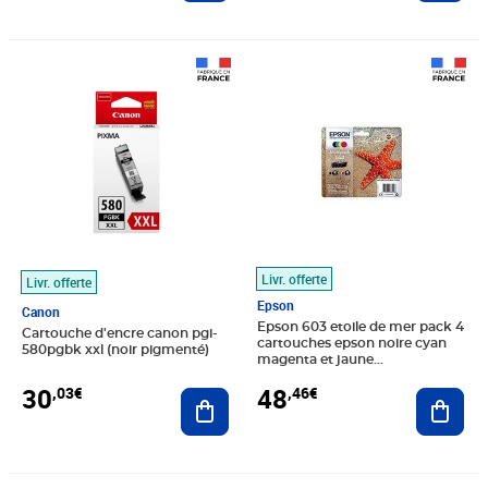
Prix 30,03€
Prix 48,46€
Livr. offerte
Livr. offerte
Epson
Canon
Epson 603 etoile de mer pack 4
Cartouche d'encre canon pgi-
cartouches epson noire cyan
580pgbk xxl (noir pigmenté)
magenta et jaune
c13t03u64010
30
48
,03€
,46€
Ajouter au panier
Ajout