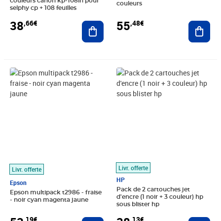
couleurs canon kp-108in pour
couleurs
selphy cp + 108 feuilles
38
55
,66€
,48€
Ajouter au panier
Ajout
Prix 53,19€
Prix 38,13€
Livr. offerte
Livr. offerte
HP
Epson
Pack de 2 cartouches jet
Epson multipack t2986 - fraise
d'encre (1 noir + 3 couleur) hp
- noir cyan magenta jaune
sous blister hp
,19€
,13€
Ajouter au panier
Ajout