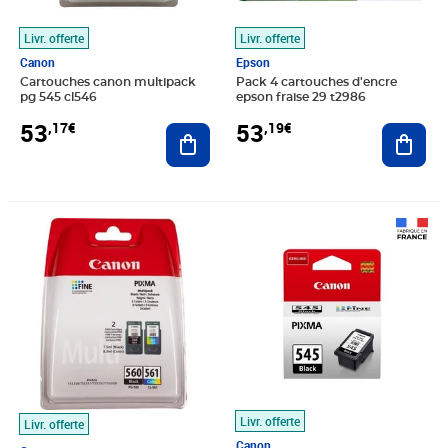
Livr. offerte
Livr. offerte
Canon
Epson
Cartouches canon multipack
Pack 4 cartouches d'encre
pg 545 cl546
epson fraise 29 t2986
53
53
,17€
,19€
Ajouter au panier
Ajout
Prix 52,53€
Prix 24,51€
Livr. offerte
Livr. offerte
Canon