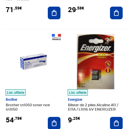
71
29
,59€
,58€
Ajouter au panier
Ajout
Prix 54,78€
Prix 9,25€
Livr. offerte
Livr. offerte
Brother
Energizer
Brother tn1050 toner noir
Blister de 2 piles Alcaline A11 /
tn1050
E11A / L1016 6V ENERGIZER
54
9
,78€
,25€
Ajouter au panier
Ajout