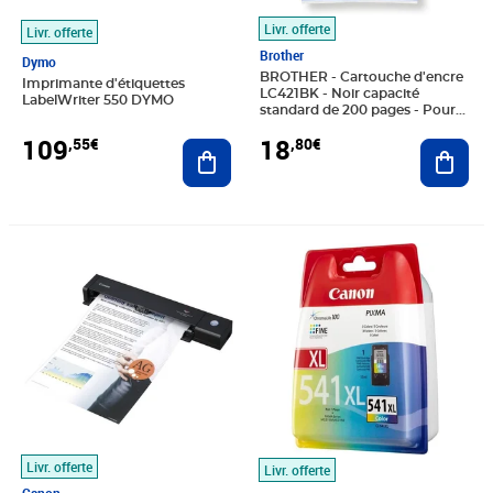
Livr. offerte
Livr. offerte
Brother
Dymo
BROTHER - Cartouche d'encre
Imprimante d'étiquettes
LC421BK - Noir capacité
LabelWriter 550 DYMO
standard de 200 pages - Pour
DCP-J1050DW, MFC-J1010DW
109
18
,55€
,80€
Ajouter au panier
et DCP-J1140DW
Ajout
Prix 141,78€
Prix 36,60€
Livr. offerte
Livr. offerte