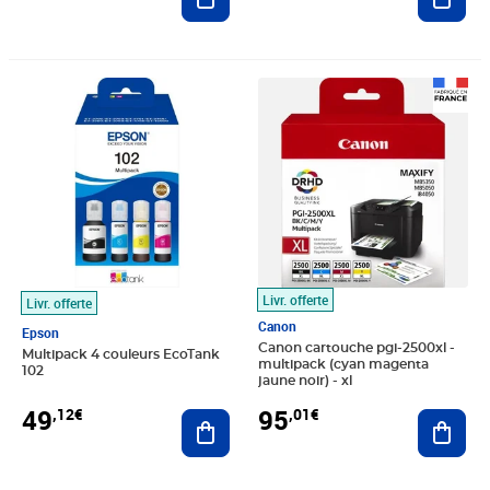
Prix 49,12€
Prix 95,01€
Livr. offerte
Livr. offerte
Canon
Epson
Canon cartouche pgi-2500xl -
Multipack 4 couleurs EcoTank
multipack (cyan magenta
102
jaune noir) - xl
49
95
,12€
,01€
Ajouter au panier
Ajout