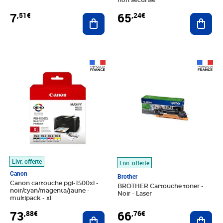
non sécurisé
7
65
,51€
,24€
Ajouter au panier
Ajout
Prix 73,88€
Prix 66,76€
Livr. offerte
Livr. offerte
Canon
Brother
Canon cartouche pgi-1500xl -
BROTHER Cartouche toner -
noir/cyan/magenta/jaune -
Noir - Laser
multipack - xl
73
66
,88€
,76€
Ajouter au panier
Ajout