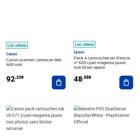
Livr. offerte
Livr. offerte
Epson
Canon
Pack 4 cartouches jet d'encre
Canon scanner canoscan lide
n° 603 cyan magenta jaune
400 noir
noir bl sec epson
92
48
,20€
,58€
Ajouter au panier
Ajout
Prix 57,72€
Prix 99,11€