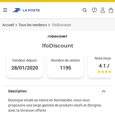
ontenu de la page
Accueil
Tous les vendeurs
1foDiscount
1foDiscount
Noté 4.
Note moyen
Vendeur depuis
Nombre de ventes
4.1 / 5
28/01/2020
1195
Description
Boutique située au Havre en Normandie, nous vous
proposons une large gamme de produits neufs et d'origine,
avec la livraison offerte.