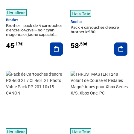
Livr. offerte
Livr. offerte
Brother
Brother
Brother - pack de 4 cartouches
Pack 4 cartouches d'encre
d'encre lc421val - noir cyan
brother lc980
magenta et jaune capacité
standard de 200 pages - pour
45
58
,17€
,50€
dcp-j1050dw
Ajouter au panier
Ajout
Prix 66,28€
Prix 272,72€
Livr. offerte
Livr. offerte