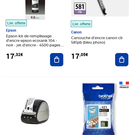
Livr. offerte
Livr. offerte
Epson
Canon
Epson kit de remplissage
Cartouche d'encre canon cli-
d'encre epson ecotank 104 -
581pb (bleu photo)
noir - jet d'encre - 4500 pages -
1 unit(s)
17
17
,32€
,05€
Ajouter au panier
Ajout
Prix 109,55€
Prix 18,80€