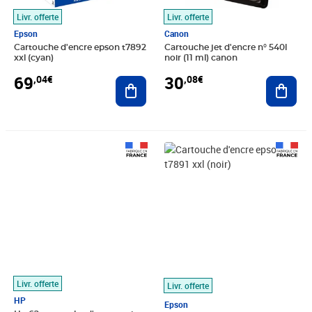
Livr. offerte
Livr. offerte
Epson
Canon
Cartouche d'encre epson t7892
Cartouche jet d'encre n° 540l
xxl (cyan)
noir (11 ml) canon
69
30
,04€
,08€
Ajouter au panier
Ajout
Prix 30,48€
Prix 69,35€
Livr. offerte
Livr. offerte
HP
Epson