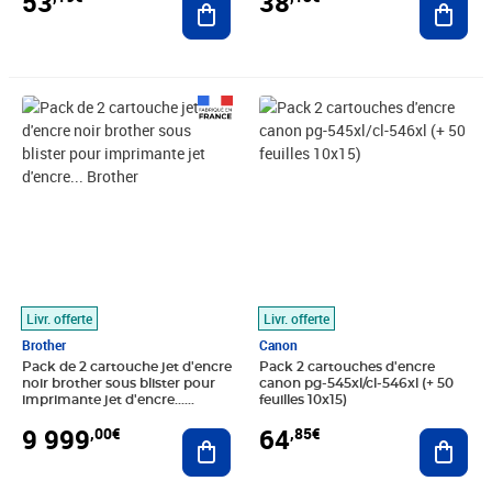
53
38
Prix 9 999,00€
Prix 64,85€
Livr. offerte
Livr. offerte
Brother
Canon
Pack de 2 cartouche jet d'encre
Pack 2 cartouches d'encre
noir brother sous blister pour
canon pg-545xl/cl-546xl (+ 50
imprimante jet d'encre...
feuilles 10x15)
Brother
9 999
64
,00€
,85€
Ajouter au panier
Ajout