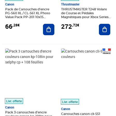
Canon
Thrustmaster
Pack de Cartouches d'encre
THRUSTMASTER T248 Volant
PG-560 XL / CL-561 XL Photo
de Course et Pédales
Value Pack PP-201 10x15
Magnétiques pour Xbox Series
CANON
X/S, Xbox One, PC
66
272
,28€
,72€
Ajouter au panier
Ajout
Prix 38,66€
Prix 55,48€
Livr. offerte
Livr. offerte
Canon
Canon
Pack 3 cartouches d'encre
Cartouches canon cli-551