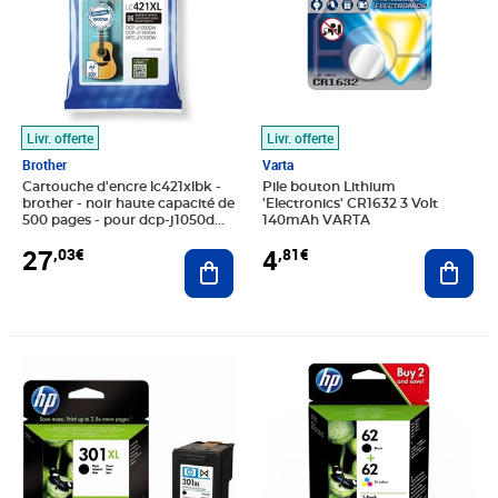
Livr. offerte
Livr. offerte
Brother
Varta
Cartouche d'encre lc421xlbk -
Pile bouton Lithium
brother - noir haute capacité de
'Electronics' CR1632 3 Volt
500 pages - pour dcp-j1050dw
140mAh VARTA
mfc-j1010dw et dcp-j1140dw
27
4
,03€
,81€
Ajouter au panier
Ajout
Prix 57,50€
Prix 58,22€