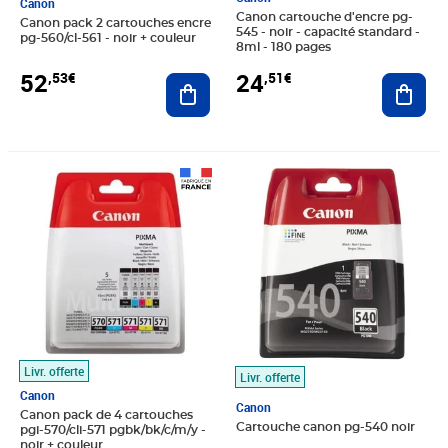
Canon
Canon cartouche d'encre pg-
Canon pack 2 cartouches encre
545 - noir - capacité standard -
pg-560/cl-561 - noir + couleur
8ml - 180 pages
52
24
,53€
,51€
Ajouter au panier
Ajout
Prix 71,59€
Prix 29,58€
Livr. offerte
Livr. offerte
Canon
Canon
Canon pack de 4 cartouches
Cartouche canon pg-540 noir
pgi-570/cli-571 pgbk/bk/c/m/y -
noir + couleur