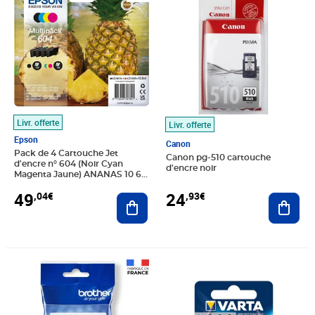
Livr. offerte
Livr. offerte
Epson
Canon
Pack de 4 Cartouche Jet
Canon pg-510 cartouche
d'encre n° 604 (Noir Cyan
d'encre noir
Magenta Jaune) ANANAS 10 6
ml EPSON
49
24
,04€
,93€
Ajouter au panier
Ajout
Prix 27,03€
Prix 4,81€