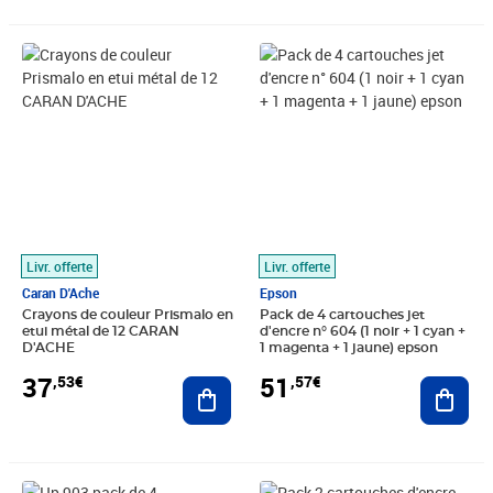
Prix 37,53€
Prix 51,57€
Livr. offerte
Livr. offerte
Caran D'Ache
Epson
Crayons de couleur Prismalo en
Pack de 4 cartouches jet
etui métal de 12 CARAN
d'encre n° 604 (1 noir + 1 cyan +
D'ACHE
1 magenta + 1 jaune) epson
37
51
,53€
,57€
Ajouter au panier
Ajout
Prix 68,66€
Prix 50,95€