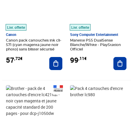
Livr. offerte
Livr. offerte
Canon
Sony Computer Entertainment
Canon pack cartouches ink cli-
Manette PS5 DualSense
571 (cyan magenta jaune noir
Blanche/White - PlayStation
photo) sans blister sécurisé
Officiel
57
99
,72€
,11€
Ajouter au panier
Ajout
Prix 45,17€
Prix 58,50€