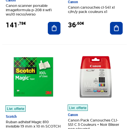
Canon
Canon
Canon scanner portable
Canon cartouches cl-541 xl
imageformula p-208 ii wifi
c/m/y pack couleurs x1
wu10 recto/verso
141
36
,78€
,60€
Ajouter au panier
Ajout
Prix 7,51€
Prix 65,24€
Livr. offerte
Livr. offerte
Canon
Scotch
Canon Pack Cartouches CLI-
Ruban adhésif Magic 810
551 C 3 Couleurs + Noir Blister
invisible 19 mm x 10 m SCOTCH