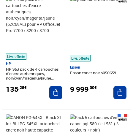
Livr. offerte
Livr. offerte
HP
Epson
HP 953 pack de 4 cartouches
Epson toner noir s050659
d'encre authentiques,
noir/cyan/magenta/jaune
(6ZC69AE) pour HP OfficeJet
135
9 999
,25€
,00€
Pro 7700 / 8200 / 8700
Ajouter au panier
Ajout
Prix 30,76€
Prix 66,97€