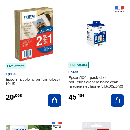
Prix 20,06€
Prix 45,18€
Livr. offerte
Livr. offerte
Epson
Epson
Epson 104 - pack de 4
Epson - papier premium glossy
bouteilles d'encre noire cyan
10x15
magenta et jaune (c13t00p340)
20
45
,06€
,18€
Ajouter au panier
Ajout
Prix 49,04€
Prix 24,93€