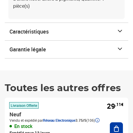
pièce(s)
Caractéristiques
Garantie légale
Toutes les autres offres
29
,11€
Livraison Offerte
Neuf
Vendu et expédié par
Réseau Electronique
3.75/5
(106)
Ajouter
En stock
Expédié sous 13 jours