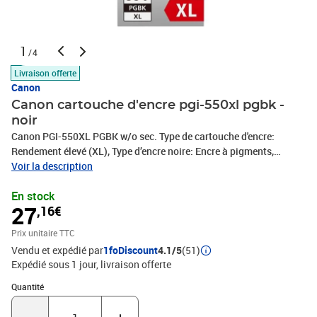
1
/4
Livraison offerte
Canon
Canon cartouche d'encre pgi-550xl pgbk -
noir
Canon PGI-550XL PGBK w/o sec. Type de cartouche d'encre:
Rendement élevé (XL), Type d’encre noire: Encre à pigments,
Quantité: 1 pièce(s)
Voir la description
En stock
27
,16€
Prix unitaire TTC
Vendu et expédié par
1foDiscount
4.1/5
(51)
Expédié sous 1 jour
livraison offerte
Quantité : 1
Quantité