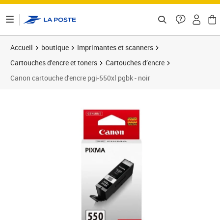
ontenu de la page
Accueil
boutique
Imprimantes et scanners
Cartouches d'encre et toners
Cartouches d’encre
Canon cartouche d'encre pgi-550xl pgbk - noir
Prix 27,16€
Prix 2