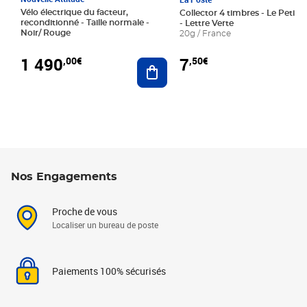
Vélo électrique du facteur,
Collector 4 timbres - Le Petit P
reconditionné - Taille normale -
- Lettre Verte
Noir/ Rouge
20g / France
1 490
7
,00€
,50€
Ajouter au panier
Nos Engagements
Proche de vous
Localiser un bureau de poste
Paiements 100% sécurisés