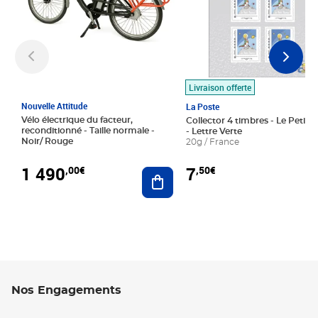
Livraison offerte
Nouvelle Attitude
La Poste
Vélo électrique du facteur,
Collector 4 timbres - Le Petit P
reconditionné - Taille normale -
- Lettre Verte
Noir/ Rouge
20g / France
1 490
7
,00€
,50€
Ajouter au panier
Nos Engagements