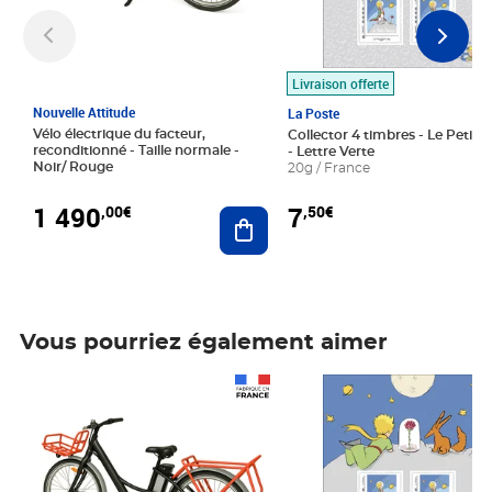
Livraison offerte
Nouvelle Attitude
La Poste
Vélo électrique du facteur,
Collector 4 timbres - Le Petit P
reconditionné - Taille normale -
- Lettre Verte
Noir/ Rouge
20g / France
1 490
7
,00€
,50€
Ajouter au panier
Vous pourriez également aimer
Prix 1 490,00€
Prix 7,50€