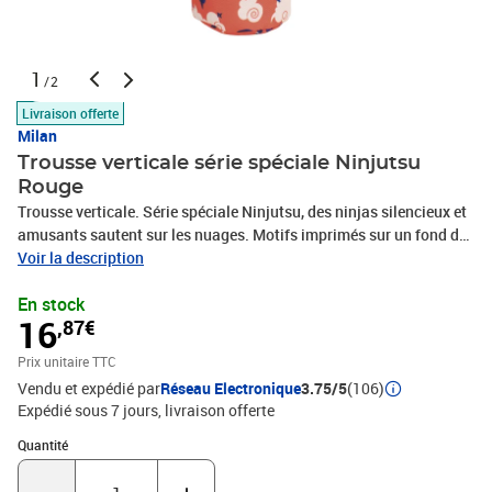
1
/2
Livraison offerte
Milan
Trousse verticale série spéciale Ninjutsu
Rouge
Trousse verticale. Série spéciale Ninjutsu, des ninjas silencieux et
amusants sautent sur les nuages. Motifs imprimés sur un fond de
couleur rouge avec des nuages couleur crème et des détails bleu
Voir la description
marine. Doublure intérieure de couleur bleu marine avec des
En stock
dessins de petites étoiles shuriken. Composition du tissu :
16
,87€
extérieur et doublure intérieure en polyester. Dimensions : 21 x
11,5 x 8 cm.
Prix unitaire TTC
Vendu et expédié par
Réseau Electronique
3.75/5
(106)
Expédié sous 7 jours
livraison offerte
Quantité : 1
Quantité