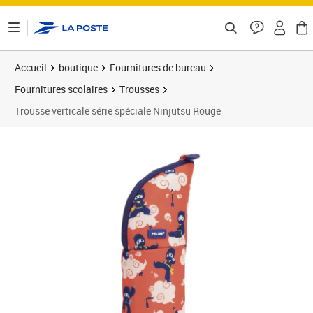
ontenu de la page
Accueil
boutique
Fournitures de bureau
Fournitures scolaires
Trousses
Trousse verticale série spéciale Ninjutsu Rouge
Prix 16,87€